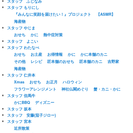
スタッフ ふじなみ
スタッフ もりにし
『みんなに笑顔を届けたい！』プロジェクト
【ASMR】
海産物
スタッフ やじま
おせち
かに
熱中症対策
スタッフ よこい
スタッフ わたなべ
おせち
お土産
お得情報
かに
かに本舗のカニ
その他
レシピ
匠本舗のおせち
匠本舗のカニ
吉野家
海産物
スタッフ 仁井本
Xmas
おせち
お正月
ハロウィン
フラワーアレンジメント
神社仏閣めぐり
蟹・カニ・かに
スタッフ 但馬牛
かにBBQ
ディズニー
スタッフ 坂本
スタッフ 安藤(茄子ジロー)
スタッフ 宮本
近所散策