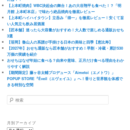
【上本町焼肉】WBC決起会の舞台！あの大谷翔平も食べた！？「明
月館 上本町本店」で味わう絶品焼肉を徹底レビュー
【上本町ハイハイタウン】立呑み「得一」を徹底レビュー！安くて旨
い人気立ち飲み居酒屋
【匠本舗】迷ったら大容量がおすすめ！大人数で楽しめる通販おせち
3選
【笹岡】魯山人の系譜が手掛ける日本の美味と四季【恵比寿】
【2027年】おせち通販なら匠本舗がおすすめ！早割・冷蔵・累計530
万個の実績を紹介
おせちはなぜ年始に食べる？由来や意味、正月だけ食べる理由をわか
りやすく解説
【期間限定】藤ヶ谷太輔プロデュース「Aimetoi（エメトワ）」
POPUP STORE『Éveil（エヴェイユ）』へ！香りと世界観を体感で
きる特別な空間
検
索
月別アーカイブ
月