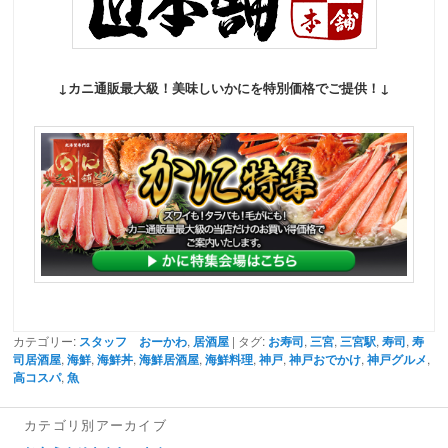
↓カニ通販最大級！美味しいかにを特別価格でご提供！↓
カテゴリー:
スタッフ おーかわ
,
居酒屋
| タグ:
お寿司
,
三宮
,
三宮駅
,
寿司
,
寿
司居酒屋
,
海鮮
,
海鮮丼
,
海鮮居酒屋
,
海鮮料理
,
神戸
,
神戸おでかけ
,
神戸グルメ
,
高コスパ
,
魚
カテゴリ別アーカイブ