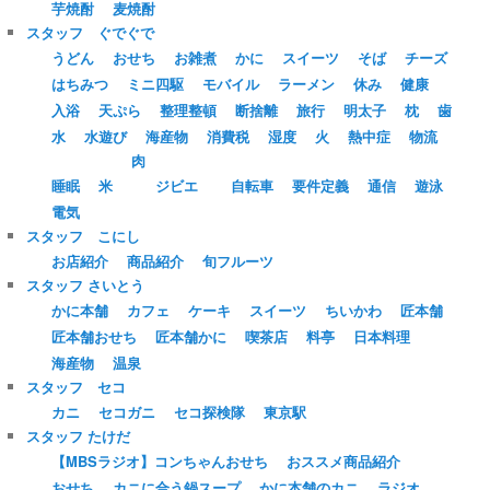
芋焼酎
麦焼酎
スタッフ ぐでぐで
うどん
おせち
お雑煮
かに
スイーツ
そば
チーズ
はちみつ
ミニ四駆
モバイル
ラーメン
休み
健康
入浴
天ぷら
整理整頓
断捨離
旅行
明太子
枕
歯
水
水遊び
海産物
消費税
湿度
火
熱中症
物流
肉
睡眠
米
ジビエ
自転車
要件定義
通信
遊泳
電気
スタッフ こにし
お店紹介
商品紹介
旬フルーツ
スタッフ さいとう
かに本舗
カフェ
ケーキ
スイーツ
ちいかわ
匠本舗
匠本舗おせち
匠本舗かに
喫茶店
料亭
日本料理
海産物
温泉
スタッフ セコ
カニ
セコガニ
セコ探検隊
東京駅
スタッフ たけだ
【MBSラジオ】コンちゃんおせち
おススメ商品紹介
おせち
カニに合う鍋スープ
かに本舗のカニ
ラジオ