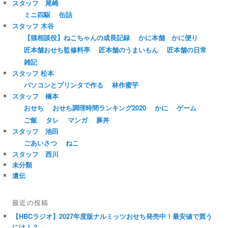
スタッフ 尾崎
ミニ四駆
缶詰
スタッフ 木谷
【猫相談役】ねこちゃんの成長記録
かに本舗 かに便り
匠本舗おせち監修料亭
匠本舗のうまいもん
匠本舗の日常
雑記
スタッフ 松本
パソコンとプリンタで作る
林作蜜芋
スタッフ 橋本
おせち
おせち調理時間ランキング2020
かに
ゲーム
ご飯
タレ
マンガ
豚丼
スタッフ 池田
ごあいさつ
ねこ
スタッフ 西川
未分類
遺伝
最近の投稿
【HBCラジオ】2027年度版ナルミッツおせち発売中！最安値で買う
には！？