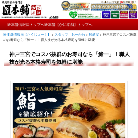
メ
かにやおせちについてのおもしろ情報や興味深い記事をお届けします。
イ
ン
メ
コ
匠本舗情報局トップへ
匠本舗【かに本舗】トップへ
匠本舗情報局【たくじょー！】
メ
イ
ン
匠本舗情報局【たくじょー！】
>
スタッフ おーかわ
>
居酒屋
>
神戸三宮でコスパ抜群
ン
テ
イ
のお寿司なら「鮨一」！職人技が光る本格寿司を気軽に堪能
メ
ン
ニ
ツ
ン
神戸三宮でコスパ抜群のお寿司なら「鮨一」！職人
ュ
へ
ー
コ
技が光る本格寿司を気軽に堪能
移
動
ン
テ
ン
ツ
へ
移