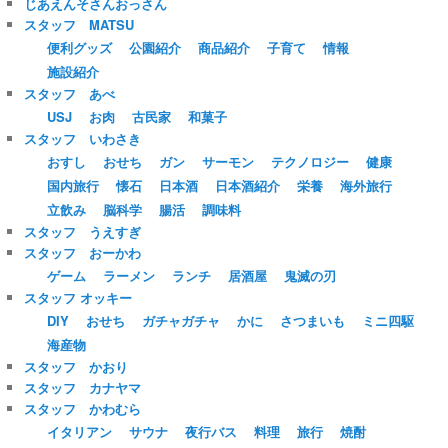
じあえんそさんおっさん
スタッフ MATSU
便利グッズ
公園紹介
商品紹介
子育て
情報
施設紹介
スタッフ あべ
USJ
お肉
古民家
和菓子
スタッフ いわさき
おすし
おせち
ガン
サーモン
テクノロジー
健康
国内旅行
懐石
日本酒
日本酒紹介
栄養
海外旅行
立飲み
脳科学
腸活
調味料
スタッフ うえすぎ
スタッフ おーかわ
ゲーム
ラーメン
ランチ
居酒屋
鬼滅の刃
スタッフ オッキー
DIY
おせち
ガチャガチャ
かに
さつまいも
ミニ四駆
海産物
スタッフ かおり
スタッフ カナヤマ
スタッフ かわむら
イタリアン
サウナ
夜行バス
料理
旅行
焼酎