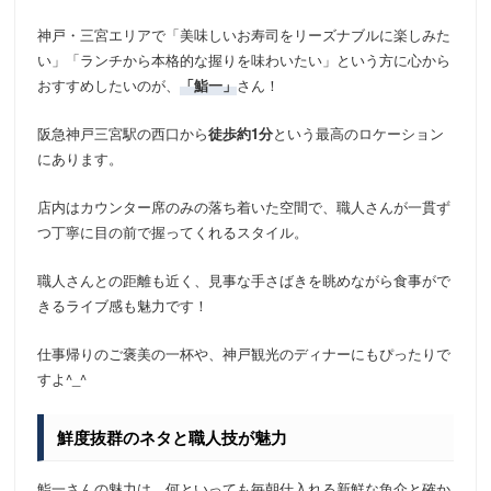
神戸・三宮エリアで「美味しいお寿司をリーズナブルに楽しみた
い」「ランチから本格的な握りを味わいたい」という方に心から
おすすめしたいのが、
「鮨一」
さん！
阪急神戸三宮駅の西口から
徒歩約1分
という最高のロケーション
にあります。
店内はカウンター席のみの落ち着いた空間で、職人さんが一貫ず
つ丁寧に目の前で握ってくれるスタイル。
職人さんとの距離も近く、見事な手さばきを眺めながら食事がで
きるライブ感も魅力です！
仕事帰りのご褒美の一杯や、神戸観光のディナーにもぴったりで
すよ^_^
鮮度抜群のネタと職人技が魅力
鮨一さんの魅力は、何といっても毎朝仕入れる新鮮な魚介と確か