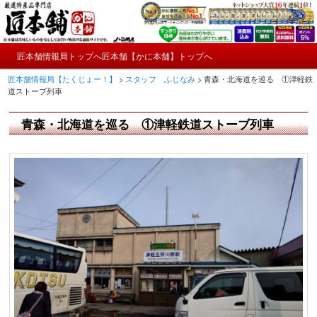
メ
かにやおせちについてのおもしろ情報や興味深い記事をお届けします。
イ
ン
メ
コ
匠本舗情報局トップへ
匠本舗【かに本舗】トップへ
匠本舗情報局【たくじょー！】
メ
イ
ン
匠本舗情報局【たくじょー！】
>
スタッフ ふじなみ
>
青森・北海道を巡る ①津軽鉄
ン
テ
イ
道ストーブ列車
メ
ン
ニ
ツ
ン
青森・北海道を巡る ①津軽鉄道ストーブ列車
ュ
へ
ー
コ
移
動
ン
テ
ン
ツ
へ
移