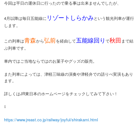
今回は平日の運休日に行ったので乗る事は出来ませんでしたが、
リゾートしらかみ
4月以降は毎日五能線に
という観光列車が運行
します。
青森
弘前
五能線回り
秋田
この列車は
から
を経由して
で
まで結
ぶ列車です。
車内ではご当地ならではのお菓子やグッズの販売。
また列車によっては、津軽三味線の演奏や津軽弁での語りべ実演もあり
ます。
詳しくはJR東日本のホームページをチェックしてみて下さい！
⇩
https://www.jreast.co.jp/railway/joyful/shirakami.html