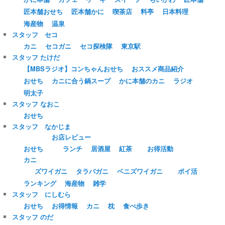
匠本舗おせち
匠本舗かに
喫茶店
料亭
日本料理
海産物
温泉
スタッフ セコ
カニ
セコガニ
セコ探検隊
東京駅
スタッフ たけだ
【MBSラジオ】コンちゃんおせち
おススメ商品紹介
おせち
カニに合う鍋スープ
かに本舗のカニ
ラジオ
明太子
スタッフ なおこ
おせち
スタッフ なかじま
お店レビュー
おせち
ランチ
居酒屋
紅茶
お得活動
カニ
ズワイガニ
タラバガニ
ベニズワイガニ
ポイ活
ランキング
海産物
雑学
スタッフ にしむら
おせち
お得情報
カニ
枕
食べ歩き
スタッフ のだ