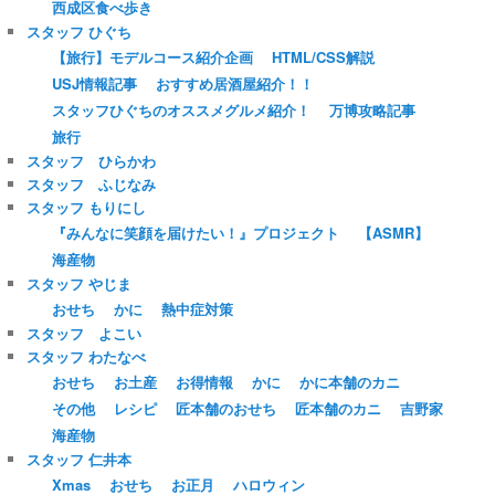
西成区食べ歩き
スタッフ ひぐち
【旅行】モデルコース紹介企画
HTML/CSS解説
USJ情報記事
おすすめ居酒屋紹介！！
スタッフひぐちのオススメグルメ紹介！
万博攻略記事
旅行
スタッフ ひらかわ
スタッフ ふじなみ
スタッフ もりにし
『みんなに笑顔を届けたい！』プロジェクト
【ASMR】
海産物
スタッフ やじま
おせち
かに
熱中症対策
スタッフ よこい
スタッフ わたなべ
おせち
お土産
お得情報
かに
かに本舗のカニ
その他
レシピ
匠本舗のおせち
匠本舗のカニ
吉野家
海産物
スタッフ 仁井本
Xmas
おせち
お正月
ハロウィン