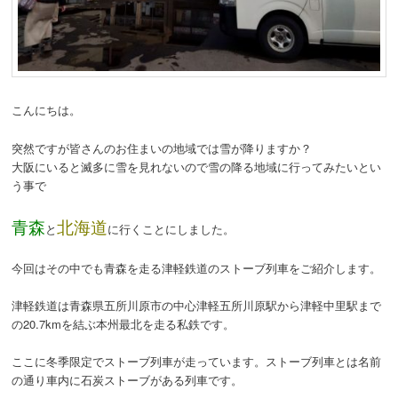
動
こんにちは。
突然ですが皆さんのお住まいの地域では雪が降りますか？
大阪にいると滅多に雪を見れないので雪の降る地域に行ってみたいとい
う事で
青森
北海道
と
に行くことにしました。
今回はその中でも青森を走る津軽鉄道のストーブ列車をご紹介します。
津軽鉄道は青森県五所川原市の中心津軽五所川原駅から津軽中里駅まで
の20.7kmを結ぶ本州最北を走る私鉄です。
ここに冬季限定でストーブ列車が走っています。ストーブ列車とは名前
の通り車内に石炭ストーブがある列車です。