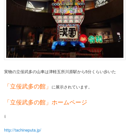
実物の立佞武多の山車は津軽五所川原駅から5分くらい歩いた
「立佞武多の館」
に展示されています。
「立佞武多の館」ホームページ
⇩
http://tachineputa.jp/