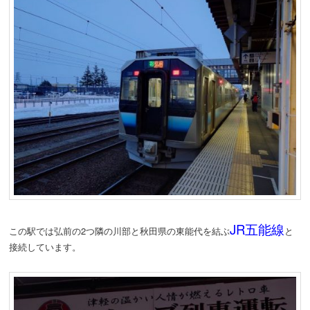
JR五能線
この駅では弘前の2つ隣の川部と秋田県の東能代を結ぶ
と
接続しています。