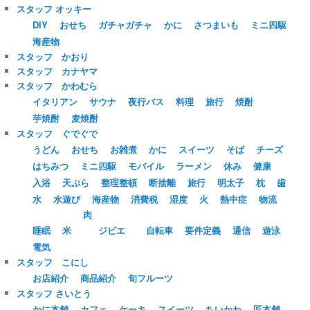
スタッフ オッキー
DIY
おせち
ガチャガチャ
かに
さつまいも
ミニ四駆
海産物
スタッフ かおり
スタッフ カナヤマ
スタッフ かわむら
イタリアン
サウナ
夜行バス
料理
旅行
焼酎
芋焼酎
麦焼酎
スタッフ ぐでぐで
うどん
おせち
お雑煮
かに
スイーツ
そば
チーズ
はちみつ
ミニ四駆
モバイル
ラーメン
休み
健康
入浴
天ぷら
整理整頓
断捨離
旅行
明太子
枕
歯
水
水遊び
海産物
消費税
湿度
火
熱中症
物流
肉
睡眠
米
ジビエ
自転車
要件定義
通信
遊泳
電気
スタッフ こにし
お店紹介
商品紹介
旬フルーツ
スタッフ さいとう
かに本舗
カフェ
ケーキ
スイーツ
ちいかわ
匠本舗