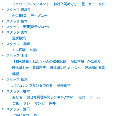
フラワーアレンジメント
神社仏閣めぐり
蟹・カニ・かに
スタッフ 但馬牛
かにBBQ
ディズニー
スタッフ 坂本
スタッフ 安藤(茄子ジロー)
スタッフ 宮本
近所散策
スタッフ 尾崎
ミニ四駆
缶詰
スタッフ 木谷
【猫相談役】ねこちゃんの成長記録
かに本舗 かに便り
匠本舗おせち監修料亭
匠本舗のうまいもん
匠本舗の日常
雑記
スタッフ 松本
パソコンとプリンタで作る
林作蜜芋
スタッフ 橋本
おせち
おせち調理時間ランキング2020
かに
ゲーム
ご飯
タレ
マンガ
豚丼
スタッフ 池田
ごあいさつ
ねこ