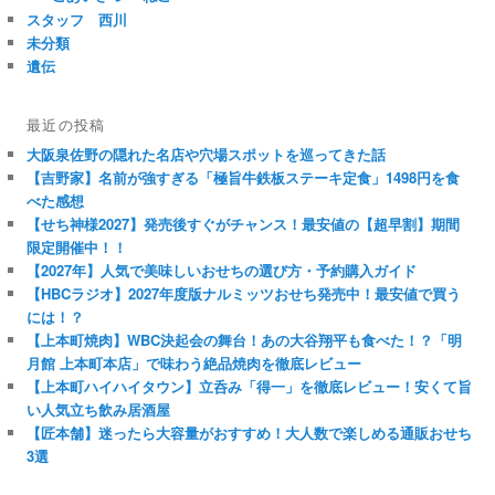
スタッフ 西川
未分類
遺伝
最近の投稿
大阪泉佐野の隠れた名店や穴場スポットを巡ってきた話
【吉野家】名前が強すぎる「極旨牛鉄板ステーキ定食」1498円を食
べた感想
【せち神様2027】発売後すぐがチャンス！最安値の【超早割】期間
限定開催中！！
【2027年】人気で美味しいおせちの選び方・予約購入ガイド
【HBCラジオ】2027年度版ナルミッツおせち発売中！最安値で買う
には！？
【上本町焼肉】WBC決起会の舞台！あの大谷翔平も食べた！？「明
月館 上本町本店」で味わう絶品焼肉を徹底レビュー
【上本町ハイハイタウン】立呑み「得一」を徹底レビュー！安くて旨
い人気立ち飲み居酒屋
【匠本舗】迷ったら大容量がおすすめ！大人数で楽しめる通販おせち
3選