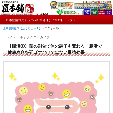
メ
サ
かにやおせちについてのおもしろ情報や興味深い記事をお届けします。
イ
ブ
ン
コ
メ
コ
ン
匠本舗情報局トップへ
匠本舗【かに本舗】トップへ
匠本舗情報局【たくじょー！】
メ
サ
イ
ン
テ
匠本舗情報局【たくじょー！】
>
エクオール
ン
テ
ン
イ
ブ
メ
ン
ツ
「
エクオール
」タグアーカイブ
ニ
ツ
へ
ン
コ
ュ
へ
移
【腸活①】菌の割合で体の調子も変わる！腸活で
ー
コ
ン
移
動
健康寿命を延ばすだけではない最強効果
動
ン
テ
テ
ン
ン
ツ
ツ
へ
へ
移
移
動