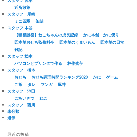
スタッフ 宮本
近所散策
スタッフ 尾崎
ミニ四駆
缶詰
スタッフ 木谷
【猫相談役】ねこちゃんの成長記録
かに本舗 かに便り
匠本舗おせち監修料亭
匠本舗のうまいもん
匠本舗の日常
雑記
スタッフ 松本
パソコンとプリンタで作る
林作蜜芋
スタッフ 橋本
おせち
おせち調理時間ランキング2020
かに
ゲーム
ご飯
タレ
マンガ
豚丼
スタッフ 池田
ごあいさつ
ねこ
スタッフ 西川
未分類
遺伝
最近の投稿