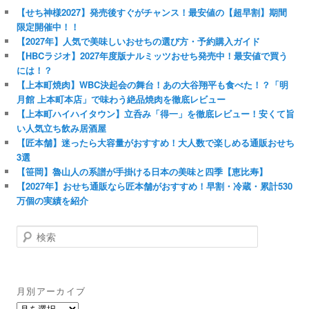
【せち神様2027】発売後すぐがチャンス！最安値の【超早割】期間
限定開催中！！
【2027年】人気で美味しいおせちの選び方・予約購入ガイド
【HBCラジオ】2027年度版ナルミッツおせち発売中！最安値で買う
には！？
【上本町焼肉】WBC決起会の舞台！あの大谷翔平も食べた！？「明
月館 上本町本店」で味わう絶品焼肉を徹底レビュー
【上本町ハイハイタウン】立呑み「得一」を徹底レビュー！安くて旨
い人気立ち飲み居酒屋
【匠本舗】迷ったら大容量がおすすめ！大人数で楽しめる通販おせち
3選
【笹岡】魯山人の系譜が手掛ける日本の美味と四季【恵比寿】
【2027年】おせち通販なら匠本舗がおすすめ！早割・冷蔵・累計530
万個の実績を紹介
検
索
月別アーカイブ
月