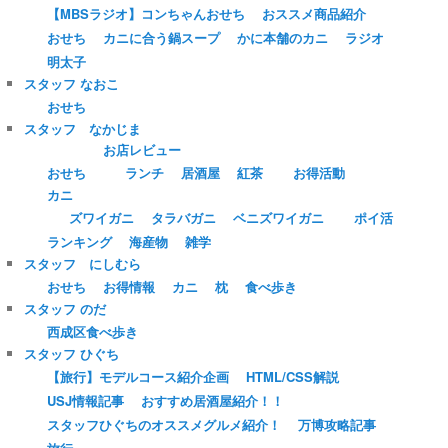
【MBSラジオ】コンちゃんおせち
おススメ商品紹介
おせち
カニに合う鍋スープ
かに本舗のカニ
ラジオ
明太子
スタッフ なおこ
おせち
スタッフ なかじま
お店レビュー
おせち
ランチ
居酒屋
紅茶
お得活動
カニ
ズワイガニ
タラバガニ
ベニズワイガニ
ポイ活
ランキング
海産物
雑学
スタッフ にしむら
おせち
お得情報
カニ
枕
食べ歩き
スタッフ のだ
西成区食べ歩き
スタッフ ひぐち
【旅行】モデルコース紹介企画
HTML/CSS解説
USJ情報記事
おすすめ居酒屋紹介！！
スタッフひぐちのオススメグルメ紹介！
万博攻略記事