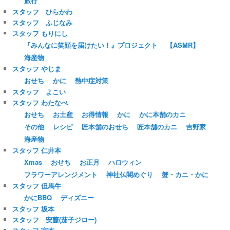
旅行
スタッフ ひらかわ
スタッフ ふじなみ
スタッフ もりにし
『みんなに笑顔を届けたい！』プロジェクト
【ASMR】
海産物
スタッフ やじま
おせち
かに
熱中症対策
スタッフ よこい
スタッフ わたなべ
おせち
お土産
お得情報
かに
かに本舗のカニ
その他
レシピ
匠本舗のおせち
匠本舗のカニ
吉野家
海産物
スタッフ 仁井本
Xmas
おせち
お正月
ハロウィン
フラワーアレンジメント
神社仏閣めぐり
蟹・カニ・かに
スタッフ 但馬牛
かにBBQ
ディズニー
スタッフ 坂本
スタッフ 安藤(茄子ジロー)