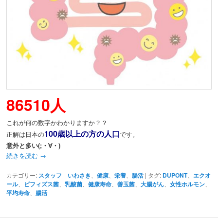
動
86510人
これが何の数字かわかりますか？？
100歳以上の方の人口
正解は日本の
です。
意外と多い(;・∀・)
続きを読む
→
カテゴリー:
スタッフ いわさき
、
健康
、
栄養
、
腸活
|
タグ:
DUPONT
、
エクオ
ール
、
ビフィズス菌
、
乳酸菌
、
健康寿命
、
善玉菌
、
大腸がん
、
女性ホルモン
、
平均寿命
、
腸活