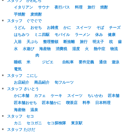
スタッフ かわむら
イタリアン
サウナ
夜行バス
料理
旅行
焼酎
芋焼酎
麦焼酎
スタッフ ぐでぐで
うどん
おせち
お雑煮
かに
スイーツ
そば
チーズ
はちみつ
ミニ四駆
モバイル
ラーメン
休み
健康
入浴
天ぷら
整理整頓
断捨離
旅行
明太子
枕
歯
水
水遊び
海産物
消費税
湿度
火
熱中症
物流
肉
睡眠
米
ジビエ
自転車
要件定義
通信
遊泳
電気
スタッフ こにし
お店紹介
商品紹介
旬フルーツ
スタッフ さいとう
かに本舗
カフェ
ケーキ
スイーツ
ちいかわ
匠本舗
匠本舗おせち
匠本舗かに
喫茶店
料亭
日本料理
海産物
温泉
スタッフ セコ
カニ
セコガニ
セコ探検隊
東京駅
スタッフ たけだ