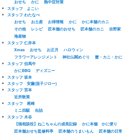
おせち
かに
熱中症対策
スタッフ よこい
スタッフ わたなべ
おせち
お土産
お得情報
かに
かに本舗のカニ
その他
レシピ
匠本舗のおせち
匠本舗のカニ
吉野家
海産物
スタッフ 仁井本
Xmas
おせち
お正月
ハロウィン
フラワーアレンジメント
神社仏閣めぐり
蟹・カニ・かに
スタッフ 但馬牛
かにBBQ
ディズニー
スタッフ 坂本
スタッフ 安藤(茄子ジロー)
スタッフ 宮本
近所散策
スタッフ 尾崎
ミニ四駆
缶詰
スタッフ 木谷
【猫相談役】ねこちゃんの成長記録
かに本舗 かに便り
匠本舗おせち監修料亭
匠本舗のうまいもん
匠本舗の日常