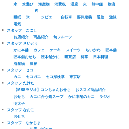
水
水遊び
海産物
消費税
湿度
火
熱中症
物流
肉
睡眠
米
ジビエ
自転車
要件定義
通信
遊泳
電気
スタッフ こにし
お店紹介
商品紹介
旬フルーツ
スタッフ さいとう
かに本舗
カフェ
ケーキ
スイーツ
ちいかわ
匠本舗
匠本舗おせち
匠本舗かに
喫茶店
料亭
日本料理
海産物
温泉
スタッフ セコ
カニ
セコガニ
セコ探検隊
東京駅
スタッフ たけだ
【MBSラジオ】コンちゃんおせち
おススメ商品紹介
おせち
カニに合う鍋スープ
かに本舗のカニ
ラジオ
明太子
スタッフ なおこ
おせち
スタッフ なかじま
お店レビュー