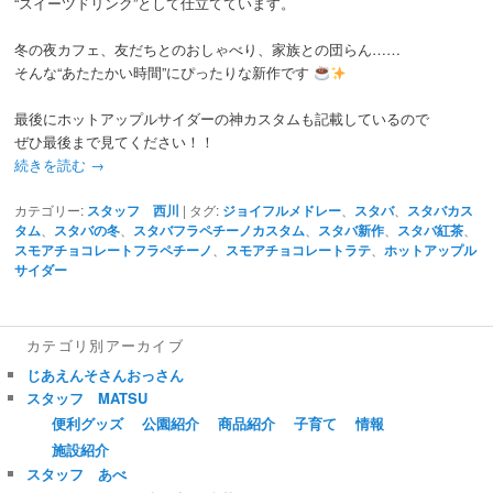
“スイーツドリンク”として仕立てています。
冬の夜カフェ、友だちとのおしゃべり、家族との団らん……
そんな“あたたかい時間”にぴったりな新作です
最後にホットアップルサイダーの神カスタムも記載しているので
ぜひ最後まで見てください！！
続きを読む
→
カテゴリー:
スタッフ 西川
|
タグ:
ジョイフルメドレー
、
スタバ
、
スタバカス
タム
、
スタバの冬
、
スタバフラペチーノカスタム
、
スタバ新作
、
スタバ紅茶
、
スモアチョコレートフラペチーノ
、
スモアチョコレートラテ
、
ホットアップル
サイダー
カテゴリ別アーカイブ
じあえんそさんおっさん
スタッフ MATSU
便利グッズ
公園紹介
商品紹介
子育て
情報
施設紹介
スタッフ あべ