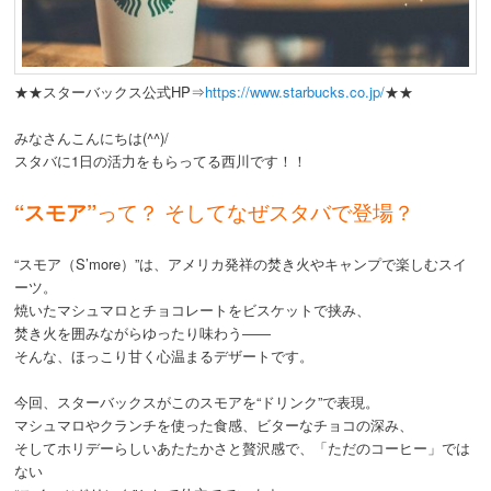
動
★★スターバックス公式HP⇒
https://www.starbucks.co.jp/
★★
みなさんこんにちは(^^)/
スタバに1日の活力をもらってる西川です！！
“スモア”
って？ そしてなぜスタバで登場？
“スモア（S’more）”は、アメリカ発祥の焚き火やキャンプで楽しむスイ
ーツ。
焼いたマシュマロとチョコレートをビスケットで挟み、
焚き火を囲みながらゆったり味わう――
そんな、ほっこり甘く心温まるデザートです。
今回、スターバックスがこのスモアを“ドリンク”で表現。
マシュマロやクランチを使った食感、ビターなチョコの深み、
そしてホリデーらしいあたたかさと贅沢感で、「ただのコーヒー」では
ない