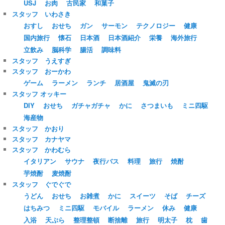
USJ
お肉
古民家
和菓子
スタッフ いわさき
おすし
おせち
ガン
サーモン
テクノロジー
健康
国内旅行
懐石
日本酒
日本酒紹介
栄養
海外旅行
立飲み
脳科学
腸活
調味料
スタッフ うえすぎ
スタッフ おーかわ
ゲーム
ラーメン
ランチ
居酒屋
鬼滅の刃
スタッフ オッキー
DIY
おせち
ガチャガチャ
かに
さつまいも
ミニ四駆
海産物
スタッフ かおり
スタッフ カナヤマ
スタッフ かわむら
イタリアン
サウナ
夜行バス
料理
旅行
焼酎
芋焼酎
麦焼酎
スタッフ ぐでぐで
うどん
おせち
お雑煮
かに
スイーツ
そば
チーズ
はちみつ
ミニ四駆
モバイル
ラーメン
休み
健康
入浴
天ぷら
整理整頓
断捨離
旅行
明太子
枕
歯