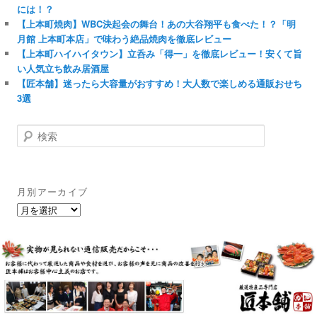
には！？
【上本町焼肉】WBC決起会の舞台！あの大谷翔平も食べた！？「明
月館 上本町本店」で味わう絶品焼肉を徹底レビュー
【上本町ハイハイタウン】立呑み「得一」を徹底レビュー！安くて旨
い人気立ち飲み居酒屋
【匠本舗】迷ったら大容量がおすすめ！大人数で楽しめる通販おせち
3選
検
索
月別アーカイブ
月
別
ア
ー
カ
イ
ブ