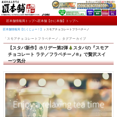
メ
サ
かにやおせちについてのおもしろ情報や興味深い記事をお届けします。
イ
ブ
ン
コ
メ
コ
ン
匠本舗情報局トップへ
匠本舗【かに本舗】トップへ
匠本舗情報局【たくじょー！】
メ
サ
イ
ン
テ
匠本舗情報局【たくじょー！】
>
スモアチョコレートフラペチーノ
ン
テ
ン
イ
ブ
メ
ン
ツ
「
スモアチョコレートフラペチーノ
」タグアーカイブ
ニ
ツ
へ
ン
コ
ュ
へ
移
【スタバ新作】ホリデー第2弾
スタバの『スモア
ー
コ
ン
移
動
チョコレート ラテ／フラペチーノ®』で贅沢スイ
動
ーツ気分
ン
テ
テ
ン
ン
ツ
ツ
へ
へ
移
移
動