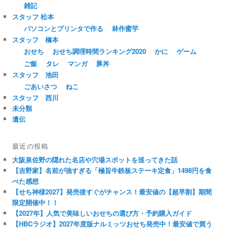
雑記
スタッフ 松本
パソコンとプリンタで作る
林作蜜芋
スタッフ 橋本
おせち
おせち調理時間ランキング2020
かに
ゲーム
ご飯
タレ
マンガ
豚丼
スタッフ 池田
ごあいさつ
ねこ
スタッフ 西川
未分類
遺伝
最近の投稿
大阪泉佐野の隠れた名店や穴場スポットを巡ってきた話
【吉野家】名前が強すぎる「極旨牛鉄板ステーキ定食」1498円を食
べた感想
【せち神様2027】発売後すぐがチャンス！最安値の【超早割】期間
限定開催中！！
【2027年】人気で美味しいおせちの選び方・予約購入ガイド
【HBCラジオ】2027年度版ナルミッツおせち発売中！最安値で買う