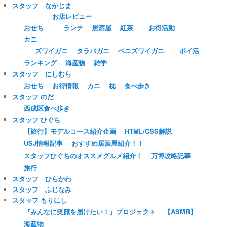
スタッフ なかじま
お店レビュー
おせち
ランチ
居酒屋
紅茶
お得活動
カニ
ズワイガニ
タラバガニ
ベニズワイガニ
ポイ活
ランキング
海産物
雑学
スタッフ にしむら
おせち
お得情報
カニ
枕
食べ歩き
スタッフ のだ
西成区食べ歩き
スタッフ ひぐち
【旅行】モデルコース紹介企画
HTML/CSS解説
USJ情報記事
おすすめ居酒屋紹介！！
スタッフひぐちのオススメグルメ紹介！
万博攻略記事
旅行
スタッフ ひらかわ
スタッフ ふじなみ
スタッフ もりにし
『みんなに笑顔を届けたい！』プロジェクト
【ASMR】
海産物