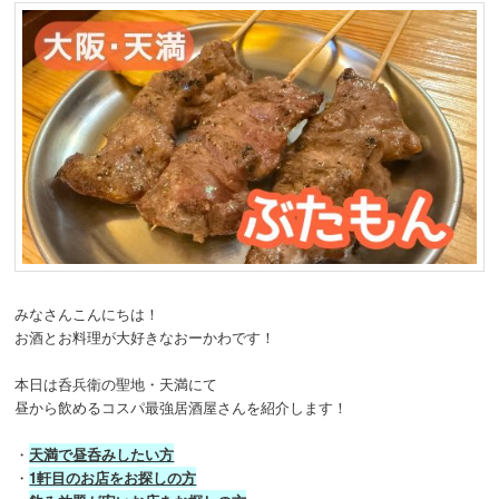
みなさんこんにちは！
お酒とお料理が大好きなおーかわです！
本日は呑兵衛の聖地・天満にて
昼から飲めるコスパ最強居酒屋さんを紹介します！
・
天満で昼呑みしたい方
・
1軒目のお店をお探しの方