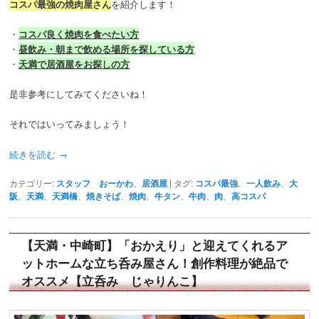
コスパ最強の焼肉屋さん
を紹介します！
・
コスパ良く焼肉を食べたい方
・
昼飲み・朝まで飲める場所を探している方
・
天満で居酒屋をお探しの方
是非参考にしてみてくださいね！
それではいってみましょう！
続きを読む
→
カテゴリー:
スタッフ おーかわ
、
居酒屋
|
タグ:
コスパ最強
、
一人飲み
、
大
阪
、
天満
、
天満橋
、
焼きそば
、
焼肉
、
牛タン
、
牛肉
、
肉
、
高コスパ
【天満・中崎町】「おかえり」と迎えてくれるア
ットホームな立ち呑み屋さん！創作料理が絶品で
オススメ【立呑み じゃりんこ】