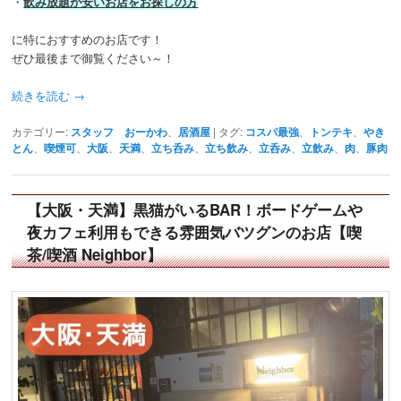
・
飲み放題が安いお店をお探しの方
に特におすすめのお店です！
ぜひ最後まで御覧ください～！
続きを読む
→
カテゴリー:
スタッフ おーかわ
、
居酒屋
|
タグ:
コスパ最強
、
トンテキ
、
やき
とん
、
喫煙可
、
大阪
、
天満
、
立ち呑み
、
立ち飲み
、
立呑み
、
立飲み
、
肉
、
豚肉
【大阪・天満】黒猫がいるBAR！ボードゲームや
夜カフェ利用もできる雰囲気バツグンのお店【喫
茶/喫酒 Neighbor】