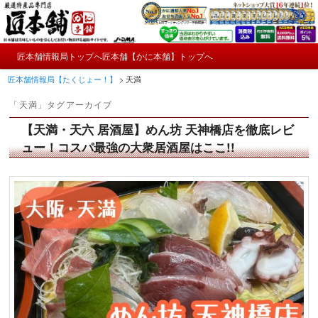
メ
サ
かにやおせちについてのおもしろ情報や興味深い記事をお届けします。
イ
ブ
ン
コ
メ
コ
ン
匠本舗情報局トップへ
匠本舗【かに本舗】トップへ
匠本舗情報局【たくじょー！】
メ
サ
イ
ン
テ
匠本舗情報局【たくじょー！】
>
天満
ン
テ
ン
イ
ブ
メ
ン
ツ
「
天満
」タグアーカイブ
ニ
ツ
へ
ン
コ
ュ
へ
移
【天満・天六 居酒屋】めん坊 天神橋店を徹底レビ
ー
コ
ン
移
動
ュー！コスパ最強の大衆居酒屋はここ!!
動
ン
テ
テ
ン
ン
ツ
ツ
へ
へ
移
移
動