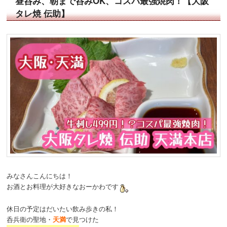
昼呑み、朝まで呑みOK、コスパ最強焼肉！【大阪
タレ焼 伝助】
みなさんこんにちは！
お酒とお料理が大好きなおーかわです
休日の予定はだいたい飲み歩きの私！
呑兵衛の聖地・
天満
で見つけた