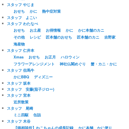
スタッフ やじま
おせち
かに
熱中症対策
スタッフ よこい
スタッフ わたなべ
おせち
お土産
お得情報
かに
かに本舗のカニ
その他
レシピ
匠本舗のおせち
匠本舗のカニ
吉野家
海産物
スタッフ 仁井本
Xmas
おせち
お正月
ハロウィン
フラワーアレンジメント
神社仏閣めぐり
蟹・カニ・かに
スタッフ 但馬牛
かにBBQ
ディズニー
スタッフ 坂本
スタッフ 安藤(茄子ジロー)
スタッフ 宮本
近所散策
スタッフ 尾崎
ミニ四駆
缶詰
スタッフ 木谷
【猫相談役】ねこちゃんの成長記録
かに本舗 かに便り