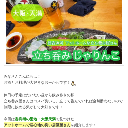
みなさんこんにちは！
お酒とお料理が大好きなおーかわです！
休日の予定はだいたい昼から飲み歩きの私！
立ち呑み屋さんはコスパ良いし、立って呑んでいれば全然酔わないので
無限に飲める気がして大好きです！
今回は
呑兵衛の聖地・大阪天満
で見つけた
アットホームで居心地の良い居酒屋さん
を紹介します！