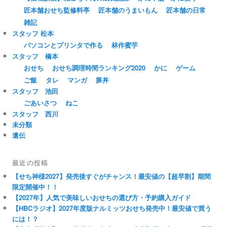
匠本舗おせち監修料亭
匠本舗のうまいもん
匠本舗の日常
雑記
スタッフ 松本
パソコンとプリンタで作る
林作蜜芋
スタッフ 橋本
おせち
おせち調理時間ランキング2020
かに
ゲーム
ご飯
タレ
マンガ
豚丼
スタッフ 池田
ごあいさつ
ねこ
スタッフ 西川
未分類
遺伝
最近の投稿
【せち神様2027】発売後すぐがチャンス！最安値の【超早割】期間
限定開催中！！
【2027年】人気で美味しいおせちの選び方・予約購入ガイド
【HBCラジオ】2027年度版ナルミッツおせち発売中！最安値で買う
には！？