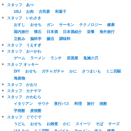
スタッフ あべ
USJ
お肉
古民家
和菓子
スタッフ いわさき
おすし
おせち
ガン
サーモン
テクノロジー
健康
国内旅行
懐石
日本酒
日本酒紹介
栄養
海外旅行
立飲み
脳科学
腸活
調味料
スタッフ うえすぎ
スタッフ おーかわ
ゲーム
ラーメン
ランチ
居酒屋
鬼滅の刃
スタッフ オッキー
DIY
おせち
ガチャガチャ
かに
さつまいも
ミニ四駆
海産物
スタッフ かおり
スタッフ カナヤマ
スタッフ かわむら
イタリアン
サウナ
夜行バス
料理
旅行
焼酎
芋焼酎
麦焼酎
スタッフ ぐでぐで
うどん
おせち
お雑煮
かに
スイーツ
そば
チーズ
はちみつ
ミニ四駆
モバイル
ラーメン
休み
健康