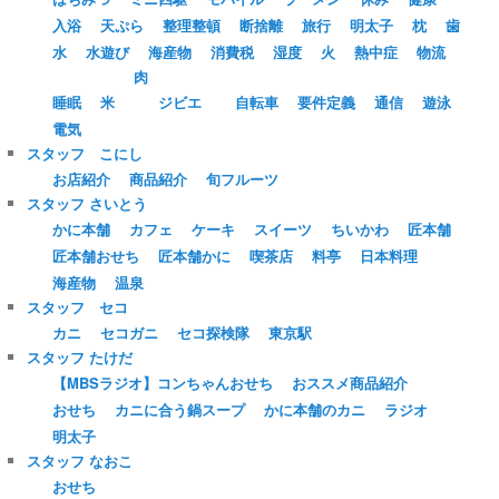
入浴
天ぷら
整理整頓
断捨離
旅行
明太子
枕
歯
水
水遊び
海産物
消費税
湿度
火
熱中症
物流
肉
睡眠
米
ジビエ
自転車
要件定義
通信
遊泳
電気
スタッフ こにし
お店紹介
商品紹介
旬フルーツ
スタッフ さいとう
かに本舗
カフェ
ケーキ
スイーツ
ちいかわ
匠本舗
匠本舗おせち
匠本舗かに
喫茶店
料亭
日本料理
海産物
温泉
スタッフ セコ
カニ
セコガニ
セコ探検隊
東京駅
スタッフ たけだ
【MBSラジオ】コンちゃんおせち
おススメ商品紹介
おせち
カニに合う鍋スープ
かに本舗のカニ
ラジオ
明太子
スタッフ なおこ
おせち