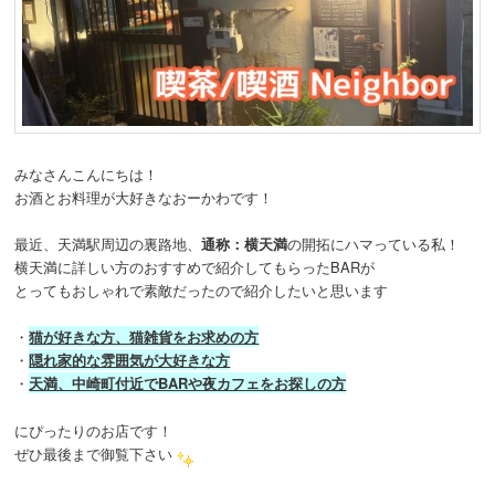
みなさんこんにちは！
お酒とお料理が大好きなおーかわです！
最近、天満駅周辺の裏路地、
通称：横天満
の開拓にハマっている私！
横天満に詳しい方のおすすめで紹介してもらったBARが
とってもおしゃれで素敵だったので紹介したいと思います
・
猫が好きな方、猫雑貨をお求めの方
・
隠れ家的な雰囲気が大好きな方
・
天満、中崎町付近でBARや夜カフェをお探しの方
にぴったりのお店です！
ぜひ最後まで御覧下さい