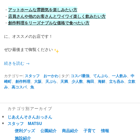
・
アットホームな雰囲気を楽しみたい方
・
店員さんや他のお客さんとワイワイ楽しく飲みたい方
・
創作料理をリーズナブルな価格で食べたい方
に、オススメのお店です！
ぜひ最後まで御覧ください
続きを読む
→
カテゴリー:
スタッフ おーかわ
|
タグ:
コスパ最強
、
てんぷら
、
一人飲み
、
中
崎町
、
創作料理
、
大阪
、
天ぷら
、
天満
、
少人数
、
梅田
、
海鮮
、
立ち呑み
、
立飲
み
、
高コスパ
、
魚
カテゴリ別アーカイブ
じあえんそさんおっさん
スタッフ MATSU
便利グッズ
公園紹介
商品紹介
子育て
情報
施設紹介