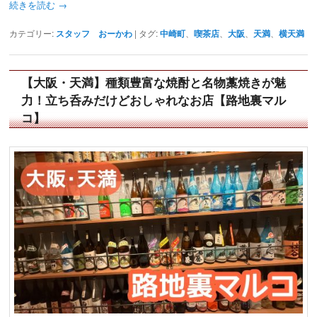
続きを読む
→
カテゴリー:
スタッフ おーかわ
|
タグ:
中崎町
、
喫茶店
、
大阪
、
天満
、
横天満
【大阪・天満】種類豊富な焼酎と名物藁焼きが魅
力！立ち呑みだけどおしゃれなお店【路地裏マル
コ】