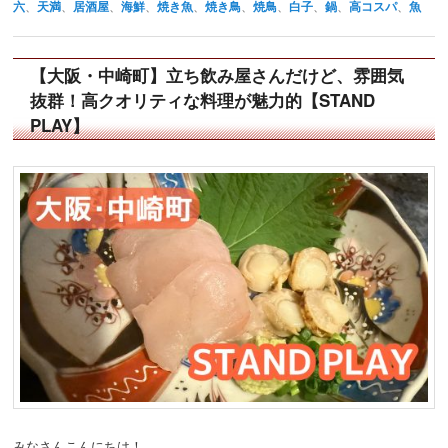
六
、
天満
、
居酒屋
、
海鮮
、
焼き魚
、
焼き鳥
、
焼鳥
、
白子
、
鍋
、
高コスパ
、
魚
【大阪・中崎町】立ち飲み屋さんだけど、雰囲気
抜群！高クオリティな料理が魅力的【STAND
PLAY】
みなさんこんにちは！