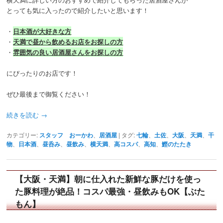
とっても気に入ったので紹介したいと思います！
・
日本酒が大好きな方
・
天満で昼から飲めるお店をお探しの方
・
雰囲気の良い居酒屋さんをお探しの方
にぴったりのお店です！
ぜひ最後まで御覧ください！
続きを読む
→
カテゴリー:
スタッフ おーかわ
、
居酒屋
|
タグ:
七輪
、
土佐
、
大阪
、
天満
、
干
物
、
日本酒
、
昼呑み
、
昼飲み
、
横天満
、
高コスパ
、
高知
、
鰹のたたき
【大阪・天満】朝に仕入れた新鮮な豚だけを使っ
た豚料理が絶品！コスパ最強・昼飲みもOK【ぶた
もん】