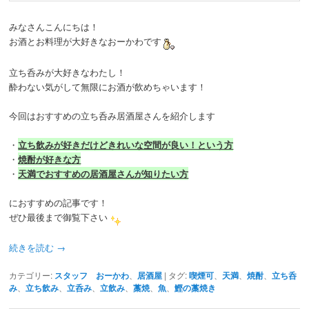
みなさんこんにちは！
お酒とお料理が大好きなおーかわです
立ち呑みが大好きなわたし！
酔わない気がして無限にお酒が飲めちゃいます！
今回はおすすめの立ち呑み居酒屋さんを紹介します
・
立ち飲みが好きだけどきれいな空間が良い！という方
・
焼酎が好きな方
・
天満でおすすめの居酒屋さんが知りたい方
におすすめの記事です！
ぜひ最後まで御覧下さい
続きを読む
→
カテゴリー:
スタッフ おーかわ
、
居酒屋
|
タグ:
喫煙可
、
天満
、
焼酎
、
立ち呑
み
、
立ち飲み
、
立呑み
、
立飲み
、
藁焼
、
魚
、
鰹の藁焼き