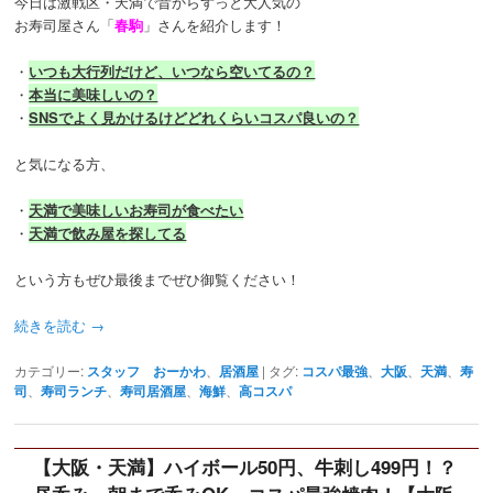
今日は激戦区・天満で昔からずっと大人気の
お寿司屋さん「
春駒
」さんを紹介します！
・
いつも大行列だけど、いつなら空いてるの？
・
本当に美味しいの？
・
SNSでよく見かけるけどどれくらいコスパ良いの？
と気になる方、
・
天満で美味しいお寿司が食べたい
・
天満で飲み屋を探してる
という方もぜひ最後までぜひ御覧ください！
続きを読む
→
カテゴリー:
スタッフ おーかわ
、
居酒屋
|
タグ:
コスパ最強
、
大阪
、
天満
、
寿
司
、
寿司ランチ
、
寿司居酒屋
、
海鮮
、
高コスパ
【大阪・天満】ハイボール50円、牛刺し499円！？