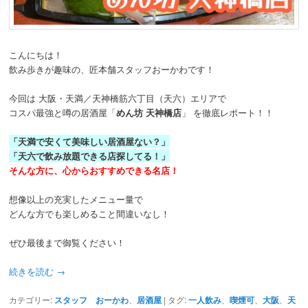
動
こんにちは！
飲み歩きが趣味の、匠本舗スタッフおーかわです！
今回は 大阪・天満／天神橋筋六丁目（天六）エリアで
コスパ最強と噂の居酒屋「
めん坊 天神橋店
」 を徹底レポート！！
「天満で安くて美味しい居酒屋ない？」
「天六で飲み放題できる店探してる！」
そんな方に、心からおすすめできる名店！
想像以上の充実したメニュー量で
どんな方でも楽しめること間違いなし！
ぜひ最後まで御覧ください！
続きを読む
→
カテゴリー:
スタッフ おーかわ
、
居酒屋
|
タグ:
一人飲み
、
喫煙可
、
大阪
、
天