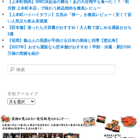
【上本町焼肉】WBC決起会の舞台！あの大谷翔平も食べた！？「明
月館 上本町本店」で味わう絶品焼肉を徹底レビュー
【上本町ハイハイタウン】立呑み「得一」を徹底レビュー！安くて旨
い人気立ち飲み居酒屋
【匠本舗】迷ったら大容量がおすすめ！大人数で楽しめる通販おせち
3選
【笹岡】魯山人の系譜が手掛ける日本の美味と四季【恵比寿】
【2027年】おせち通販なら匠本舗がおすすめ！早割・冷蔵・累計530
万個の実績を紹介
検
索
月別アーカイブ
月
別
ア
ー
カ
イ
ブ