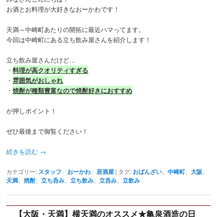
お酒とお料理が大好きなおーかわです！
天満～中崎町あたりの開拓に最近ハマってます。
今回は中崎町にある立ち飲み屋さんを紹介します！
立ち飲み屋さんだけど…
・
料理が高クオリティすぎる
・
雰囲気がおしゃれ
・
焼酎が種類豊富なので焼酎好きにおすすめ
が押しポイント！
ぜひ最後まで御覧ください！
続きを読む
→
カテゴリー:
スタッフ おーかわ
、
居酒屋
|
タグ:
おばんざい
、
中崎町
、
大阪
、
天満
、
焼酎
、
立ち呑み
、
立ち飲み
、
立呑み
、
立飲み
【大阪・天満】横天満のオススメ★亀泉酒造の日