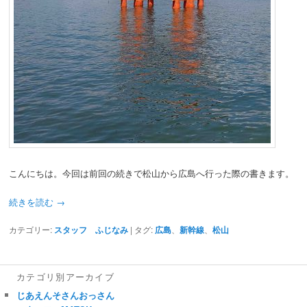
こんにちは。今回は前回の続きで松山から広島へ行った際の書きます。
続きを読む
→
カテゴリー:
スタッフ ふじなみ
|
タグ:
広島
、
新幹線
、
松山
カテゴリ別アーカイブ
じあえんそさんおっさん