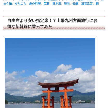
ゅう麺
、
をちこち
、
創作料理
、
広島
、
日本酒
、
海老
、
牡蠣
、
遠音近音
、
鯛
自由席より安い指定席！？山陽九州方面旅行にお
得な新幹線に乗ってみた