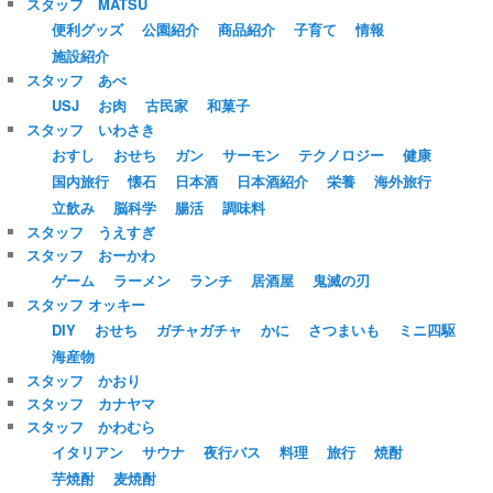
スタッフ MATSU
便利グッズ
公園紹介
商品紹介
子育て
情報
施設紹介
スタッフ あべ
USJ
お肉
古民家
和菓子
スタッフ いわさき
おすし
おせち
ガン
サーモン
テクノロジー
健康
国内旅行
懐石
日本酒
日本酒紹介
栄養
海外旅行
立飲み
脳科学
腸活
調味料
スタッフ うえすぎ
スタッフ おーかわ
ゲーム
ラーメン
ランチ
居酒屋
鬼滅の刃
スタッフ オッキー
DIY
おせち
ガチャガチャ
かに
さつまいも
ミニ四駆
海産物
スタッフ かおり
スタッフ カナヤマ
スタッフ かわむら
イタリアン
サウナ
夜行バス
料理
旅行
焼酎
芋焼酎
麦焼酎