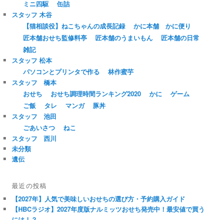
ミニ四駆
缶詰
スタッフ 木谷
【猫相談役】ねこちゃんの成長記録
かに本舗 かに便り
匠本舗おせち監修料亭
匠本舗のうまいもん
匠本舗の日常
雑記
スタッフ 松本
パソコンとプリンタで作る
林作蜜芋
スタッフ 橋本
おせち
おせち調理時間ランキング2020
かに
ゲーム
ご飯
タレ
マンガ
豚丼
スタッフ 池田
ごあいさつ
ねこ
スタッフ 西川
未分類
遺伝
最近の投稿
【2027年】人気で美味しいおせちの選び方・予約購入ガイド
【HBCラジオ】2027年度版ナルミッツおせち発売中！最安値で買う
には！？