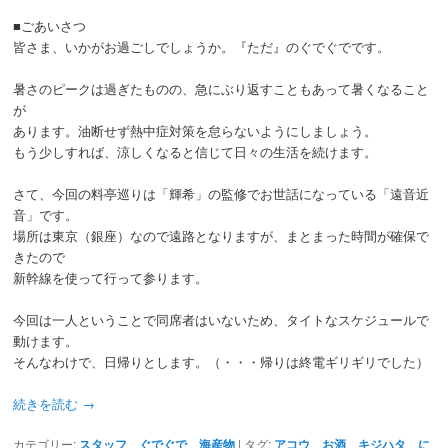
■ごあいさつ
皆さま、いかがお過ごしでしょうか。『ただ』のぐでぐでです。
暑さのピークは過ぎたものの、急にぶり返すこともあって暑くなること
が
あります。油断せず熱中症対策を怠らないようにしましょう。
もう少しすれば、涼しくなると信じて日々の生活を続けます。
さて、今回の料亭巡りは「輝希」の監修でお世話になっている「遠音近
音」です。
場所は東京（銀座）なので遠路となりますが、まとまった時間が確保で
きたので
新幹線を使って行って参ります。
今回は一人ということで同席者はいないため、タイトなスケジュールで
動けます。
そんなわけで、日帰りとします。（・・・帰りは終電ギリギリでした）
続きを読む
→
カテゴリー:
スタッフ ぐでぐで
、
海産物
|
タグ:
アコウ
、
お酒
、
キジハタ
、
に