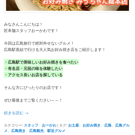
動
みなさんこんにちは！
匠本舗スタッフおーかわです！
今回は広島旅行で絶対外せないグルメ！
広島駅直結で行ける大人気お好み焼き店をご紹介します！
・広島駅で美味しいお好み焼きを食べたい
・有名店・元祖の味を体験したい
・アクセス良いお店を探している
そんな方にぴったりのお店です！
ぜひ最後までご覧ください～～！
続きを読む
→
カテゴリー:
スタッフ おーかわ
|
タグ:
お土産
、
お好み焼き
、
広島
、
広島グル
メ
、
広島焼き
、
広島観光
、
駅近グルメ