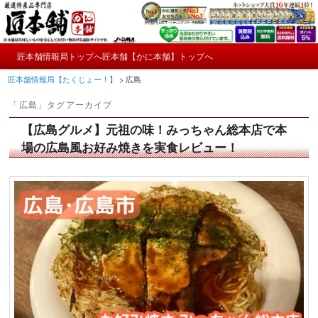
メ
サ
かにやおせちについてのおもしろ情報や興味深い記事をお届けします。
イ
ブ
ン
コ
メ
コ
ン
匠本舗情報局トップへ
匠本舗【かに本舗】トップへ
匠本舗情報局【たくじょー！】
メ
サ
イ
ン
テ
匠本舗情報局【たくじょー！】
>
広島
ン
テ
ン
イ
ブ
メ
ン
ツ
「
広島
」タグアーカイブ
ニ
ツ
へ
ン
コ
ュ
へ
移
【広島グルメ】元祖の味！みっちゃん総本店で本
ー
コ
ン
移
動
場の広島風お好み焼きを実食レビュー！
動
ン
テ
テ
ン
ン
ツ
ツ
へ
へ
移
移
動