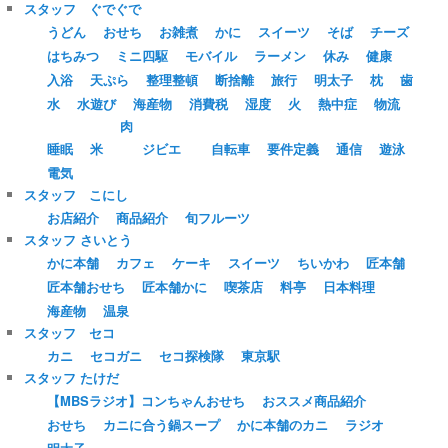
スタッフ ぐでぐで
うどん
おせち
お雑煮
かに
スイーツ
そば
チーズ
はちみつ
ミニ四駆
モバイル
ラーメン
休み
健康
入浴
天ぷら
整理整頓
断捨離
旅行
明太子
枕
歯
水
水遊び
海産物
消費税
湿度
火
熱中症
物流
肉
睡眠
米
ジビエ
自転車
要件定義
通信
遊泳
電気
スタッフ こにし
お店紹介
商品紹介
旬フルーツ
スタッフ さいとう
かに本舗
カフェ
ケーキ
スイーツ
ちいかわ
匠本舗
匠本舗おせち
匠本舗かに
喫茶店
料亭
日本料理
海産物
温泉
スタッフ セコ
カニ
セコガニ
セコ探検隊
東京駅
スタッフ たけだ
【MBSラジオ】コンちゃんおせち
おススメ商品紹介
おせち
カニに合う鍋スープ
かに本舗のカニ
ラジオ