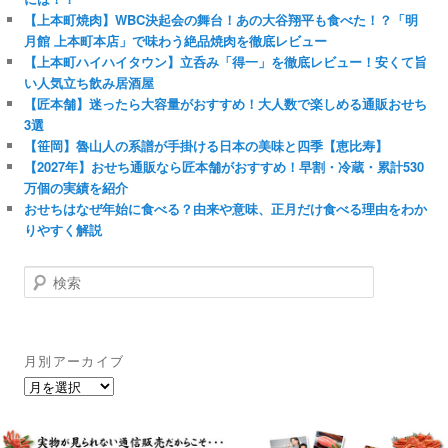
【上本町焼肉】WBC決起会の舞台！あの大谷翔平も食べた！？「明
月館 上本町本店」で味わう絶品焼肉を徹底レビュー
【上本町ハイハイタウン】立呑み「得一」を徹底レビュー！安くて旨
い人気立ち飲み居酒屋
【匠本舗】迷ったら大容量がおすすめ！大人数で楽しめる通販おせち
3選
【笹岡】魯山人の系譜が手掛ける日本の美味と四季【恵比寿】
【2027年】おせち通販なら匠本舗がおすすめ！早割・冷蔵・累計530
万個の実績を紹介
おせちはなぜ年始に食べる？由来や意味、正月だけ食べる理由をわか
りやすく解説
検
索
月別アーカイブ
月
別
ア
ー