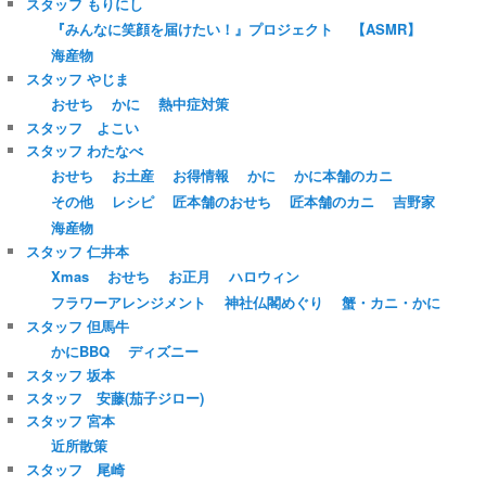
スタッフ もりにし
『みんなに笑顔を届けたい！』プロジェクト
【ASMR】
海産物
スタッフ やじま
おせち
かに
熱中症対策
スタッフ よこい
スタッフ わたなべ
おせち
お土産
お得情報
かに
かに本舗のカニ
その他
レシピ
匠本舗のおせち
匠本舗のカニ
吉野家
海産物
スタッフ 仁井本
Xmas
おせち
お正月
ハロウィン
フラワーアレンジメント
神社仏閣めぐり
蟹・カニ・かに
スタッフ 但馬牛
かにBBQ
ディズニー
スタッフ 坂本
スタッフ 安藤(茄子ジロー)
スタッフ 宮本
近所散策
スタッフ 尾崎