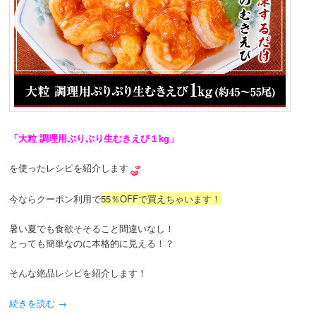
「大粒 調理用ぷりぷり生むきえび１kg」
を使ったレシピを紹介します
今ならクーポン利用で
55％OFFで買えちゃいます！
暑い夏でも食欲そそること間違いなし！
とっても簡単なのに本格的に見える！？
そんな絶品レシピを紹介します！
続きを読む
→