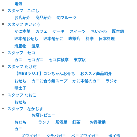
電気
スタッフ こにし
お店紹介
商品紹介
旬フルーツ
スタッフ さいとう
かに本舗
カフェ
ケーキ
スイーツ
ちいかわ
匠本舗
匠本舗おせち
匠本舗かに
喫茶店
料亭
日本料理
海産物
温泉
スタッフ セコ
カニ
セコガニ
セコ探検隊
東京駅
スタッフ たけだ
【MBSラジオ】コンちゃんおせち
おススメ商品紹介
おせち
カニに合う鍋スープ
かに本舗のカニ
ラジオ
明太子
スタッフ なおこ
おせち
スタッフ なかじま
お店レビュー
おせち
ランチ
居酒屋
紅茶
お得活動
カニ
ズワイガニ
タラバガニ
ベニズワイガニ
ポイ活