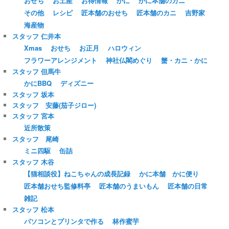
おせち
お土産
お得情報
かに
かに本舗のカニ
その他
レシピ
匠本舗のおせち
匠本舗のカニ
吉野家
海産物
スタッフ 仁井本
Xmas
おせち
お正月
ハロウィン
フラワーアレンジメント
神社仏閣めぐり
蟹・カニ・かに
スタッフ 但馬牛
かにBBQ
ディズニー
スタッフ 坂本
スタッフ 安藤(茄子ジロー)
スタッフ 宮本
近所散策
スタッフ 尾崎
ミニ四駆
缶詰
スタッフ 木谷
【猫相談役】ねこちゃんの成長記録
かに本舗 かに便り
匠本舗おせち監修料亭
匠本舗のうまいもん
匠本舗の日常
雑記
スタッフ 松本
パソコンとプリンタで作る
林作蜜芋