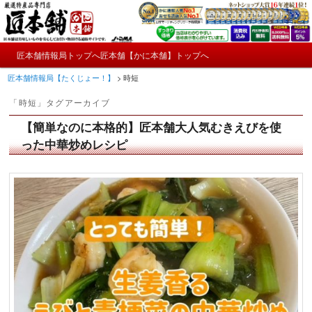
メ
サ
かにやおせちについてのおもしろ情報や興味深い記事をお届けします。
イ
ブ
ン
コ
メ
コ
ン
匠本舗情報局トップへ
匠本舗【かに本舗】トップへ
匠本舗情報局【たくじょー！】
メ
サ
イ
ン
テ
匠本舗情報局【たくじょー！】
>
時短
ン
テ
ン
イ
ブ
メ
ン
ツ
「
時短
」タグアーカイブ
ニ
ツ
へ
ン
コ
ュ
へ
移
【簡単なのに本格的】匠本舗大人気むきえびを使
ー
コ
ン
移
動
った中華炒めレシピ
動
ン
テ
テ
ン
ン
ツ
ツ
へ
へ
移
移
動