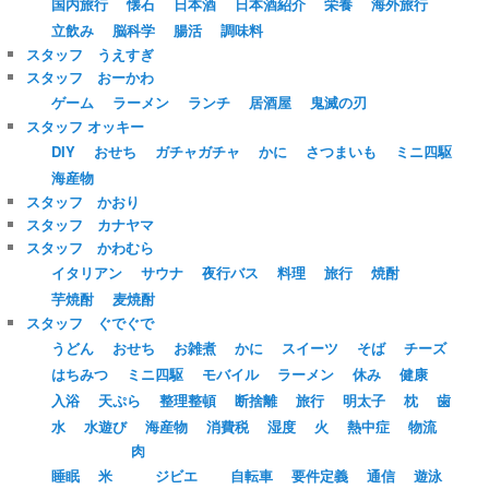
国内旅行
懐石
日本酒
日本酒紹介
栄養
海外旅行
立飲み
脳科学
腸活
調味料
スタッフ うえすぎ
スタッフ おーかわ
ゲーム
ラーメン
ランチ
居酒屋
鬼滅の刃
スタッフ オッキー
DIY
おせち
ガチャガチャ
かに
さつまいも
ミニ四駆
海産物
スタッフ かおり
スタッフ カナヤマ
スタッフ かわむら
イタリアン
サウナ
夜行バス
料理
旅行
焼酎
芋焼酎
麦焼酎
スタッフ ぐでぐで
うどん
おせち
お雑煮
かに
スイーツ
そば
チーズ
はちみつ
ミニ四駆
モバイル
ラーメン
休み
健康
入浴
天ぷら
整理整頓
断捨離
旅行
明太子
枕
歯
水
水遊び
海産物
消費税
湿度
火
熱中症
物流
肉
睡眠
米
ジビエ
自転車
要件定義
通信
遊泳