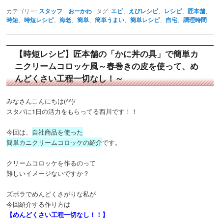
カテゴリー:
スタッフ おーかわ
|
タグ:
エビ
、
えびレシピ
、
レシピ
、
匠本舗
、
時短
、
時短レシピ
、
海老
、
簡単
、
簡単うまい
、
簡単レシピ
、
自宅
、
調理時間
【時短レシピ】匠本舗の「かに丼の具」で簡単カ
ニクリームコロッケ風～春巻きの皮を使って、め
んどくさい工程一切なし！～
みなさんこんにちは(^^)/
スタバに1日の活力をもらってる西川です！！
今回は、
自社商品を使った
簡単カニクリームコロッケの紹介
です。
クリームコロッケを作るのって
難しいイメージないですか？
ズボラでめんどくさがりな私が
今回紹介する作り方は
【めんどくさい工程一切なし！！】