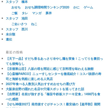
スタッフ 橋本
おせち
おせち調理時間ランキング2020
かに
ゲーム
ご飯
タレ
マンガ
豚丼
スタッフ 池田
ごあいさつ
ねこ
スタッフ 西川
未分類
遺伝
最近の投稿
【天下一品】すだち香るあっさり冷やし麺を実食！こってりを裏切っ
ても後悔なし
【京都東山荘】八坂の塔を間近に感じて京料理を味わえる旅館
【心斎橋PARCO】ニューすしセンターを徹底紹介！コスパ抜群の寿
司と海鮮を気軽に楽しめる人気店
2027年食べる人数別人気おすすめおせちの選び方
大阪泉佐野の隠れた名店や穴場スポットを巡ってきた話
【吉野家】名前が強すぎる「極旨牛鉄板ステーキ定食」1498円を食
べた感想
【せち神様2027】発売後すぐがチャンス！最安値の【超早割】期間