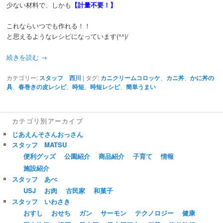
少ない材料で、しかも
【計量不要！】
これならいつでも作れる！！
と思えるようなレシピになっています(^^)/
続きを読む
→
カテゴリー:
スタッフ 西川
|
タグ:
カニクリームコロッケ
、
カニ丼
、
かに丼の
具
、
春巻きの皮レシピ
、
時短
、
時短レシピ
、
簡単うまい
カテゴリ別アーカイブ
じあえんそさんおっさん
スタッフ MATSU
便利グッズ
公園紹介
商品紹介
子育て
情報
施設紹介
スタッフ あべ
USJ
お肉
古民家
和菓子
スタッフ いわさき
おすし
おせち
ガン
サーモン
テクノロジー
健康