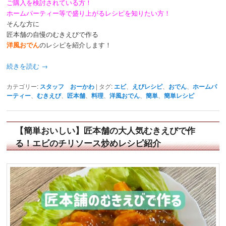
ご購入を検討されている方！
ホームパーティー等で盛り上がるレシピを知りたい方！
そんな方に
匠本舗の自慢のむきえびで作る
洋風おでん
のレシピを紹介します！
続きを読む
→
カテゴリー:
スタッフ おーかわ
|
タグ:
エビ
、
えびレシピ
、
おでん
、
ホームパ
ーティー
、
むきえび
、
匠本舗
、
料理
、
洋風おでん
、
簡単
、
簡単レシピ
【簡単おいしい】匠本舗の大人気むきえびで作
る！エビのチリソース炒めレシピ紹介