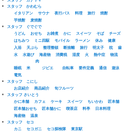
スタッフ かわむら
イタリアン
サウナ
夜行バス
料理
旅行
焼酎
芋焼酎
麦焼酎
スタッフ ぐでぐで
うどん
おせち
お雑煮
かに
スイーツ
そば
チーズ
はちみつ
ミニ四駆
モバイル
ラーメン
休み
健康
入浴
天ぷら
整理整頓
断捨離
旅行
明太子
枕
歯
水
水遊び
海産物
消費税
湿度
火
熱中症
物流
肉
睡眠
米
ジビエ
自転車
要件定義
通信
遊泳
電気
スタッフ こにし
お店紹介
商品紹介
旬フルーツ
スタッフ さいとう
かに本舗
カフェ
ケーキ
スイーツ
ちいかわ
匠本舗
匠本舗おせち
匠本舗かに
喫茶店
料亭
日本料理
海産物
温泉
スタッフ セコ
カニ
セコガニ
セコ探検隊
東京駅