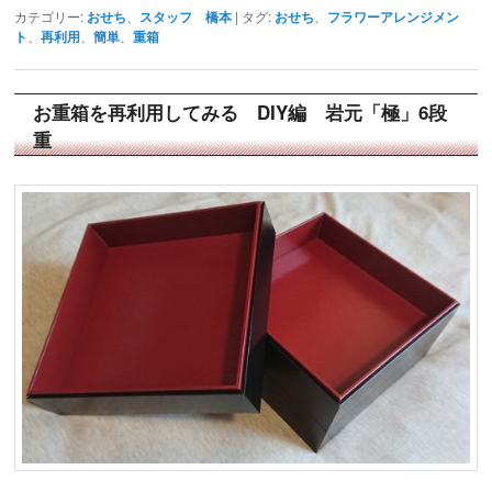
カテゴリー:
おせち
、
スタッフ 橋本
|
タグ:
おせち
、
フラワーアレンジメン
ト
、
再利用
、
簡単
、
重箱
お重箱を再利用してみる DIY編 岩元「極」6段
重