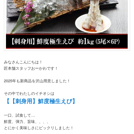
動
みなさんこんにちは！
匠本舗スタッフおーかわです！
2025年も新商品を沢山用意しました！
その中でわたしのイチオシは
【【刺身用】鮮度極生えび】
一口、試食して…
鮮度、弾力、旨味、、、、
とにかく美味しさにビックリしました！