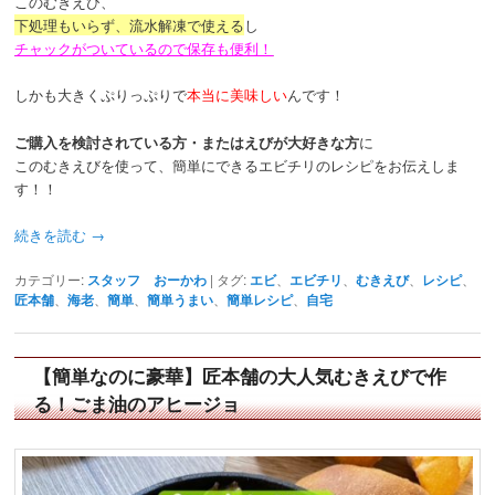
このむきえび、
下処理もいらず、流水解凍で使える
し
チャックがついているので保存も便利！
しかも大きくぷりっぷりで
本当に美味しい
んです！
ご購入を検討されている方・またはえびが大好きな方
に
このむきえびを使って、簡単にできるエビチリのレシピをお伝えしま
す！！
続きを読む
→
カテゴリー:
スタッフ おーかわ
|
タグ:
エビ
、
エビチリ
、
むきえび
、
レシピ
、
匠本舗
、
海老
、
簡単
、
簡単うまい
、
簡単レシピ
、
自宅
【簡単なのに豪華】匠本舗の大人気むきえびで作
る！ごま油のアヒージョ