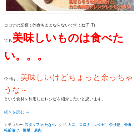
コロナの影響で外食もままならないですよね(T_T)
美味しいものは食べた
でも
い。。。
美味しいけどちょっと余っちゃ
今日は、
うな～
、
という食材を利用したレシピを紹介したいと思います。
続きを読む
→
カテゴリー:
スタッフ わたなべ
|
タグ:
カニ
、
コロナ
、
レシピ
、
余り物
、
外食
、
松前漬け
、
簡単
、
肩肉