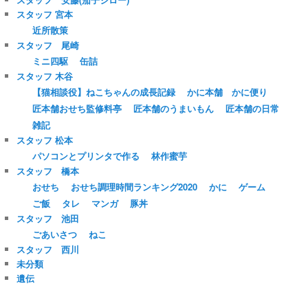
スタッフ 宮本
近所散策
スタッフ 尾崎
ミニ四駆
缶詰
スタッフ 木谷
【猫相談役】ねこちゃんの成長記録
かに本舗 かに便り
匠本舗おせち監修料亭
匠本舗のうまいもん
匠本舗の日常
雑記
スタッフ 松本
パソコンとプリンタで作る
林作蜜芋
スタッフ 橋本
おせち
おせち調理時間ランキング2020
かに
ゲーム
ご飯
タレ
マンガ
豚丼
スタッフ 池田
ごあいさつ
ねこ
スタッフ 西川
未分類
遺伝