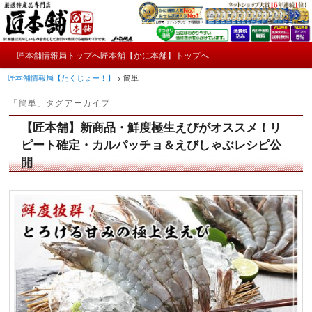
メ
サ
かにやおせちについてのおもしろ情報や興味深い記事をお届けします。
イ
ブ
ン
コ
メ
コ
ン
匠本舗情報局トップへ
匠本舗【かに本舗】トップへ
匠本舗情報局【たくじょー！】
メ
サ
イ
ン
テ
匠本舗情報局【たくじょー！】
>
簡単
ン
テ
ン
イ
ブ
メ
ン
ツ
「
簡単
」タグアーカイブ
ニ
ツ
へ
ン
コ
ュ
へ
移
【匠本舗】新商品・鮮度極生えびがオススメ！リ
ー
コ
ン
移
動
ピート確定・カルパッチョ＆えびしゃぶレシピ公
動
開
ン
テ
テ
ン
ン
ツ
ツ
へ
へ
移
移
動