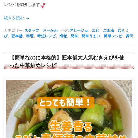
レシピを紹介します
続きを読む
→
カテゴリー:
スタッフ おーかわ
|
タグ:
アヒージョ
、
エビ
、
ごま油
、
むきえ
び
、
匠本舗
、
料理
、
時短レシピ
、
海老
、
簡単
、
簡単うまい
、
簡単レシピ
、
舞茸
【簡単なのに本格的】匠本舗大人気むきえびを使
った中華炒めレシピ