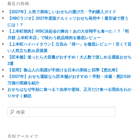
最近の投稿
【2027年】人気で美味しいおせちの選び方・予約購入ガイド
【HBCラジオ】2027年度版ナルミッツおせち発売中！最安値で買う
には！？
【上本町焼肉】WBC決起会の舞台！あの大谷翔平も食べた！？「明
月館 上本町本店」で味わう絶品焼肉を徹底レビュー
【上本町ハイハイタウン】立呑み「得一」を徹底レビュー！安くて旨
い人気立ち飲み居酒屋
【匠本舗】迷ったら大容量がおすすめ！大人数で楽しめる通販おせち
3選
【笹岡】魯山人の系譜が手掛ける日本の美味と四季【恵比寿】
【2027年】おせち通販なら匠本舗がおすすめ！早割・冷蔵・累計530
万個の実績を紹介
おせちはなぜ年始に食べる？由来や意味、正月だけ食べる理由をわか
りやすく解説
検
索
月別アーカイブ