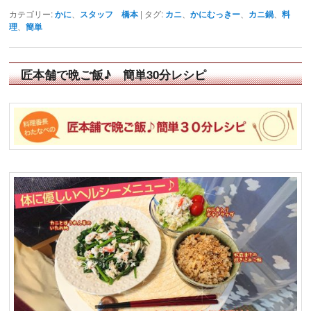
カテゴリー:
かに
、
スタッフ 橋本
|
タグ:
カニ
、
かにむっきー
、
カニ鍋
、
料
理
、
簡単
匠本舗で晩ご飯♪ 簡単30分レシピ