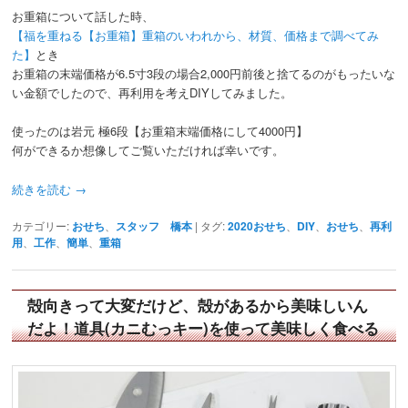
お重箱について話した時、
【福を重ねる【お重箱】重箱のいわれから、材質、価格まで調べてみ
た】
とき
お重箱の末端価格が6.5寸3段の場合2,000円前後と捨てるのがもったいな
い金額でしたので、再利用を考えDIYしてみました。
使ったのは岩元 極6段【お重箱末端価格にして4000円】
何ができるか想像してご覧いただければ幸いです。
続きを読む
→
カテゴリー:
おせち
、
スタッフ 橋本
|
タグ:
2020おせち
、
DIY
、
おせち
、
再利
用
、
工作
、
簡単
、
重箱
殻向きって大変だけど、殻があるから美味しいん
だよ！道具(カニむっキー)を使って美味しく食べる