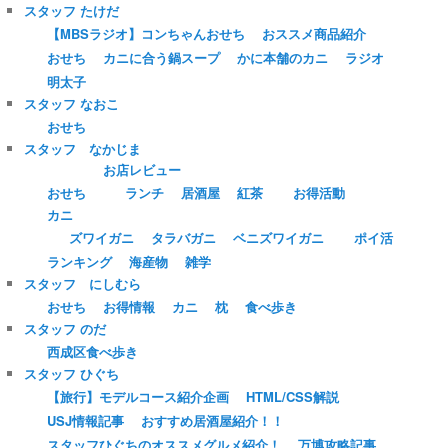
スタッフ たけだ
【MBSラジオ】コンちゃんおせち
おススメ商品紹介
おせち
カニに合う鍋スープ
かに本舗のカニ
ラジオ
明太子
スタッフ なおこ
おせち
スタッフ なかじま
お店レビュー
おせち
ランチ
居酒屋
紅茶
お得活動
カニ
ズワイガニ
タラバガニ
ベニズワイガニ
ポイ活
ランキング
海産物
雑学
スタッフ にしむら
おせち
お得情報
カニ
枕
食べ歩き
スタッフ のだ
西成区食べ歩き
スタッフ ひぐち
【旅行】モデルコース紹介企画
HTML/CSS解説
USJ情報記事
おすすめ居酒屋紹介！！
スタッフひぐちのオススメグルメ紹介！
万博攻略記事