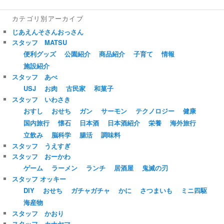
カテゴリ別アーカイブ
じあえんそさんおっさん
スタッフ MATSU
便利グッズ
公園紹介
商品紹介
子育て
情報
施設紹介
スタッフ あべ
USJ
お肉
古民家
和菓子
スタッフ いわさき
おすし
おせち
ガン
サーモン
テクノロジー
健康
国内旅行
懐石
日本酒
日本酒紹介
栄養
海外旅行
立飲み
脳科学
腸活
調味料
スタッフ うえすぎ
スタッフ おーかわ
ゲーム
ラーメン
ランチ
居酒屋
鬼滅の刃
スタッフ オッキー
DIY
おせち
ガチャガチャ
かに
さつまいも
ミニ四駆
海産物
スタッフ かおり
スタッフ カナヤマ