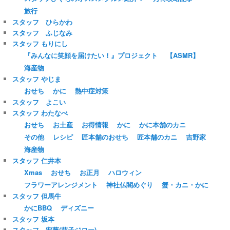
旅行
スタッフ ひらかわ
スタッフ ふじなみ
スタッフ もりにし
『みんなに笑顔を届けたい！』プロジェクト
【ASMR】
海産物
スタッフ やじま
おせち
かに
熱中症対策
スタッフ よこい
スタッフ わたなべ
おせち
お土産
お得情報
かに
かに本舗のカニ
その他
レシピ
匠本舗のおせち
匠本舗のカニ
吉野家
海産物
スタッフ 仁井本
Xmas
おせち
お正月
ハロウィン
フラワーアレンジメント
神社仏閣めぐり
蟹・カニ・かに
スタッフ 但馬牛
かにBBQ
ディズニー
スタッフ 坂本
スタッフ 安藤(茄子ジロー)