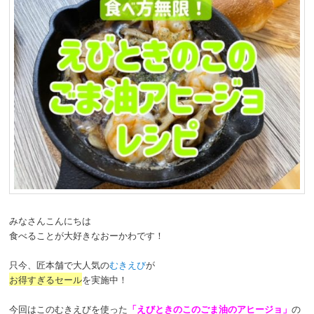
みなさんこんにちは
食べることが大好きなおーかわです！
只今、匠本舗で大人気の
むきえび
が
お得すぎるセール
を実施中！
今回はこのむきえびを使った
「えびときのこのごま油のアヒージョ」
の