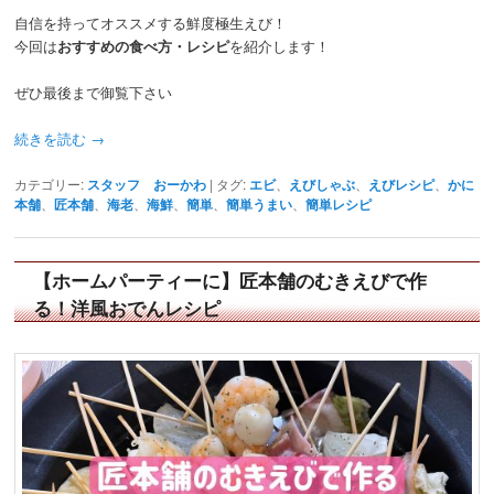
自信を持ってオススメする鮮度極生えび！
今回は
おすすめの食べ方・レシピ
を紹介します！
ぜひ最後まで御覧下さい
続きを読む
→
カテゴリー:
スタッフ おーかわ
|
タグ:
エビ
、
えびしゃぶ
、
えびレシピ
、
かに
本舗
、
匠本舗
、
海老
、
海鮮
、
簡単
、
簡単うまい
、
簡単レシピ
【ホームパーティーに】匠本舗のむきえびで作
る！洋風おでんレシピ