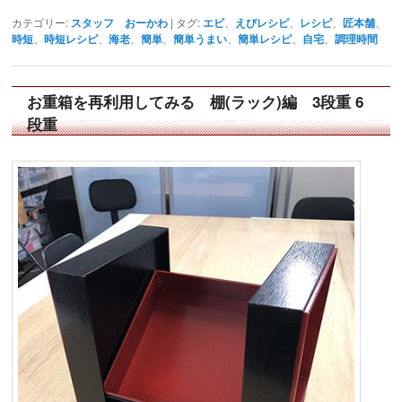
カテゴリー:
スタッフ おーかわ
|
タグ:
エビ
、
えびレシピ
、
レシピ
、
匠本舗
、
時短
、
時短レシピ
、
海老
、
簡単
、
簡単うまい
、
簡単レシピ
、
自宅
、
調理時間
お重箱を再利用してみる 棚(ラック)編 3段重 6
段重