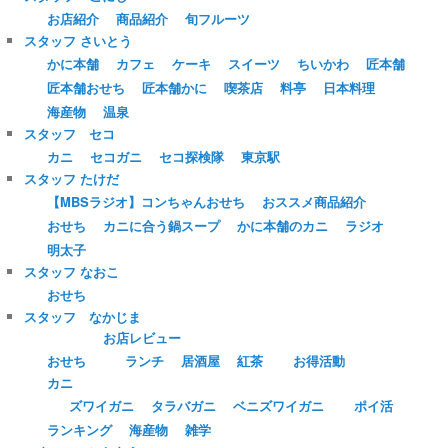
お店紹介
商品紹介
旬フルーツ
スタッフ さいとう
かに本舗
カフェ
ケーキ
スイーツ
ちいかわ
匠本舗
匠本舗おせち
匠本舗かに
喫茶店
料亭
日本料理
海産物
温泉
スタッフ セコ
カニ
セコガニ
セコ探検隊
東京駅
スタッフ たけだ
【MBSラジオ】コンちゃんおせち
おススメ商品紹介
おせち
カニに合う鍋スープ
かに本舗のカニ
ラジオ
明太子
スタッフ なおこ
おせち
スタッフ なかじま
お店レビュー
おせち
ランチ
居酒屋
紅茶
お得活動
カニ
ズワイガニ
タラバガニ
ベニズワイガニ
ポイ活
ランキング
海産物
雑学