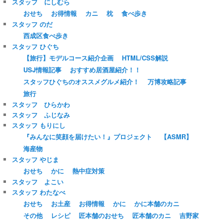
スタッフ にしむら
おせち
お得情報
カニ
枕
食べ歩き
スタッフ のだ
西成区食べ歩き
スタッフ ひぐち
【旅行】モデルコース紹介企画
HTML/CSS解説
USJ情報記事
おすすめ居酒屋紹介！！
スタッフひぐちのオススメグルメ紹介！
万博攻略記事
旅行
スタッフ ひらかわ
スタッフ ふじなみ
スタッフ もりにし
『みんなに笑顔を届けたい！』プロジェクト
【ASMR】
海産物
スタッフ やじま
おせち
かに
熱中症対策
スタッフ よこい
スタッフ わたなべ
おせち
お土産
お得情報
かに
かに本舗のカニ
その他
レシピ
匠本舗のおせち
匠本舗のカニ
吉野家