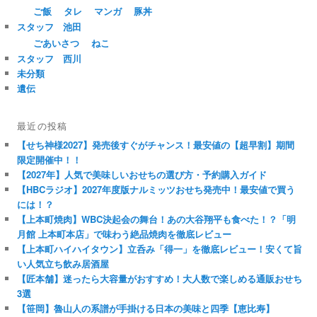
ご飯
タレ
マンガ
豚丼
スタッフ 池田
ごあいさつ
ねこ
スタッフ 西川
未分類
遺伝
最近の投稿
【せち神様2027】発売後すぐがチャンス！最安値の【超早割】期間
限定開催中！！
【2027年】人気で美味しいおせちの選び方・予約購入ガイド
【HBCラジオ】2027年度版ナルミッツおせち発売中！最安値で買う
には！？
【上本町焼肉】WBC決起会の舞台！あの大谷翔平も食べた！？「明
月館 上本町本店」で味わう絶品焼肉を徹底レビュー
【上本町ハイハイタウン】立呑み「得一」を徹底レビュー！安くて旨
い人気立ち飲み居酒屋
【匠本舗】迷ったら大容量がおすすめ！大人数で楽しめる通販おせち
3選
【笹岡】魯山人の系譜が手掛ける日本の美味と四季【恵比寿】