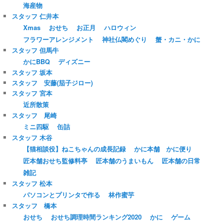
海産物
スタッフ 仁井本
Xmas
おせち
お正月
ハロウィン
フラワーアレンジメント
神社仏閣めぐり
蟹・カニ・かに
スタッフ 但馬牛
かにBBQ
ディズニー
スタッフ 坂本
スタッフ 安藤(茄子ジロー)
スタッフ 宮本
近所散策
スタッフ 尾崎
ミニ四駆
缶詰
スタッフ 木谷
【猫相談役】ねこちゃんの成長記録
かに本舗 かに便り
匠本舗おせち監修料亭
匠本舗のうまいもん
匠本舗の日常
雑記
スタッフ 松本
パソコンとプリンタで作る
林作蜜芋
スタッフ 橋本
おせち
おせち調理時間ランキング2020
かに
ゲーム