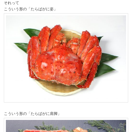
それって
動
こういう形の「たらばがに姿」
こういう形の「たらばがに肩脚」