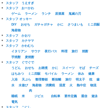
スタッフ うえすぎ
スタッフ おーかわ
ゲーム
ラーメン
ランチ
居酒屋
鬼滅の刃
スタッフ オッキー
DIY
おせち
ガチャガチャ
かに
さつまいも
ミニ四駆
海産物
スタッフ かおり
スタッフ カナヤマ
スタッフ かわむら
イタリアン
サウナ
夜行バス
料理
旅行
焼酎
芋焼酎
麦焼酎
スタッフ ぐでぐで
うどん
おせち
お雑煮
かに
スイーツ
そば
チーズ
はちみつ
ミニ四駆
モバイル
ラーメン
休み
健康
入浴
天ぷら
整理整頓
断捨離
旅行
明太子
枕
歯
水
水遊び
海産物
消費税
湿度
火
熱中症
物流
肉
睡眠
米
ジビエ
自転車
要件定義
通信
遊泳
電気
スタッフ こにし