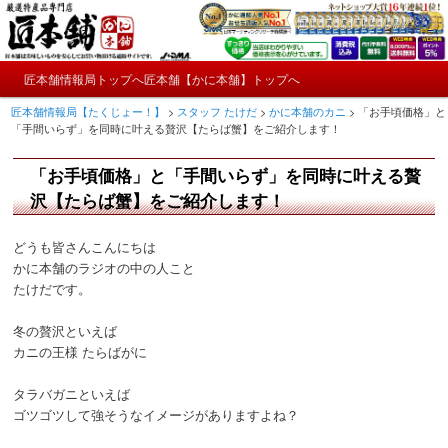
メ
かにやおせちについてのおもしろ情報や興味深い記事をお届けします。
イ
ン
メ
コ
匠本舗情報局トップへ
匠本舗【かに本舗】トップへ
匠本舗情報局【たくじょー！】
メ
イ
ン
匠本舗情報局【たくじょー！】
>
スタッフ たけだ
>
かに本舗のカニ
>
「お手頃価格」と
ン
テ
イ
「手間いらず」を同時に叶える贅沢【たらば蟹】をご紹介します！
メ
ン
ニ
ツ
ン
「お手頃価格」と「手間いらず」を同時に叶える贅
ュ
へ
ー
コ
沢【たらば蟹】をご紹介します！
移
動
ン
どうも皆さんこんにちは
かに本舗のラジオの中の人こと
テ
たけだです。
ン
冬の贅沢といえば
カニの王様 たらばがに
ツ
へ
タラバガニといえば
ゴツゴツして強そうなイメージがありますよね？
移