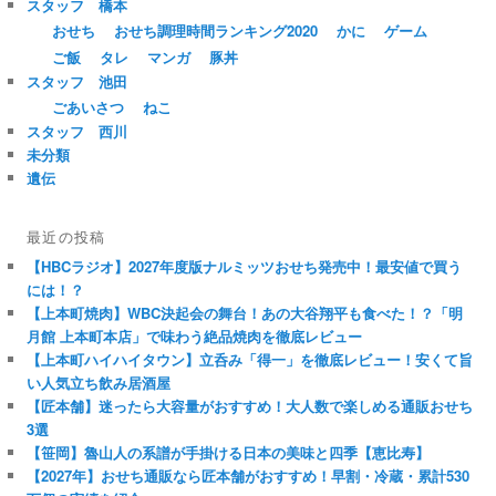
スタッフ 橋本
おせち
おせち調理時間ランキング2020
かに
ゲーム
ご飯
タレ
マンガ
豚丼
スタッフ 池田
ごあいさつ
ねこ
スタッフ 西川
未分類
遺伝
最近の投稿
【HBCラジオ】2027年度版ナルミッツおせち発売中！最安値で買う
には！？
【上本町焼肉】WBC決起会の舞台！あの大谷翔平も食べた！？「明
月館 上本町本店」で味わう絶品焼肉を徹底レビュー
【上本町ハイハイタウン】立呑み「得一」を徹底レビュー！安くて旨
い人気立ち飲み居酒屋
【匠本舗】迷ったら大容量がおすすめ！大人数で楽しめる通販おせち
3選
【笹岡】魯山人の系譜が手掛ける日本の美味と四季【恵比寿】
【2027年】おせち通販なら匠本舗がおすすめ！早割・冷蔵・累計530