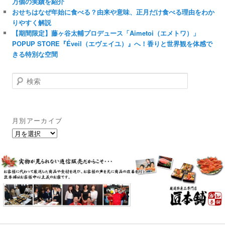
万個の実績を紹介
おせちはなぜ年始に食べる？由来や意味、正月だけ食べる理由をわか
りやすく解説
【期間限定】藤ヶ谷太輔プロデュース「Aimetoi（エメトワ）」
POPUP STORE『Éveil（エヴェイユ）』へ！香りと世界観を体感で
きる特別な空間
検
索
月別アーカイブ
月
別
ア
ー
カ
イ
ブ