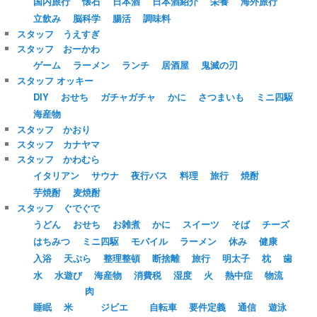
国内旅行
懐石
日本酒
日本酒紹介
栄養
海外旅行
立飲み
脳科学
腸活
調味料
スタッフ うえすぎ
スタッフ おーかわ
ゲーム
ラーメン
ランチ
居酒屋
鬼滅の刃
スタッフ オッキー
DIY
おせち
ガチャガチャ
かに
さつまいも
ミニ四駆
海産物
スタッフ かおり
スタッフ カナヤマ
スタッフ かわむら
イタリアン
サウナ
夜行バス
料理
旅行
焼酎
芋焼酎
麦焼酎
スタッフ ぐでぐで
うどん
おせち
お雑煮
かに
スイーツ
そば
チーズ
はちみつ
ミニ四駆
モバイル
ラーメン
休み
健康
入浴
天ぷら
整理整頓
断捨離
旅行
明太子
枕
歯
水
水遊び
海産物
消費税
湿度
火
熱中症
物流
肉
睡眠
米
ジビエ
自転車
要件定義
通信
遊泳