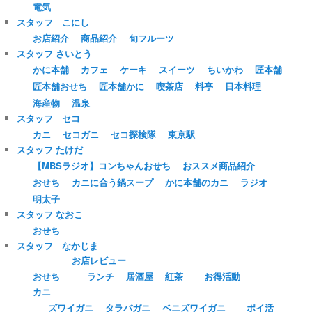
電気
スタッフ こにし
お店紹介
商品紹介
旬フルーツ
スタッフ さいとう
かに本舗
カフェ
ケーキ
スイーツ
ちいかわ
匠本舗
匠本舗おせち
匠本舗かに
喫茶店
料亭
日本料理
海産物
温泉
スタッフ セコ
カニ
セコガニ
セコ探検隊
東京駅
スタッフ たけだ
【MBSラジオ】コンちゃんおせち
おススメ商品紹介
おせち
カニに合う鍋スープ
かに本舗のカニ
ラジオ
明太子
スタッフ なおこ
おせち
スタッフ なかじま
お店レビュー
おせち
ランチ
居酒屋
紅茶
お得活動
カニ
ズワイガニ
タラバガニ
ベニズワイガニ
ポイ活