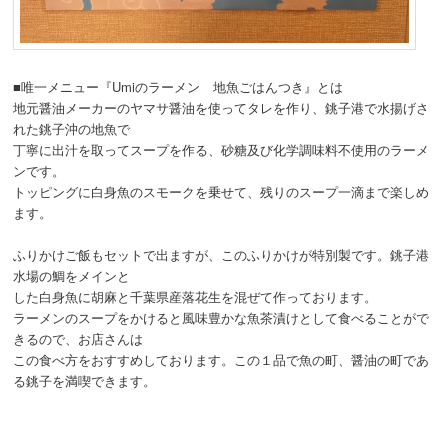
■唯一メニュー『Umiのラーメン 地魚ごはんつき』とは
地元醤油メーカーのヤマサ醤油を使ってタレを作り、銚子港で水揚げさ
れた銚子沖の地魚で
丁寧に出汁を取ってスープを作る、砂糖及び化学調味料不使用のラーメ
ンです。
トッピングに白身魚のスモークを乗せて、残りのスープ一滴まで楽しめ
ます。
ふりかけご飯もセットで出ますが、このふりかけが特別製です。銚子港
水場の鯛をメインと
した白身魚に胡麻と千葉県産落花生を混ぜて作っております。
ラーメンのスープをかけると風味豊かな魚茶漬けとして食べることがで
きるので、お店さんは
この食べ方をおすすめしております。この１品で魚の町、醤油の町であ
る銚子を満喫できます。