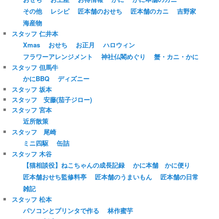
その他
レシピ
匠本舗のおせち
匠本舗のカニ
吉野家
海産物
スタッフ 仁井本
Xmas
おせち
お正月
ハロウィン
フラワーアレンジメント
神社仏閣めぐり
蟹・カニ・かに
スタッフ 但馬牛
かにBBQ
ディズニー
スタッフ 坂本
スタッフ 安藤(茄子ジロー)
スタッフ 宮本
近所散策
スタッフ 尾崎
ミニ四駆
缶詰
スタッフ 木谷
【猫相談役】ねこちゃんの成長記録
かに本舗 かに便り
匠本舗おせち監修料亭
匠本舗のうまいもん
匠本舗の日常
雑記
スタッフ 松本
パソコンとプリンタで作る
林作蜜芋