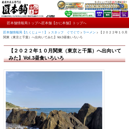
メ
かにやおせちについてのおもしろ情報や興味深い記事をお届けします。
イ
ン
メ
コ
匠本舗情報局トップへ
匠本舗【かに本舗】トップへ
匠本舗情報局【たくじょー！】
メ
イ
ン
匠本舗情報局【たくじょー！】
>
スタッフ ぐでぐで
>
ラーメン
>
【２０２２年１０月
ン
テ
イ
関東（東京と千葉）へ出向いてみた】Vol.3昼食いろいろ
メ
ン
ニ
ツ
ン
【２０２２年１０月関東（東京と千葉）へ出向いて
ュ
へ
ー
コ
みた】Vol.3昼食いろいろ
移
動
ン
テ
ン
ツ
へ
移