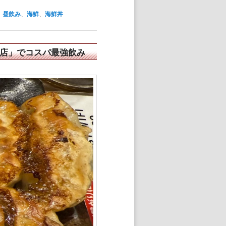
、
昼飲み
、
海鮮
、
海鮮丼
ル店」でコスパ最強飲み