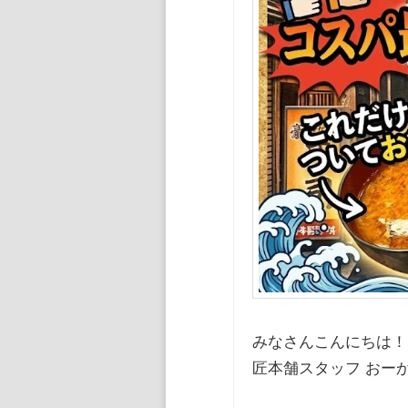
ン
ツ
ツ
へ
へ
移
移
動
動
みなさんこんにちは！
匠本舗スタッフ おーか