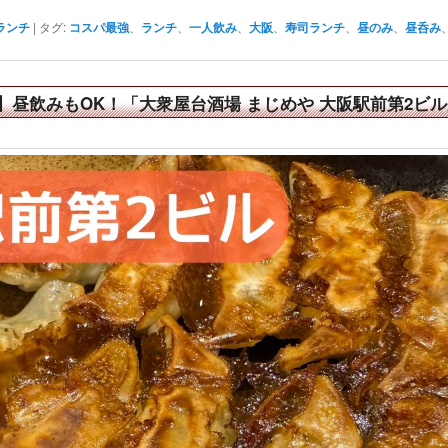
ランチ
|
タグ:
コスパ最強
、
ランチ
、
一人飲み
、
大阪
、
寿司ランチ
、
昼のみ
、
昼呑み
】昼飲みもOK！「大衆屋台酒場 まじめや 大阪駅前第2ビ