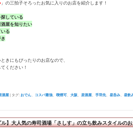
い
」の三拍子そろったお気に入りのお店を紹介します！
を探している
居酒屋を知りたい
ている
好き
いときにもぴったりのお店なので、
みてください！
居酒屋
|
タグ:
おでん
、
コスパ最強
、
喫煙可
、
大阪
、
居酒屋
、
手羽先
、
昼呑み
、
昼飲
ビル】大人気の寿司酒場「さしす」の立ち飲みスタイルのお