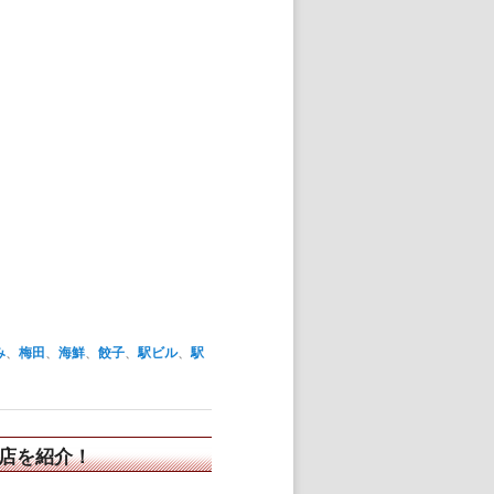
み
、
梅田
、
海鮮
、
餃子
、
駅ビル
、
駅
店を紹介！