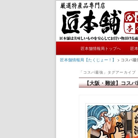
メ
サ
かにやおせちについてのおも
イ
ブ
ン
コ
匠本舗情報局
コ
ン
ン
テ
テ
ン
メ
ン
ツ
匠本舗情報局トップへ
匠
メ
サ
イ
ツ
へ
ン
匠本舗情報局【たくじょー！】
>
コスパ最
へ
移
イ
ブ
メ
移
動
「
コスパ最強
」タグアーカイブ
ニ
動
ン
コ
ュ
【大阪・難波】コスパ
ー
コ
ン
ン
テ
テ
ン