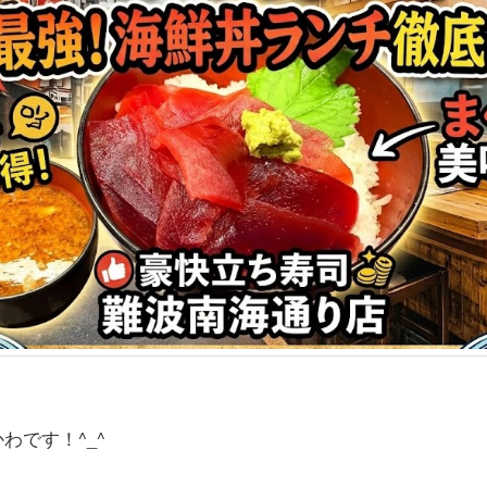
わです！^_^