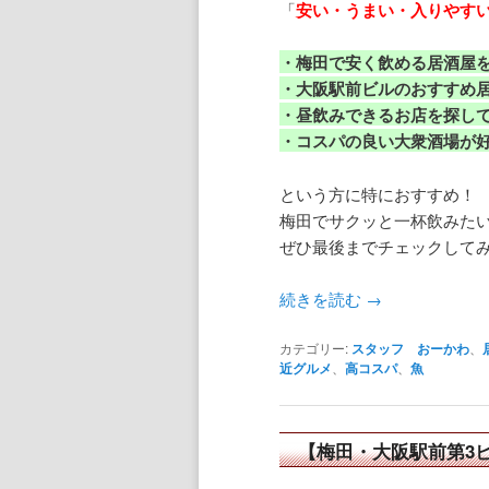
「
安い・うまい・入りやす
・梅田で安く飲める居酒屋
・大阪駅前ビルのおすすめ
・昼飲みできるお店を探し
・コスパの良い大衆酒場が
という方に特におすすめ！
梅田でサクッと一杯飲みた
ぜひ最後までチェックして
続きを読む
→
カテゴリー:
スタッフ おーかわ
、
近グルメ
、
高コスパ
、
魚
【梅田・大阪駅前第3