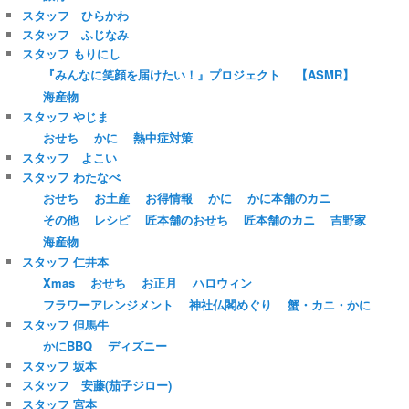
スタッフ ひらかわ
スタッフ ふじなみ
スタッフ もりにし
『みんなに笑顔を届けたい！』プロジェクト
【ASMR】
海産物
スタッフ やじま
おせち
かに
熱中症対策
スタッフ よこい
スタッフ わたなべ
おせち
お土産
お得情報
かに
かに本舗のカニ
その他
レシピ
匠本舗のおせち
匠本舗のカニ
吉野家
海産物
スタッフ 仁井本
Xmas
おせち
お正月
ハロウィン
フラワーアレンジメント
神社仏閣めぐり
蟹・カニ・かに
スタッフ 但馬牛
かにBBQ
ディズニー
スタッフ 坂本
スタッフ 安藤(茄子ジロー)
スタッフ 宮本