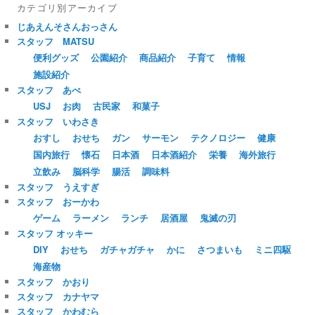
カテゴリ別アーカイブ
じあえんそさんおっさん
スタッフ MATSU
便利グッズ
公園紹介
商品紹介
子育て
情報
施設紹介
スタッフ あべ
USJ
お肉
古民家
和菓子
スタッフ いわさき
おすし
おせち
ガン
サーモン
テクノロジー
健康
国内旅行
懐石
日本酒
日本酒紹介
栄養
海外旅行
立飲み
脳科学
腸活
調味料
スタッフ うえすぎ
スタッフ おーかわ
ゲーム
ラーメン
ランチ
居酒屋
鬼滅の刃
スタッフ オッキー
DIY
おせち
ガチャガチャ
かに
さつまいも
ミニ四駆
海産物
スタッフ かおり
スタッフ カナヤマ
スタッフ かわむら