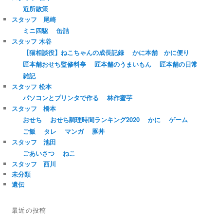
近所散策
スタッフ 尾崎
ミニ四駆
缶詰
スタッフ 木谷
【猫相談役】ねこちゃんの成長記録
かに本舗 かに便り
匠本舗おせち監修料亭
匠本舗のうまいもん
匠本舗の日常
雑記
スタッフ 松本
パソコンとプリンタで作る
林作蜜芋
スタッフ 橋本
おせち
おせち調理時間ランキング2020
かに
ゲーム
ご飯
タレ
マンガ
豚丼
スタッフ 池田
ごあいさつ
ねこ
スタッフ 西川
未分類
遺伝
最近の投稿