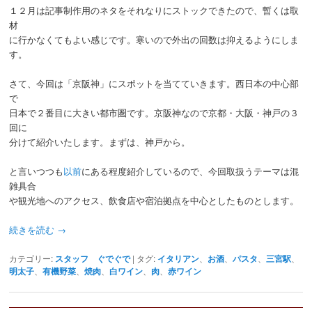
１２月は記事制作用のネタをそれなりにストックできたので、暫くは取
材
に行かなくてもよい感じです。寒いので外出の回数は抑えるようにしま
す。
さて、今回は「京阪神」にスポットを当てていきます。西日本の中心部
で
日本で２番目に大きい都市圏です。京阪神なので京都・大阪・神戸の３
回に
分けて紹介いたします。まずは、神戸から。
と言いつつも
以前
にある程度紹介しているので、今回取扱うテーマは混
雑具合
や観光地へのアクセス、飲食店や宿泊拠点を中心としたものとします。
続きを読む
→
カテゴリー:
スタッフ ぐでぐで
|
タグ:
イタリアン
、
お酒
、
パスタ
、
三宮駅
、
明太子
、
有機野菜
、
焼肉
、
白ワイン
、
肉
、
赤ワイン