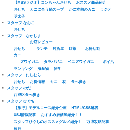
【MBSラジオ】コンちゃんおせち
おススメ商品紹介
おせち
カニに合う鍋スープ
かに本舗のカニ
ラジオ
明太子
スタッフ なおこ
おせち
スタッフ なかじま
お店レビュー
おせち
ランチ
居酒屋
紅茶
お得活動
カニ
ズワイガニ
タラバガニ
ベニズワイガニ
ポイ活
ランキング
海産物
雑学
スタッフ にしむら
おせち
お得情報
カニ
枕
食べ歩き
スタッフ のだ
西成区食べ歩き
スタッフ ひぐち
【旅行】モデルコース紹介企画
HTML/CSS解説
USJ情報記事
おすすめ居酒屋紹介！！
スタッフひぐちのオススメグルメ紹介！
万博攻略記事
旅行