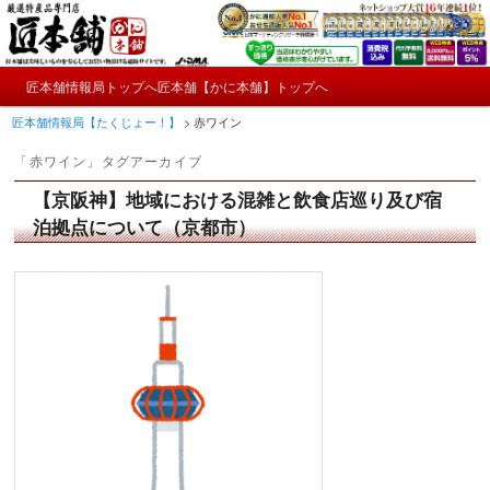
メ
サ
かにやおせちについてのおもしろ情報や興味深い記事をお届けします。
イ
ブ
ン
コ
メ
コ
ン
匠本舗情報局トップへ
匠本舗【かに本舗】トップへ
匠本舗情報局【たくじょー！】
メ
サ
イ
ン
テ
匠本舗情報局【たくじょー！】
>
赤ワイン
ン
テ
ン
イ
ブ
メ
ン
ツ
「
赤ワイン
」タグアーカイブ
ニ
ツ
へ
ン
コ
ュ
へ
移
【京阪神】地域における混雑と飲食店巡り及び宿
ー
コ
ン
移
動
泊拠点について（京都市）
動
ン
テ
テ
ン
ン
ツ
ツ
へ
へ
移
移
動