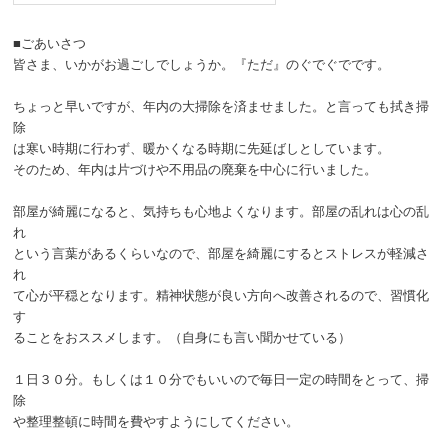
■ごあいさつ
皆さま、いかがお過ごしでしょうか。『ただ』のぐでぐでです。
ちょっと早いですが、年内の大掃除を済ませました。と言っても拭き掃
除
は寒い時期に行わず、暖かくなる時期に先延ばしとしています。
そのため、年内は片づけや不用品の廃棄を中心に行いました。
部屋が綺麗になると、気持ちも心地よくなります。部屋の乱れは心の乱
れ
という言葉があるくらいなので、部屋を綺麗にするとストレスが軽減さ
れ
て心が平穏となります。精神状態が良い方向へ改善されるので、習慣化
す
ることをおススメします。（自身にも言い聞かせている）
１日３０分。もしくは１０分でもいいので毎日一定の時間をとって、掃
除
や整理整頓に時間を費やすようにしてください。