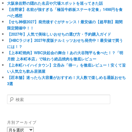
大阪泉佐野の隠れた名店や穴場スポットを巡ってきた話
【吉野家】名前が強すぎる「極旨牛鉄板ステーキ定食」1498円を食
べた感想
【せち神様2027】発売後すぐがチャンス！最安値の【超早割】期間
限定開催中！！
【2027年】人気で美味しいおせちの選び方・予約購入ガイド
【HBCラジオ】2027年度版ナルミッツおせち発売中！最安値で買う
には！？
【上本町焼肉】WBC決起会の舞台！あの大谷翔平も食べた！？「明
月館 上本町本店」で味わう絶品焼肉を徹底レビュー
【上本町ハイハイタウン】立呑み「得一」を徹底レビュー！安くて旨
い人気立ち飲み居酒屋
【匠本舗】迷ったら大容量がおすすめ！大人数で楽しめる通販おせち
3選
検
索
月別アーカイブ
月