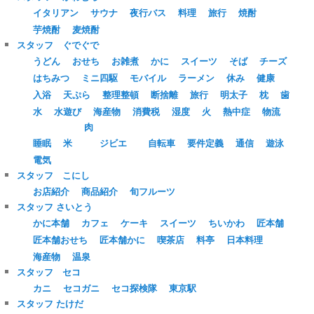
イタリアン
サウナ
夜行バス
料理
旅行
焼酎
芋焼酎
麦焼酎
スタッフ ぐでぐで
うどん
おせち
お雑煮
かに
スイーツ
そば
チーズ
はちみつ
ミニ四駆
モバイル
ラーメン
休み
健康
入浴
天ぷら
整理整頓
断捨離
旅行
明太子
枕
歯
水
水遊び
海産物
消費税
湿度
火
熱中症
物流
肉
睡眠
米
ジビエ
自転車
要件定義
通信
遊泳
電気
スタッフ こにし
お店紹介
商品紹介
旬フルーツ
スタッフ さいとう
かに本舗
カフェ
ケーキ
スイーツ
ちいかわ
匠本舗
匠本舗おせち
匠本舗かに
喫茶店
料亭
日本料理
海産物
温泉
スタッフ セコ
カニ
セコガニ
セコ探検隊
東京駅
スタッフ たけだ