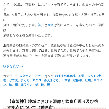
さて、今回は「京阪神」にスポットを当てていきます。西日本の中心部
で
日本で2番目に大きい都市圏です。京阪神なので京都・大阪・神戸の3回
に
分けて紹介いたします。
神戸
と
大阪
は既にスポットを当てたので、今回
は
最後となる京都を紹介いたします。
混雑具合や観光地へのアクセス、飲食店や宿泊拠点を中心としたものを
紹介します。京都に関しては良い意味でも悪い意味でも他と決定的に
違う事情があるので、それを踏まえて臨むのが良いでしょう。
続きを読む
→
カテゴリー:
スタッフ ぐでぐで
|
タグ:
おすすめ観光地
、
お酒
、
スペイン料
理
、
どて煮
、
まぐろ
、
マグロ
、
みえまぐろ
、
日本酒
、
松阪牛
、
牡蠣
、
白ワイ
ン
、
蛤
、
蛸
、
赤ワイン
、
鍋
、
鮪
、
鴨
【京阪神】地域における混雑と飲食店巡り及び宿
泊拠点について（神戸市）