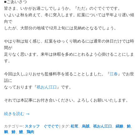
■ごあいさつ
皆さま、いかがお過ごしでしょうか。『ただ』のぐでぐでです。
いよいよ秋を終えて、冬に突入します。紅葉については平年より遅い傾
向で
したが、大部分の地域で12月上旬には見納めとなるでしょう。
やはり秋は短く感じ、紅葉をゆっくり眺めるには通常の休日だけでは時
間が
足りなく思います。来年は休暇を多めにとれるよう心掛けることにしま
す。
今回は久しぶりおせち監修料亭を巡ることとしました。『
江
春
』でお世
話に
なっております『
祇おん江口
』です。
それでは本記事にお付き合いください。よろしくお願いいたします。
続きを読む
→
カテゴリー:
スタッフ ぐでぐで
|
タグ:
松茸
、
烏賊
、
祇おん江口
、
縞鯵
、
鮪
、
鯛
、
鰆
、
鱧
、
鶏肉