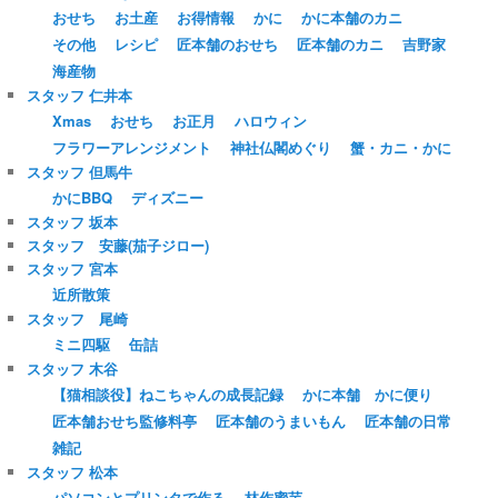
おせち
お土産
お得情報
かに
かに本舗のカニ
その他
レシピ
匠本舗のおせち
匠本舗のカニ
吉野家
海産物
スタッフ 仁井本
Xmas
おせち
お正月
ハロウィン
フラワーアレンジメント
神社仏閣めぐり
蟹・カニ・かに
スタッフ 但馬牛
かにBBQ
ディズニー
スタッフ 坂本
スタッフ 安藤(茄子ジロー)
スタッフ 宮本
近所散策
スタッフ 尾崎
ミニ四駆
缶詰
スタッフ 木谷
【猫相談役】ねこちゃんの成長記録
かに本舗 かに便り
匠本舗おせち監修料亭
匠本舗のうまいもん
匠本舗の日常
雑記
スタッフ 松本
パソコンとプリンタで作る
林作蜜芋