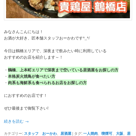
みなさんこんにちは！
お酒が大好き、匠本舗スタッフおーかわです^_^/
今日は鶴橋エリアで、深夜まで飲みたい時に利用している
おすすめのお店を紹介します～！
・
鶴橋、上本町エリアで深夜まで空いている居酒屋をお探しの方
・
本格炭火焼鳥が食べたい方
・
肉系も海鮮系も食べられるお店をお探しの方
におすすめのお店です！
ぜひ最後まで御覧下さい!
続きを読む
→
カテゴリー:
スタッフ おーかわ
、
居酒屋
|
タグ:
一人焼肉
、
喫煙可
、
大阪
、
居