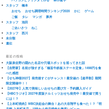
スタッフ 橋本
おせち
おせち調理時間ランキング2020
かに
ゲーム
ご飯
タレ
マンガ
豚丼
スタッフ 池田
ごあいさつ
ねこ
スタッフ 西川
未分類
遺伝
最近の投稿
大阪泉佐野の隠れた名店や穴場スポットを巡ってきた話
【吉野家】名前が強すぎる「極旨牛鉄板ステーキ定食」1498円を食
べた感想
【せち神様2027】発売後すぐがチャンス！最安値の【超早割】期間
限定開催中！！
【2027年】人気で美味しいおせちの選び方・予約購入ガイド
【HBCラジオ】2027年度版ナルミッツおせち発売中！最安値で買う
には！？
【上本町焼肉】WBC決起会の舞台！あの大谷翔平も食べた！？「明
月館 上本町本店」で味わう絶品焼肉を徹底レビュー