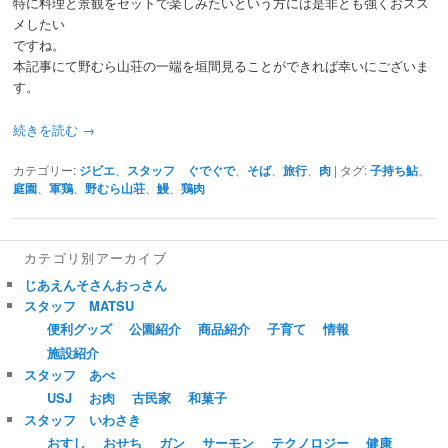
特に料理と景観をセットで楽しみたいという方には是非とも強くおスス
メしたい
ですね。
本記事にて野むら山荘の一端を垣間見ることができれば幸いにございま
す。
続きを読む
→
カテゴリー:
ジビエ
、
スタッフ ぐでぐで
、
そば
、
旅行
、
肉
|
タグ:
子持ち鮎
、
庭園
、
軍鶏
、
野むら山荘
、
鰻
、
鶏肉
カテゴリ別アーカイブ
じあえんそさんおっさん
スタッフ MATSU
便利グッズ
公園紹介
商品紹介
子育て
情報
施設紹介
スタッフ あべ
USJ
お肉
古民家
和菓子
スタッフ いわさき
おすし
おせち
ガン
サーモン
テクノロジー
健康