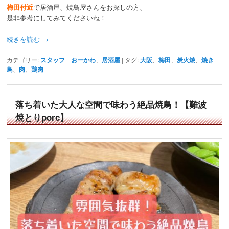
梅田付近
で居酒屋、焼鳥屋さんをお探しの方、
是非参考にしてみてくださいね！
続きを読む
→
カテゴリー:
スタッフ おーかわ
、
居酒屋
|
タグ:
大阪
、
梅田
、
炭火焼
、
焼き
鳥
、
肉
、
鶏肉
落ち着いた大人な空間で味わう絶品焼鳥！【難波
焼とりporc】