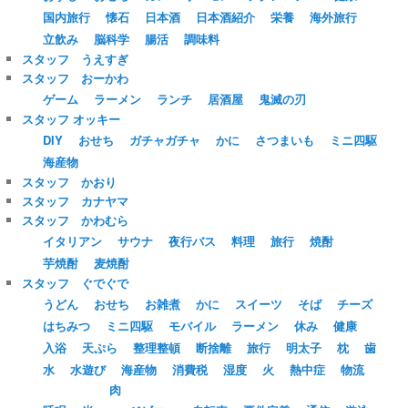
国内旅行
懐石
日本酒
日本酒紹介
栄養
海外旅行
立飲み
脳科学
腸活
調味料
スタッフ うえすぎ
スタッフ おーかわ
ゲーム
ラーメン
ランチ
居酒屋
鬼滅の刃
スタッフ オッキー
DIY
おせち
ガチャガチャ
かに
さつまいも
ミニ四駆
海産物
スタッフ かおり
スタッフ カナヤマ
スタッフ かわむら
イタリアン
サウナ
夜行バス
料理
旅行
焼酎
芋焼酎
麦焼酎
スタッフ ぐでぐで
うどん
おせち
お雑煮
かに
スイーツ
そば
チーズ
はちみつ
ミニ四駆
モバイル
ラーメン
休み
健康
入浴
天ぷら
整理整頓
断捨離
旅行
明太子
枕
歯
水
水遊び
海産物
消費税
湿度
火
熱中症
物流
肉