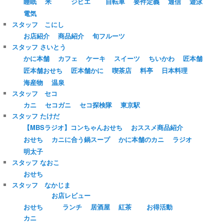
睡眠
米
ジビエ
自転車
要件定義
通信
遊泳
電気
スタッフ こにし
お店紹介
商品紹介
旬フルーツ
スタッフ さいとう
かに本舗
カフェ
ケーキ
スイーツ
ちいかわ
匠本舗
匠本舗おせち
匠本舗かに
喫茶店
料亭
日本料理
海産物
温泉
スタッフ セコ
カニ
セコガニ
セコ探検隊
東京駅
スタッフ たけだ
【MBSラジオ】コンちゃんおせち
おススメ商品紹介
おせち
カニに合う鍋スープ
かに本舗のカニ
ラジオ
明太子
スタッフ なおこ
おせち
スタッフ なかじま
お店レビュー
おせち
ランチ
居酒屋
紅茶
お得活動
カニ