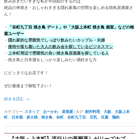
飲み歩きだいすきな私が今回紹介するのは
絶品の串焼き・おしゃれすぎる隠れ家風の空間を楽しめる焼鳥居酒屋さ
ん！
・
「谷町九丁目 焼き鳥 デート」や「大阪上本町 焼き鳥 個室」などの検
索ユーザー
・
隠れ家的な雰囲気でしっぽり飲みたいカップル・夫婦
・
接待や落ち着いた大人の飲み会を探しているビジネスマン
・
上本町周辺で雰囲気の良い焼き鳥居酒屋を探している人
・焼き鳥と日本酒をしっかり楽しみたい酒好きな方
にピッタリなお店です！
ぜひ最後まで御覧下さい！
続きを読む
→
カテゴリー:
スタッフ おーかわ
、
居酒屋
|
タグ:
創作料理
、
大阪
、
大阪上本
町
、
日本酒
、
炭火焼
、
焼き鳥
、
谷町
、
谷町九丁目
、
豆乳
、
豆腐
、
鶏肉
【大阪・上本町】流行りの蒸籠蒸しがリーズナブ