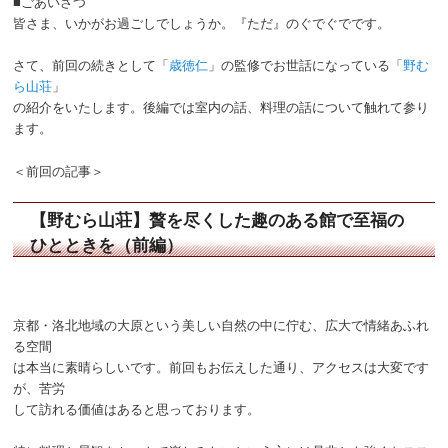
■ごあいさつ
皆さま、いかがお過ごしでしょうか。『ただ』のぐでぐでです。
さて、前回の続きとして「
歳徳仁
」の監修でお世話になっている「
野む
ら山荘
」
の紹介をいたします。後編では室内の話、料理の話について触れて参り
ます。
＜前回の記事＞
【野むら山荘】贅を尽くした趣のある館で至福の
ひとときを（前編）
京都・洛北地域の大原という美しい自然の中に佇む、広大で情緒あふれ
る空間
は本当に素晴らしいです。前回もお伝えした通り、アクセスは大変です
が、苦労
して訪れる価値はあると思っております。