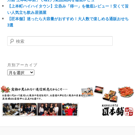
【上本町ハイハイタウン】立呑み「得一」を徹底レビュー！安くて旨
い人気立ち飲み居酒屋
【匠本舗】迷ったら大容量がおすすめ！大人数で楽しめる通販おせち
3選
検
索
月別アーカイブ
月
別
ア
ー
カ
イ
ブ