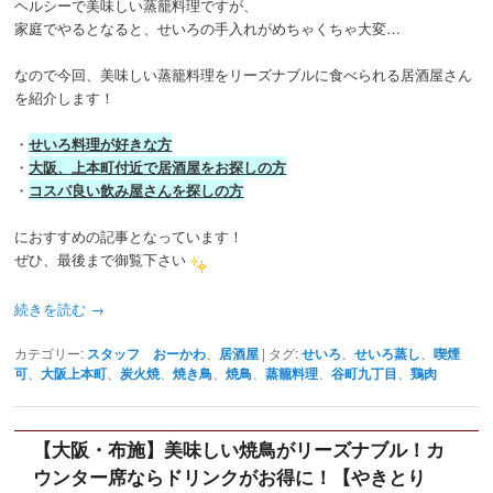
ヘルシーで美味しい蒸籠料理ですが、
家庭でやるとなると、せいろの手入れがめちゃくちゃ大変…
なので今回、美味しい蒸籠料理をリーズナブルに食べられる居酒屋さん
を紹介します！
・
せいろ料理が好きな方
・
大阪、上本町付近で居酒屋をお探しの方
・
コスパ良い飲み屋さんを探しの方
におすすめの記事となっています！
ぜひ、最後まで御覧下さい
続きを読む
→
カテゴリー:
スタッフ おーかわ
、
居酒屋
|
タグ:
せいろ
、
せいろ蒸し
、
喫煙
可
、
大阪上本町
、
炭火焼
、
焼き鳥
、
焼鳥
、
蒸籠料理
、
谷町九丁目
、
鶏肉
【大阪・布施】美味しい焼鳥がリーズナブル！カ
ウンター席ならドリンクがお得に！【やきとり