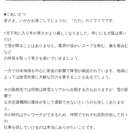
■ごあいさつ
皆さま、いかがお過ごしでしょうか。『ただ』のぐでぐでです。
1月下旬に入り冬の寒さがより厳しくなりました。幸いにも大阪は寒い
だけ
で雪が降ることはありません。暖房や温かいスープを飲む、服を着込む
など
の対策を取って寒さを凌いでいきましょう。
一方で日本海側を中心に寒波の影響で降雪が確認されています。地域に
よっては除雪作業に大幅な労力を要することもあるでしょう。
今の勤務先では同僚は降雪エリアから出勤する方もおりますが、雪の影
響で
公共交通機関の運休が生じて通勤できないというのも珍しくありませ
ん。
今の時代はテレワークができるため、仲間でそれぞれ役割分担して日々
の
仕事を回していけるのは本当にありがたいことです。