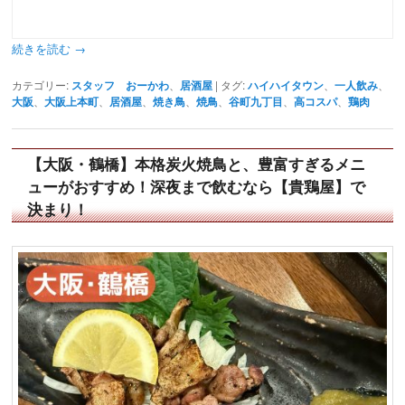
続きを読む
→
カテゴリー:
スタッフ おーかわ
、
居酒屋
|
タグ:
ハイハイタウン
、
一人飲み
、
大阪
、
大阪上本町
、
居酒屋
、
焼き鳥
、
焼鳥
、
谷町九丁目
、
高コスパ
、
鶏肉
【大阪・鶴橋】本格炭火焼鳥と、豊富すぎるメニ
ューがおすすめ！深夜まで飲むなら【貴鶏屋】で
決まり！