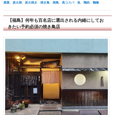
酒屋
、
炭火焼
、
炭火焼き
、
焼き鳥
、
焼鳥
、
高コスパ
、
魚
、
鶏肉
、
鶴橋
【福島】何年も百名店に選出される内緒にしてお
きたい予約必須の焼き鳥店