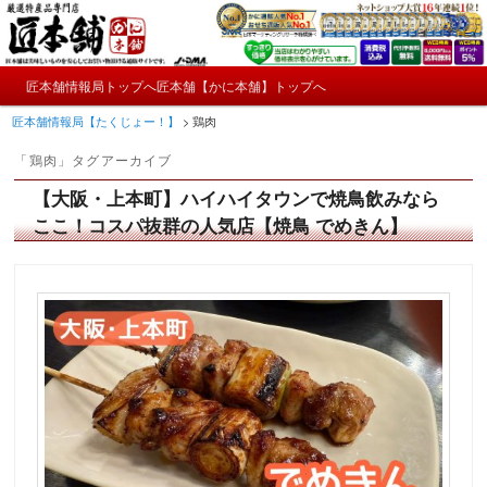
メ
サ
かにやおせちについてのおもしろ情報や興味深い記事をお届けします。
イ
ブ
ン
コ
メ
コ
ン
匠本舗情報局トップへ
匠本舗【かに本舗】トップへ
匠本舗情報局【たくじょー！】
メ
サ
イ
ン
テ
匠本舗情報局【たくじょー！】
>
鶏肉
ン
テ
ン
イ
ブ
メ
ン
ツ
「
鶏肉
」タグアーカイブ
ニ
ツ
へ
ン
コ
ュ
へ
移
【大阪・上本町】ハイハイタウンで焼鳥飲みなら
ー
コ
ン
移
動
ここ！コスパ抜群の人気店【焼鳥 でめきん】
動
ン
テ
テ
ン
ン
ツ
ツ
へ
へ
移
移
動