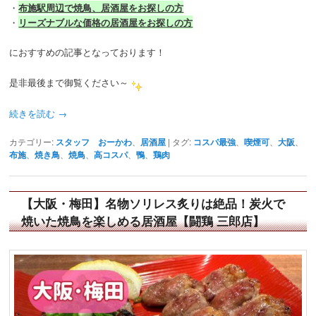
・
布施駅周辺で焼鳥、居酒屋をお探しの方
・
リーズナブルな価格の居酒屋をお探しの方
におすすめの記事となっております！
是非最後まで御覧ください～
続きを読む
→
カテゴリー:
スタッフ おーかわ
、
居酒屋
|
タグ:
コスパ最強
、
喫煙可
、
大阪
、
布施
、
焼き鳥
、
焼鳥
、
高コスパ
、
鴨
、
鶏肉
【大阪・梅田】名物ソリレス炙りは絶品！炭火で
焼いた焼鳥を楽しめる居酒屋【闘鶏 三郎店】