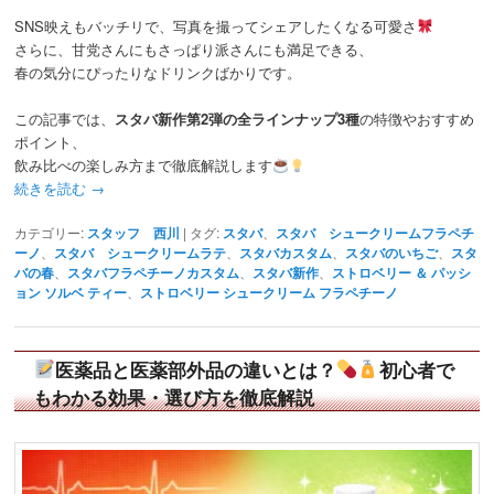
SNS映えもバッチリで、写真を撮ってシェアしたくなる可愛さ
さらに、甘党さんにもさっぱり派さんにも満足できる、
春の気分にぴったりなドリンクばかりです。
この記事では、
スタバ新作第2弾の全ラインナップ3種
の特徴やおすすめ
ポイント、
飲み比べの楽しみ方まで徹底解説します
続きを読む
→
カテゴリー:
スタッフ 西川
|
タグ:
スタバ
、
スタバ シュークリームフラペチ
ーノ
、
スタバ シュークリームラテ
、
スタバカスタム
、
スタバのいちご
、
スタ
バの春
、
スタバフラペチーノカスタム
、
スタバ新作
、
ストロベリー ＆ パッシ
ョン ソルベ ティー
、
ストロベリー シュークリーム フラペチーノ
医薬品と医薬部外品の違いとは？
初心者で
もわかる効果・選び方を徹底解説