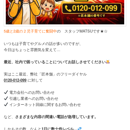
動
5歳と2歳の２児子育てに奮闘中
の スタッフMATSUです★☆
いつもは子育てやグルメの話が多いのですが、
今日はちょっと雰囲気を変えて…
最近、社内で困っていることについてお話しさせてください
実はここ最近、弊社「匠本舗」のフリーダイヤル
0120-012-099
に対して
電力会社へのお問い合わせ
引越し業者へのお問い合わせ
インターネット回線に関するお問い合わせ
など、
さまざまな内容の間違い電話が急増しています。
しかもその数、なんと
1日に数十件レベル…