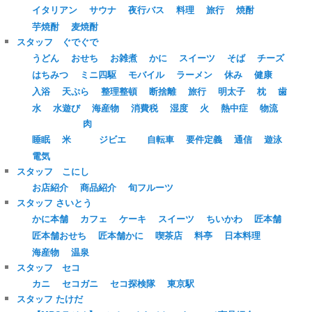
イタリアン
サウナ
夜行バス
料理
旅行
焼酎
芋焼酎
麦焼酎
スタッフ ぐでぐで
うどん
おせち
お雑煮
かに
スイーツ
そば
チーズ
はちみつ
ミニ四駆
モバイル
ラーメン
休み
健康
入浴
天ぷら
整理整頓
断捨離
旅行
明太子
枕
歯
水
水遊び
海産物
消費税
湿度
火
熱中症
物流
肉
睡眠
米
ジビエ
自転車
要件定義
通信
遊泳
電気
スタッフ こにし
お店紹介
商品紹介
旬フルーツ
スタッフ さいとう
かに本舗
カフェ
ケーキ
スイーツ
ちいかわ
匠本舗
匠本舗おせち
匠本舗かに
喫茶店
料亭
日本料理
海産物
温泉
スタッフ セコ
カニ
セコガニ
セコ探検隊
東京駅
スタッフ たけだ