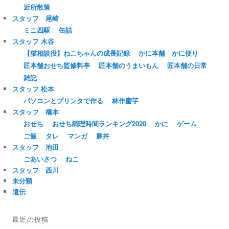
近所散策
スタッフ 尾崎
ミニ四駆
缶詰
スタッフ 木谷
【猫相談役】ねこちゃんの成長記録
かに本舗 かに便り
匠本舗おせち監修料亭
匠本舗のうまいもん
匠本舗の日常
雑記
スタッフ 松本
パソコンとプリンタで作る
林作蜜芋
スタッフ 橋本
おせち
おせち調理時間ランキング2020
かに
ゲーム
ご飯
タレ
マンガ
豚丼
スタッフ 池田
ごあいさつ
ねこ
スタッフ 西川
未分類
遺伝
最近の投稿