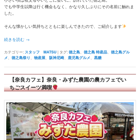
でも中学生以降は行く機会もなく、かなり久しぶりにその名前に触れま
した。
そんな懐かしい気持ちとともに楽しんできたので、ご紹介します
続きを読む
→
カテゴリー:
スタッフ MATSU
|
タグ:
徳之島
、
徳之島 特産品
、
徳之島グル
メ
、
徳之島祭り
、
物産展
、
阪神尼崎
、
鹿児島グルメ
、
黒糖
【奈良カフェ】奈良・みずた農園の農カフェでい
ちごスイーツ満喫