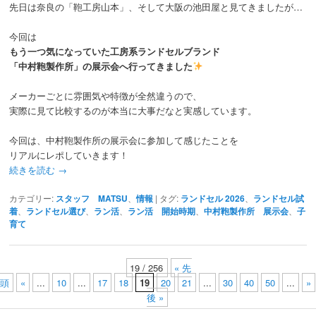
先日は奈良の「鞄工房山本」、そして大阪の池田屋と見てきましたが…
今回は
もう一つ気になっていた工房系ランドセルブランド
「
中村鞄製作所
」の展示会へ行ってきました
メーカーごとに雰囲気や特徴が全然違うので、
実際に見て比較するのが本当に大事だなと実感しています。
今回は、
中村鞄製作所
の展示会に参加して感じたことを
リアルにレポしていきます！
続きを読む
→
カテゴリー:
スタッフ MATSU
、
情報
|
タグ:
ランドセル 2026
、
ランドセル試
着
、
ランドセル選び
、
ラン活
、
ラン活 開始時期
、
中村鞄製作所 展示会
、
子
育て
19 / 256
« 先
頭
«
...
10
...
17
18
19
20
21
...
30
40
50
...
»
後 »