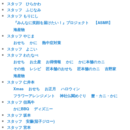
スタッフ ひらかわ
スタッフ ふじなみ
スタッフ もりにし
『みんなに笑顔を届けたい！』プロジェクト
【ASMR】
海産物
スタッフ やじま
おせち
かに
熱中症対策
スタッフ よこい
スタッフ わたなべ
おせち
お土産
お得情報
かに
かに本舗のカニ
その他
レシピ
匠本舗のおせち
匠本舗のカニ
吉野家
海産物
スタッフ 仁井本
Xmas
おせち
お正月
ハロウィン
フラワーアレンジメント
神社仏閣めぐり
蟹・カニ・かに
スタッフ 但馬牛
かにBBQ
ディズニー
スタッフ 坂本
スタッフ 安藤(茄子ジロー)
スタッフ 宮本