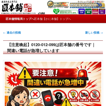
メ
サ
かにやおせちについてのおもしろ情報や興味深い記事をお届けします。
イ
ブ
ン
コ
メ
コ
ン
匠本舗情報局トップへ
匠本舗【かに本舗】トップへ
匠本舗情報局【たくじょー！】
メ
サ
イ
ン
テ
ン
テ
ン
イ
ブ
メ
投
ン
ツ
←
過去の投稿
新しい投稿
→
ニ
稿
ツ
へ
ン
コ
ュ
ナ
へ
移
【注意喚起】0120-012-099は匠本舗の番号です｜
ー
コ
ン
ビ
移
動
間違い電話が急増しています
ゲ
動
ン
テ
ー
シ
テ
ン
ョ
ン
ン
ツ
ツ
へ
へ
移
移
動