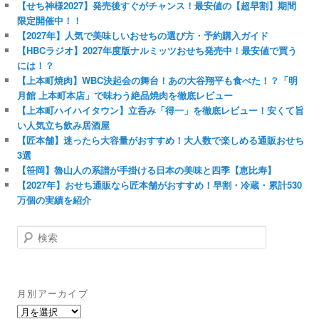
【せち神様2027】発売後すぐがチャンス！最安値の【超早割】期間
限定開催中！！
【2027年】人気で美味しいおせちの選び方・予約購入ガイド
【HBCラジオ】2027年度版ナルミッツおせち発売中！最安値で買う
には！？
【上本町焼肉】WBC決起会の舞台！あの大谷翔平も食べた！？「明
月館 上本町本店」で味わう絶品焼肉を徹底レビュー
【上本町ハイハイタウン】立呑み「得一」を徹底レビュー！安くて旨
い人気立ち飲み居酒屋
【匠本舗】迷ったら大容量がおすすめ！大人数で楽しめる通販おせち
3選
【笹岡】魯山人の系譜が手掛ける日本の美味と四季【恵比寿】
【2027年】おせち通販なら匠本舗がおすすめ！早割・冷蔵・累計530
万個の実績を紹介
検
索
月別アーカイブ
月