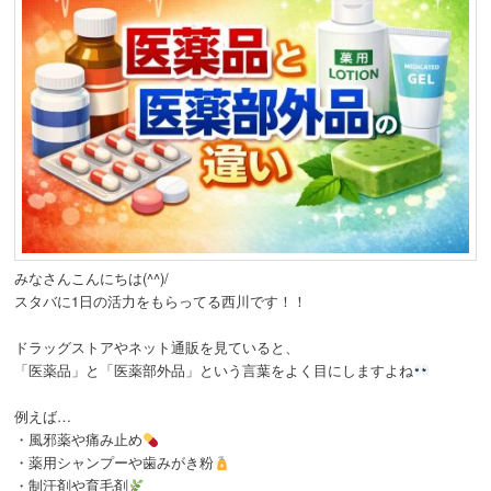
みなさんこんにちは(^^)/
スタバに1日の活力をもらってる西川です！！
ドラッグストアやネット通販を見ていると、
「医薬品」と「医薬部外品」という言葉をよく目にしますよね
例えば…
・風邪薬や痛み止め
・薬用シャンプーや歯みがき粉
・制汗剤や育毛剤