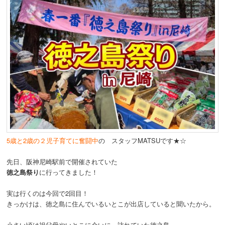
5歳と2歳の２児子育てに奮闘中
の スタッフMATSUです★☆
先日、阪神尼崎駅前で開催されていた
徳之島祭り
に行ってきました！
実は行くのは今回で2回目！
きっかけは、徳之島に住んでいるいとこが出店していると聞いたから。
小さい頃は祖父母やいとこに会いに、訪れていた徳之島。