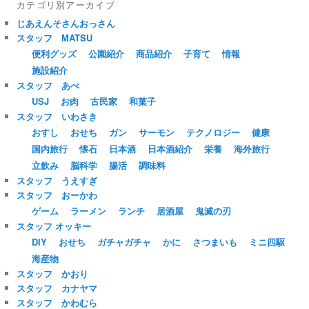
カテゴリ別アーカイブ
じあえんそさんおっさん
スタッフ MATSU
便利グッズ
公園紹介
商品紹介
子育て
情報
施設紹介
スタッフ あべ
USJ
お肉
古民家
和菓子
スタッフ いわさき
おすし
おせち
ガン
サーモン
テクノロジー
健康
国内旅行
懐石
日本酒
日本酒紹介
栄養
海外旅行
立飲み
脳科学
腸活
調味料
スタッフ うえすぎ
スタッフ おーかわ
ゲーム
ラーメン
ランチ
居酒屋
鬼滅の刃
スタッフ オッキー
DIY
おせち
ガチャガチャ
かに
さつまいも
ミニ四駆
海産物
スタッフ かおり
スタッフ カナヤマ
スタッフ かわむら