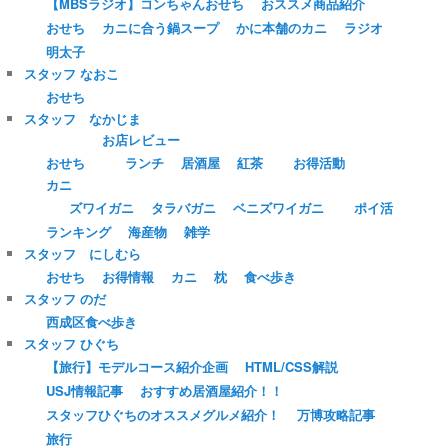
【MBSラジオ】コンちゃんおせち
おススメ商品紹介
おせち
カニに合う鍋スープ
かに本舗のカニ
ラジオ
明太子
スタッフ なおこ
おせち
スタッフ なかじま
お店レビュー
おせち
ランチ
居酒屋
紅茶
お得活動
カニ
ズワイガニ
タラバガニ
ベニズワイガニ
ポイ活
ランキング
海産物
雑学
スタッフ にしむら
おせち
お得情報
カニ
枕
食べ歩き
スタッフ のだ
西成区食べ歩き
スタッフ ひぐち
【旅行】モデルコース紹介企画
HTML/CSS解説
USJ情報記事
おすすめ居酒屋紹介！！
スタッフひぐちのオススメグルメ紹介！
万博攻略記事
旅行