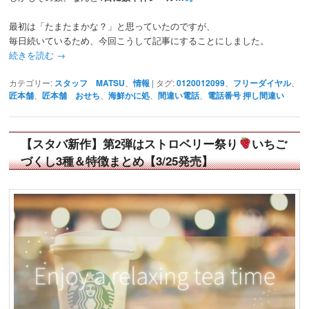
最初は「たまたまかな？」と思っていたのですが、
毎日続いているため、今回こうして記事にすることにしました。
続きを読む
→
カテゴリー:
スタッフ MATSU
、
情報
|
タグ:
0120012099
、
フリーダイヤル
、
匠本舗
、
匠本舗 おせち
、
海鮮かに処
、
間違い電話
、
電話番号 押し間違い
【スタバ新作】第2弾はストロベリー祭り
いちご
づくし3種＆特徴まとめ【3/25発売】