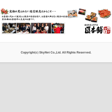
別
ア
ー
カ
イ
ブ
Copyright(c) SkyNet Co.,Ltd. All Rights Reserved.