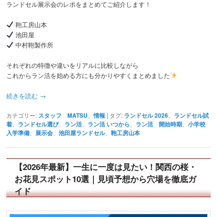
ランドセル展示会のレポをまとめてご紹介します！
鞄工房山本
池田屋
中村鞄製作所
それぞれの特徴や違いをリアルに比較しながら
これからラン活を始める方にも分かりやすくまとめました
続きを読む
→
カテゴリー:
スタッフ MATSU
、
情報
|
タグ:
ランドセル 2026
、
ランドセル試
着
、
ランドセル選び
、
ラン活
、
ラン活 いつから
、
ラン活 開始時期
、
小学校
入学準備
、
展示会
、
池田屋ランドセル
、
鞄工房山本
【2026年最新】一生に一度は見たい！関西の桜・
お花見スポット10選｜見頃予想から穴場を徹底ガ
イド