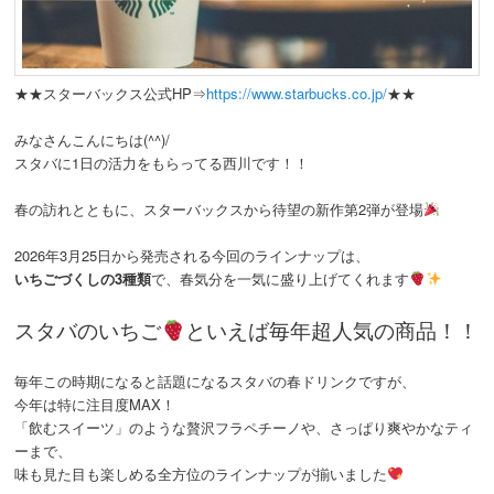
★★スターバックス公式HP⇒
https://www.starbucks.co.jp/
★★
みなさんこんにちは(^^)/
スタバに1日の活力をもらってる西川です！！
春の訪れとともに、スターバックスから待望の新作第2弾が登場
2026年3月25日から発売される今回のラインナップは、
いちごづくしの3種類
で、春気分を一気に盛り上げてくれます
スタバのいちご
といえば毎年超人気の商品！！
毎年この時期になると話題になるスタバの春ドリンクですが、
今年は特に注目度MAX！
「飲むスイーツ」のような贅沢フラペチーノや、さっぱり爽やかなティ
ーまで、
味も見た目も楽しめる全方位のラインナップが揃いました