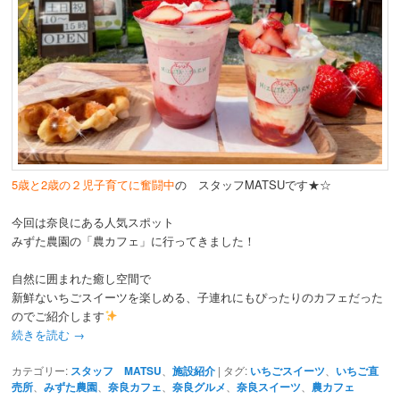
5歳と2歳の２児子育てに奮闘中
の スタッフMATSUです★☆
今回は奈良にある人気スポット
みずた農園の「農カフェ」に行ってきました！
自然に囲まれた癒し空間で
新鮮ないちごスイーツを楽しめる、子連れにもぴったりのカフェだった
のでご紹介します
続きを読む
→
カテゴリー:
スタッフ MATSU
、
施設紹介
|
タグ:
いちごスイーツ
、
いちご直
売所
、
みずた農園
、
奈良カフェ
、
奈良グルメ
、
奈良スイーツ
、
農カフェ