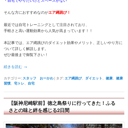
・自宅でやりたいけどスペースがない
そんな方におすすめなのが
エア縄跳び！
最近では自宅トレーニングとして注目されており、
手軽さと高い運動効果から人気が高まっています！！
本記事では、エア縄跳びのダイエット効果やメリット、正しいやり方に
ついて詳しく解説します。
ぜひ最後まで御覧下さい！
続きを読む
→
カテゴリー:
スタッフ おーかわ
|
タグ:
エア縄跳び
、
ダイエット
、
健康
、
健康
習慣
、
宅トレ
、
自宅
【阪神尼崎駅前】徳之島祭りに行ってきた！ふる
さとの味と絆を感じる2日間