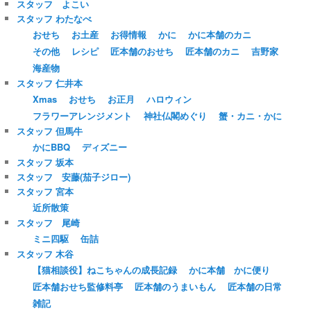
スタッフ よこい
スタッフ わたなべ
おせち
お土産
お得情報
かに
かに本舗のカニ
その他
レシピ
匠本舗のおせち
匠本舗のカニ
吉野家
海産物
スタッフ 仁井本
Xmas
おせち
お正月
ハロウィン
フラワーアレンジメント
神社仏閣めぐり
蟹・カニ・かに
スタッフ 但馬牛
かにBBQ
ディズニー
スタッフ 坂本
スタッフ 安藤(茄子ジロー)
スタッフ 宮本
近所散策
スタッフ 尾崎
ミニ四駆
缶詰
スタッフ 木谷
【猫相談役】ねこちゃんの成長記録
かに本舗 かに便り
匠本舗おせち監修料亭
匠本舗のうまいもん
匠本舗の日常
雑記