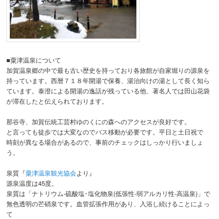
■粟津温泉について
加賀温泉郷の中で最も古い歴史を持っており各旅館が自家堀りの源泉を
持っています。西暦７１８年開湯で保養、湯治向けの湯として長く知ら
ています。泰澄による開湯の逸話が残っている他、著名人では田山花袋
が滞在したと伝えられております。
那谷寺、加賀伝統工芸村ゆのくにの森へのアクセスが良好です。
と言っても徒歩では大変なのでバス移動が必要です。平日と土日祝で
時刻が異なる場合があるので、事前のチェックはしっかり行いましょ
う。
泉質『
粟津温泉観光協会
より』
源泉温度は45度。
泉質は「ナトリウム-硫酸塩･塩化物泉(低張性-弱アルカリ性-高温泉)」で
無色透明の芒硝泉です。血管拡張作用があり、入浴し続けることによっ
て