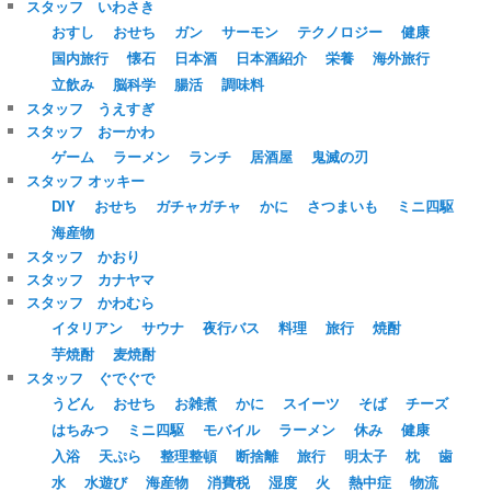
スタッフ いわさき
おすし
おせち
ガン
サーモン
テクノロジー
健康
国内旅行
懐石
日本酒
日本酒紹介
栄養
海外旅行
立飲み
脳科学
腸活
調味料
スタッフ うえすぎ
スタッフ おーかわ
ゲーム
ラーメン
ランチ
居酒屋
鬼滅の刃
スタッフ オッキー
DIY
おせち
ガチャガチャ
かに
さつまいも
ミニ四駆
海産物
スタッフ かおり
スタッフ カナヤマ
スタッフ かわむら
イタリアン
サウナ
夜行バス
料理
旅行
焼酎
芋焼酎
麦焼酎
スタッフ ぐでぐで
うどん
おせち
お雑煮
かに
スイーツ
そば
チーズ
はちみつ
ミニ四駆
モバイル
ラーメン
休み
健康
入浴
天ぷら
整理整頓
断捨離
旅行
明太子
枕
歯
水
水遊び
海産物
消費税
湿度
火
熱中症
物流