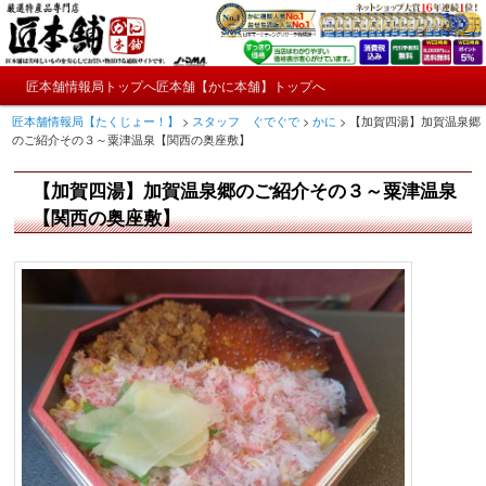
メ
かにやおせちについてのおもしろ情報や興味深い記事をお届けします。
イ
ン
メ
コ
匠本舗情報局トップへ
匠本舗【かに本舗】トップへ
匠本舗情報局【たくじょー！】
メ
イ
ン
匠本舗情報局【たくじょー！】
>
スタッフ ぐでぐで
>
かに
>
【加賀四湯】加賀温泉郷
ン
テ
イ
のご紹介その３～粟津温泉【関西の奥座敷】
メ
ン
ニ
ツ
ン
【加賀四湯】加賀温泉郷のご紹介その３～粟津温泉
ュ
へ
ー
コ
【関西の奥座敷】
移
動
ン
テ
ン
ツ
へ
移