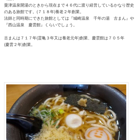
粟津温泉開湯のときから現在まで４６代に渡り経営しているかなり歴史
のある旅館です。(７１８年)養老２年創業。
法師と同時期にできた旅館としては『城崎温泉 千年の湯 古まん』や
『西山温泉 慶雲館』くらいでしょう。
古まんは７１７年(霊亀３年又は養老元年)創業、慶雲館は７０５年
(慶雲２年)創業。