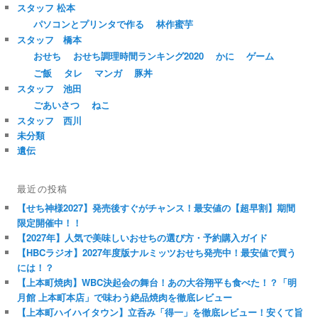
スタッフ 松本
パソコンとプリンタで作る
林作蜜芋
スタッフ 橋本
おせち
おせち調理時間ランキング2020
かに
ゲーム
ご飯
タレ
マンガ
豚丼
スタッフ 池田
ごあいさつ
ねこ
スタッフ 西川
未分類
遺伝
最近の投稿
【せち神様2027】発売後すぐがチャンス！最安値の【超早割】期間
限定開催中！！
【2027年】人気で美味しいおせちの選び方・予約購入ガイド
【HBCラジオ】2027年度版ナルミッツおせち発売中！最安値で買う
には！？
【上本町焼肉】WBC決起会の舞台！あの大谷翔平も食べた！？「明
月館 上本町本店」で味わう絶品焼肉を徹底レビュー
【上本町ハイハイタウン】立呑み「得一」を徹底レビュー！安くて旨