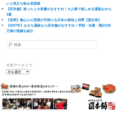
い人気立ち飲み居酒屋
【匠本舗】迷ったら大容量がおすすめ！大人数で楽しめる通販おせち
3選
【笹岡】魯山人の系譜が手掛ける日本の美味と四季【恵比寿】
【2027年】おせち通販なら匠本舗がおすすめ！早割・冷蔵・累計530
万個の実績を紹介
検
索
月別アーカイブ
月
別
ア
ー
カ
イ
ブ