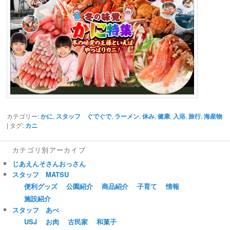
カテゴリー:
かに
,
スタッフ ぐでぐで
,
ラーメン
,
休み
,
健康
,
入浴
,
旅行
,
海産物
| タグ:
カニ
カテゴリ別アーカイブ
じあえんそさんおっさん
スタッフ MATSU
便利グッズ
公園紹介
商品紹介
子育て
情報
施設紹介
スタッフ あべ
USJ
お肉
古民家
和菓子