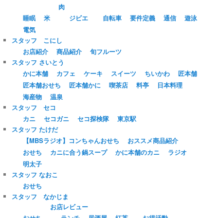
肉
睡眠
米
ジビエ
自転車
要件定義
通信
遊泳
電気
スタッフ こにし
お店紹介
商品紹介
旬フルーツ
スタッフ さいとう
かに本舗
カフェ
ケーキ
スイーツ
ちいかわ
匠本舗
匠本舗おせち
匠本舗かに
喫茶店
料亭
日本料理
海産物
温泉
スタッフ セコ
カニ
セコガニ
セコ探検隊
東京駅
スタッフ たけだ
【MBSラジオ】コンちゃんおせち
おススメ商品紹介
おせち
カニに合う鍋スープ
かに本舗のカニ
ラジオ
明太子
スタッフ なおこ
おせち
スタッフ なかじま
お店レビュー
おせち
ランチ
居酒屋
紅茶
お得活動