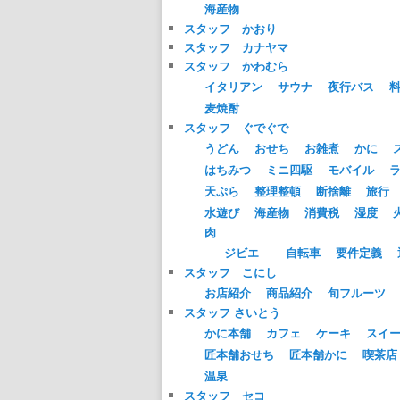
海産物
スタッフ かおり
スタッフ カナヤマ
スタッフ かわむら
イタリアン
サウナ
夜行バス
麦焼酎
スタッフ ぐでぐで
うどん
おせち
お雑煮
かに
はちみつ
ミニ四駆
モバイル
天ぷら
整理整頓
断捨離
旅行
水遊び
海産物
消費税
湿度
肉
ジビエ
自転車
要件定義
スタッフ こにし
お店紹介
商品紹介
旬フルーツ
スタッフ さいとう
かに本舗
カフェ
ケーキ
スイ
匠本舗おせち
匠本舗かに
喫茶店
温泉
スタッフ セコ