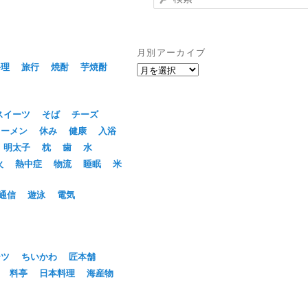
索
月別アーカイブ
料理
旅行
焼酎
芋焼酎
月
別
ア
ー
スイーツ
そば
チーズ
カ
ラーメン
休み
健康
入浴
イ
明太子
枕
歯
水
ブ
火
熱中症
物流
睡眠
米
通信
遊泳
電気
ーツ
ちいかわ
匠本舗
料亭
日本料理
海産物