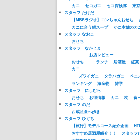
カニ
セコガニ
セコ探検隊
東
スタッフ たけだ
【MBSラジオ】コンちゃんおせち
カニに合う鍋スープ
かに本舗のカ
スタッフ なおこ
おせち
スタッフ なかじま
お店レビュー
おせち
ランチ
居酒屋
紅茶
カニ
ズワイガニ
タラバガニ
ベニ
ランキング
海産物
雑学
スタッフ にしむら
おせち
お得情報
カニ
枕
食
スタッフ のだ
西成区食べ歩き
スタッフ ひぐち
【旅行】モデルコース紹介企画
HT
おすすめ居酒屋紹介！！
スタッフ