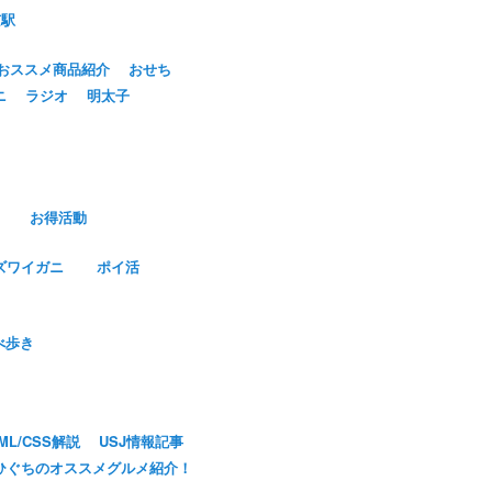
京駅
おススメ商品紹介
おせち
ニ
ラジオ
明太子
お得活動
ズワイガニ
ポイ活
べ歩き
ML/CSS解説
USJ情報記事
ひぐちのオススメグルメ紹介！