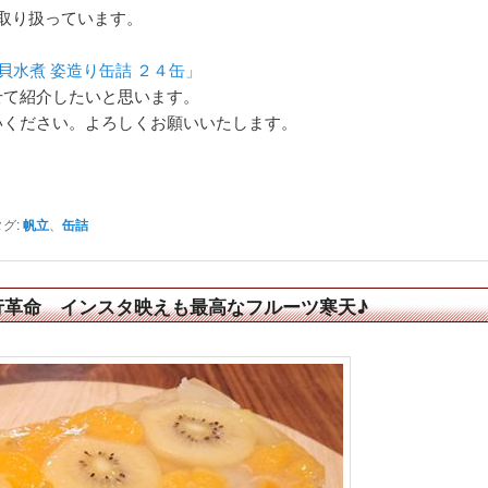
取り扱っています。
立貝水煮 姿造り缶詰 ２４缶」
せて紹介したいと思います。
いください。よろしくお願いいたします。
タグ:
帆立
、
缶詰
行革命 インスタ映えも最高なフルーツ寒天♪