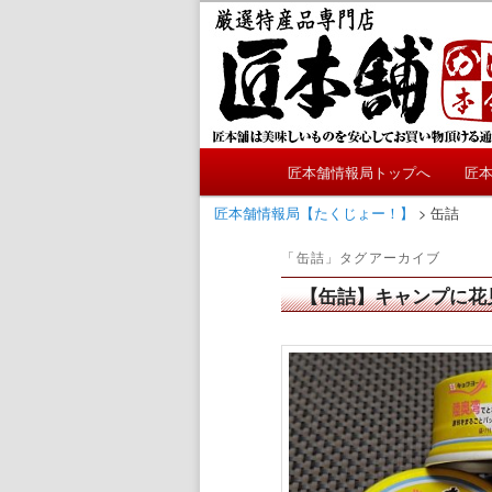
メ
サ
かにやおせちについてのおも
イ
ブ
ン
コ
匠本舗情報局
コ
ン
ン
テ
テ
ン
メ
ン
ツ
匠本舗情報局トップへ
匠
メ
サ
イ
ツ
へ
ン
匠本舗情報局【たくじょー！】
>
缶詰
へ
移
イ
ブ
メ
移
動
「
缶詰
」タグアーカイブ
ニ
動
ン
コ
ュ
【缶詰】キャンプに花
ー
コ
ン
ン
テ
テ
ン