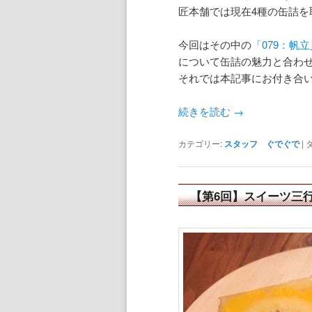
匠本舗では現在4種の缶詰を
今回はその中の
「079：帆
について缶詰の魅力と合わ
それでは本記事にお付き合
続きを読む
→
カテゴリー:
スタッフ ぐでぐで
|
【第6回】スイーツ三