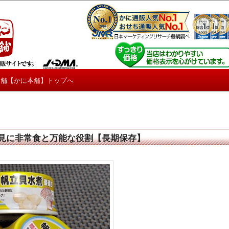
しろ情報や興味深い記事をお届けします。
【たくじょー！】
本舗【かに本舗】トップへ
見に非常食と万能な役割【長期保存】