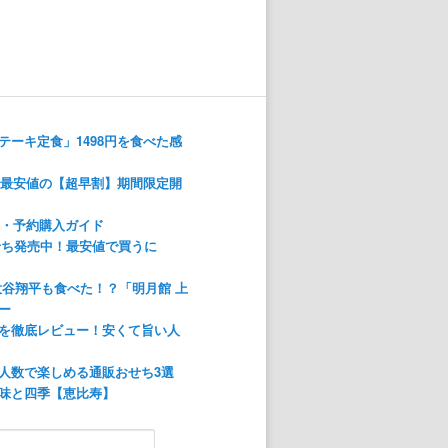
ーキ定食」1498円を食べた感
！最安値の【超早割】期間限定開
方・予約購入ガイド
おせち発売中！最安値で買うに
大谷翔平も食べた！？「明月館 上
ー
を徹底レビュー！安くて旨い人
人数で楽しめる通販おせち3選
味と四季【恵比寿】