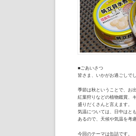
ン
ツ
ツ
へ
へ
移
移
動
動
■ごあいさつ
皆さま、いかがお過ごしで
季節は秋ということで、お
紅葉狩りなどの植物鑑賞、
盛りだくさんと言えます。
気温については、日中はと
あるので、天候や気温を考
今回のテーマは缶詰です。