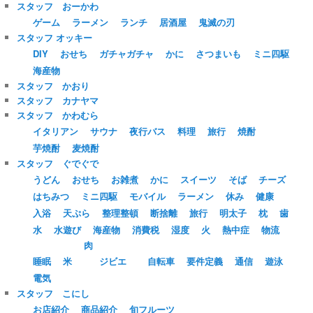
スタッフ おーかわ
ゲーム
ラーメン
ランチ
居酒屋
鬼滅の刃
スタッフ オッキー
DIY
おせち
ガチャガチャ
かに
さつまいも
ミニ四駆
海産物
スタッフ かおり
スタッフ カナヤマ
スタッフ かわむら
イタリアン
サウナ
夜行バス
料理
旅行
焼酎
芋焼酎
麦焼酎
スタッフ ぐでぐで
うどん
おせち
お雑煮
かに
スイーツ
そば
チーズ
はちみつ
ミニ四駆
モバイル
ラーメン
休み
健康
入浴
天ぷら
整理整頓
断捨離
旅行
明太子
枕
歯
水
水遊び
海産物
消費税
湿度
火
熱中症
物流
肉
睡眠
米
ジビエ
自転車
要件定義
通信
遊泳
電気
スタッフ こにし
お店紹介
商品紹介
旬フルーツ