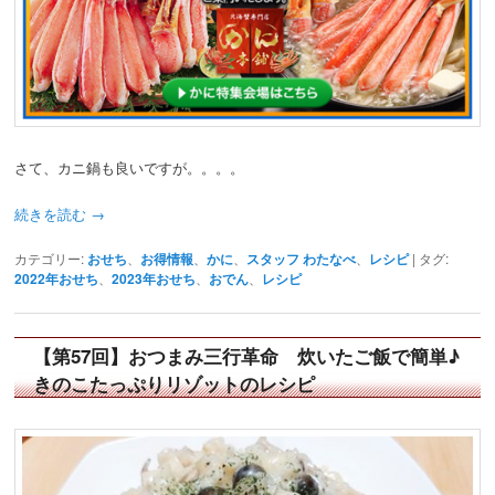
さて、カニ鍋も良いですが。。。。
続きを読む
→
カテゴリー:
おせち
、
お得情報
、
かに
、
スタッフ わたなべ
、
レシピ
|
タグ:
2022年おせち
、
2023年おせち
、
おでん
、
レシピ
【第57回】おつまみ三行革命 炊いたご飯で簡単♪
きのこたっぷりリゾットのレシピ