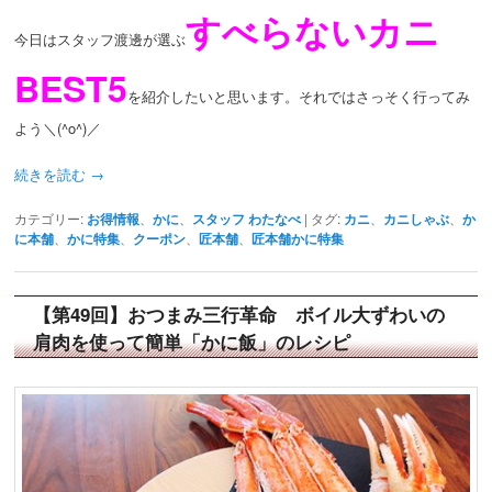
すべらないカニ
今日はスタッフ渡邊が選ぶ
BEST5
を紹介したいと思います。それではさっそく行ってみ
よう＼(^o^)／
続きを読む
→
カテゴリー:
お得情報
、
かに
、
スタッフ わたなべ
|
タグ:
カニ
、
カニしゃぶ
、
か
に本舗
、
かに特集
、
クーポン
、
匠本舗
、
匠本舗かに特集
【第49回】おつまみ三行革命 ボイル大ずわいの
肩肉を使って簡単「かに飯」のレシピ