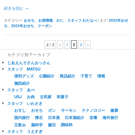
続きを読む
→
カテゴリー:
おせち
、
お得情報
、
かに
、
スタッフ わたなべ
|
タグ:
2022年おせ
ち
、
2023年おせち
、
クーポン
2 / 3
«
1
2
3
»
カテゴリ別アーカイブ
じあえんそさんおっさん
スタッフ MATSU
便利グッズ
公園紹介
商品紹介
子育て
情報
施設紹介
スタッフ あべ
USJ
お肉
古民家
和菓子
スタッフ いわさき
おすし
おせち
ガン
サーモン
テクノロジー
健康
国内旅行
懐石
日本酒
日本酒紹介
栄養
海外旅行
立飲み
脳科学
腸活
調味料
スタッフ うえすぎ