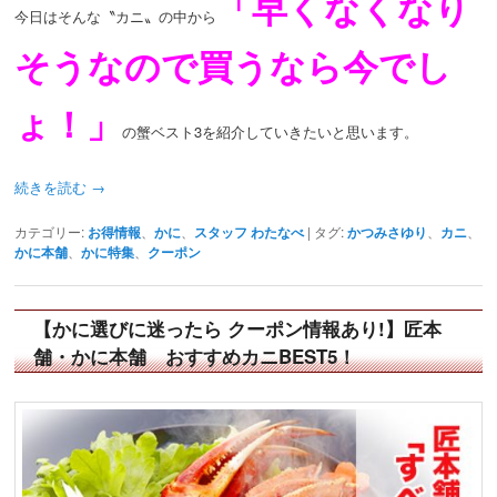
「早くなくなり
今日はそんな〝カニ〟の中から
そうなので買うなら今でし
ょ！」
の蟹ベスト3を紹介していきたいと思います。
続きを読む
→
カテゴリー:
お得情報
、
かに
、
スタッフ わたなべ
|
タグ:
かつみさゆり
、
カニ
、
かに本舗
、
かに特集
、
クーポン
【かに選びに迷ったら クーポン情報あり!】匠本
舗・かに本舗 おすすめカニBEST5！