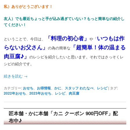
私）ありがとうございます！
友人）でも最近ちょっと手が込み過ぎていない？もっと簡単なの紹介し
てください！
「料理の初心者」
いつもは作
ということで、今日は、
や「
らないお父さん」
「超簡単！体の温まる
の為の簡単な
肉豆腐♪」
のレシピを紹介したいと思います。それではさっそくレ
シピの紹介です。
続きを読む
→
カテゴリー:
おせち
、
お得情報
、
かに
、
スタッフ わたなべ
、
レシピ
|
タグ:
2022年おせち
、
2023年おせち
、
レシピ
、
肉豆腐
匠本舗・かに本舗「カニ クーポン 900円OFF」配
布中♪