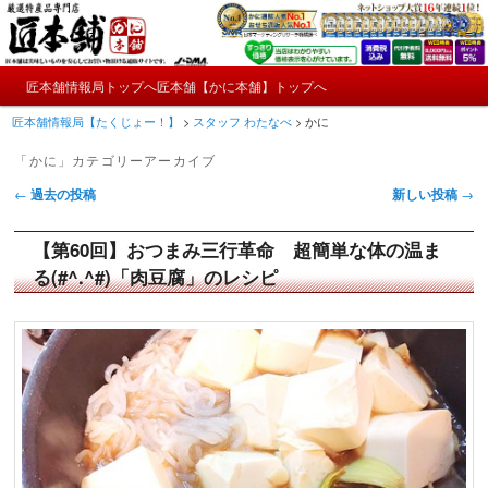
メ
サ
かにやおせちについてのおもしろ情報や興味深い記事をお届けします。
イ
ブ
ン
コ
メ
コ
ン
匠本舗情報局トップへ
匠本舗【かに本舗】トップへ
匠本舗情報局【たくじょー！】
メ
サ
イ
ン
テ
匠本舗情報局【たくじょー！】
>
スタッフ わたなべ
>
かに
ン
テ
ン
イ
ブ
メ
ン
ツ
「
かに
」カテゴリーアーカイブ
ニ
ツ
へ
ン
コ
投
ュ
←
過去の投稿
新しい投稿
→
へ
移
稿
ー
コ
ン
移
動
ナ
動
【第60回】おつまみ三行革命 超簡単な体の温ま
ン
テ
ビ
る(#^.^#)「肉豆腐」のレシピ
ゲ
テ
ン
ー
シ
ン
ツ
ョ
ン
ツ
へ
へ
移
移
動