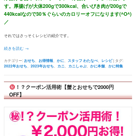
す。厚揚げが大体200gで300kcal、合いびき肉が200gで
440kcal
なので30％ぐらいのカロリーオフになります(^O^)
／
それではさっそくレシピの紹介です。
続きを読む
→
カテゴリー:
おせち
、
お得情報
、
かに
、
スタッフ わたなべ
、
レシピ
|
タグ:
2022年おせち
、
2023年おせち
、
カニ
、
カニしゃぶ
、
かに本舗
、
かに特集
！？クーポン活用術【蟹とおせちで2000円
OFF】