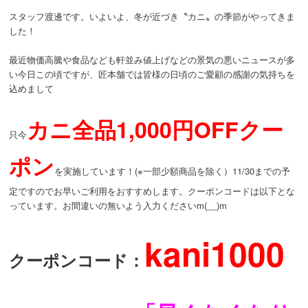
スタッフ渡邊です。いよいよ、冬が近づき〝カニ〟の季節がやってきま
した！
最近物価高騰や食品なども軒並み値上げなどの景気の悪いニュースが多
い今日この頃ですが、匠本舗では皆様の日頃のご愛顧の感謝の気持ちを
込めまして
カニ全品1,000円OFFクー
只今
ポン
を実施しています！(※一部少額商品を除く）11/30までの予
定ですのでお早いご利用をおすすめします。クーポンコードは以下とな
っています。お間違いの無いよう入力くださいm(__)m
kani1000
クーポンコード：