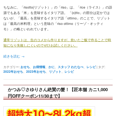
ちなみに、「risotto(リゾット）」の「riso」は、「rice（ライス）」の語
源でもある「米」を意味するイタリア語。 「(o)tto」の部分は定かでは
ないが、「最高」を意味するイタリア語「ottimo」のことで、リゾット
は「最高の米料理」という意味の「riso ottimo（リーゾ・オッティ
モ）」の略といわれています。
通常リゾットは、生のコメから作りますが、炊いたご飯で作ることで時
短になり失敗しにくいのでぜひお試しください。
続きを読む
→
カテゴリー:
おせち
、
お得情報
、
かに
、
スタッフ わたなべ
、
レシピ
|
タグ:
2022年おせち
、
2023年おせち
、
リゾット
、
レシピ
かつみ♡さゆりさん絶賛の蟹！【匠本舗 カニ1,000
円OFFクーポン11/30まで】