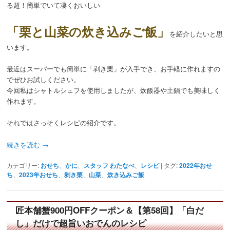
る超！簡単でいて凄くおいしい
「栗と山菜の炊き込みご飯」
を紹介したいと思
います。
最近はスーパーでも簡単に「剥き栗」が入手でき、お手軽に作れますの
でぜひお試しください。
今回私はシャトルシェフを使用しましたが、炊飯器や土鍋でも美味しく
作れます。
それではさっそくレシピの紹介です。
続きを読む
→
カテゴリー:
おせち
、
かに
、
スタッフ わたなべ
、
レシピ
|
タグ:
2022年おせ
ち
、
2023年おせち
、
剥き栗
、
山菜
、
炊き込みご飯
匠本舗蟹900円OFFクーポン＆【第58回】「白だ
し」だけで超旨いおでんのレシピ