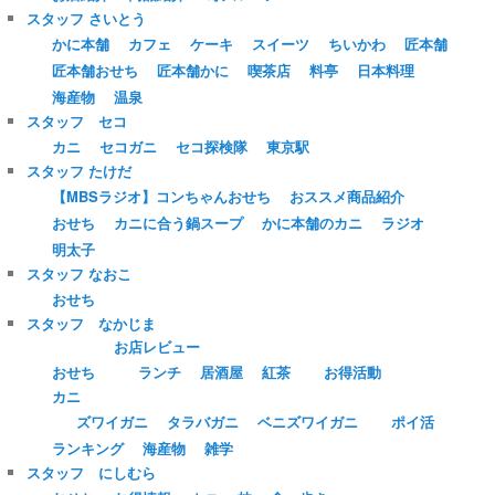
スタッフ さいとう
かに本舗
カフェ
ケーキ
スイーツ
ちいかわ
匠本舗
匠本舗おせち
匠本舗かに
喫茶店
料亭
日本料理
海産物
温泉
スタッフ セコ
カニ
セコガニ
セコ探検隊
東京駅
スタッフ たけだ
【MBSラジオ】コンちゃんおせち
おススメ商品紹介
おせち
カニに合う鍋スープ
かに本舗のカニ
ラジオ
明太子
スタッフ なおこ
おせち
スタッフ なかじま
お店レビュー
おせち
ランチ
居酒屋
紅茶
お得活動
カニ
ズワイガニ
タラバガニ
ベニズワイガニ
ポイ活
ランキング
海産物
雑学
スタッフ にしむら