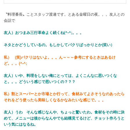
〝料理番長〟ことスタッフ渡邊です。とある金曜日の夜。。。友人との
会話で
友人）おつまみ三行革命よく続くね(^-^;。。。
ネタとかどうしているの。もしかしてパクリばっかりとか(笑い）
私） (笑)パクリはないよ。。。ん～～～参考にするときはあるけ
ど。。。(^-^;
友人）いや、料理をしない俺にとっては、よくこんなに思いつくな
と。。。どういう感じで思いつくの？？？
私）割とスーパーとか市場とか行って、食材みてよさそうなのあったら
それをどう使ったら美味しくなるかな
みたいな感じで。。。
友人）うわ そんな感じなんや、ちょっと驚いたわ。食材をその時に決
めて、メニューは後からなんやでも結構見てるけど、チョット作ろうと
いう気にはなるね。