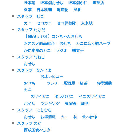
匠本舗
匠本舗おせち
匠本舗かに
喫茶店
料亭
日本料理
海産物
温泉
スタッフ セコ
カニ
セコガニ
セコ探検隊
東京駅
スタッフ たけだ
【MBSラジオ】コンちゃんおせち
おススメ商品紹介
おせち
カニに合う鍋スープ
かに本舗のカニ
ラジオ
明太子
スタッフ なおこ
おせち
スタッフ なかじま
お店レビュー
おせち
ランチ
居酒屋
紅茶
お得活動
カニ
ズワイガニ
タラバガニ
ベニズワイガニ
ポイ活
ランキング
海産物
雑学
スタッフ にしむら
おせち
お得情報
カニ
枕
食べ歩き
スタッフ のだ
西成区食べ歩き