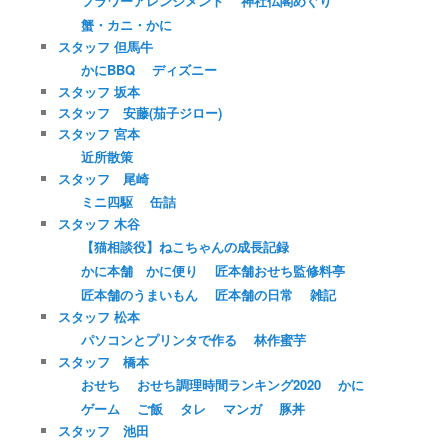
フラワーアレンジメント
神社仏閣めぐり
蟹・カニ・かに
スタッフ 但馬牛
かにBBQ
ディズニー
スタッフ 坂本
スタッフ 安藤(茄子ジロー)
スタッフ 宮本
近所散策
スタッフ 尾崎
ミニ四駆
缶詰
スタッフ 木谷
【猫相談役】ねこちゃんの成長記録
かに本舗 かに便り
匠本舗おせち監修料亭
匠本舗のうまいもん
匠本舗の日常
雑記
スタッフ 松本
パソコンとプリンタで作る
林作蜜芋
スタッフ 橋本
おせち
おせち調理時間ランキング2020
かに
ゲーム
ご飯
タレ
マンガ
豚丼
スタッフ 池田