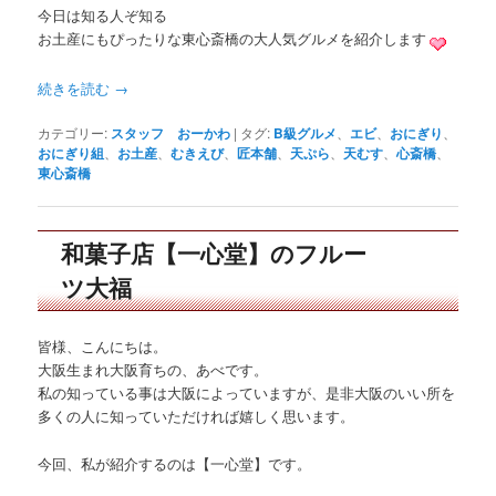
今日は知る人ぞ知る
お土産にもぴったりな東心斎橋の大人気グルメを紹介します
続きを読む
→
カテゴリー:
スタッフ おーかわ
|
タグ:
B級グルメ
、
エビ
、
おにぎり
、
おにぎり組
、
お土産
、
むきえび
、
匠本舗
、
天ぷら
、
天むす
、
心斎橋
、
東心斎橋
和菓子店【一心堂】のフルー
ツ大福
皆様、こんにちは。
大阪生まれ大阪育ちの、あべです。
私の知っている事は大阪によっていますが、是非大阪のいい所を
多くの人に知っていただければ嬉しく思います。
今回、私が紹介するのは【一心堂】です。