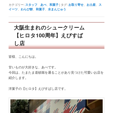
カテゴリー:
スタッフ あべ
、
和菓子
|
タグ:
お取り寄せ
、
お土産
、
ス
イーツ
、
わらび餅
、
和菓子
、
水まんじゅう
大阪生まれのシュークリーム
【ヒロタ100周年】えびすば
し店
皆様、こんにちは。
甘いものが大好きな、あべです。
今回は、たまたま道頓堀を通ることがあり見つけた可愛いお店を
紹介します。
洋菓子の【ヒロタ】えびすばし店です。