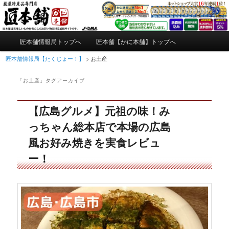
メ
サ
かにやおせちについてのおもしろ情報や興味深い記事をお届けします。
イ
ブ
ン
コ
メ
コ
ン
匠本舗情報局【たくじょー！】
匠本舗情報局トップへ
匠本舗【かに本舗】トップへ
メ
サ
イ
ン
テ
ン
匠本舗情報局【たくじょー！】
>
お土産
テ
ン
イ
ブ
メ
ン
ツ
ニ
ツ
へ
「
お土産
」タグアーカイブ
ン
コ
ュ
へ
移
ー
移
動
【広島グルメ】元祖の味！み
コ
ン
動
っちゃん総本店で本場の広島
ン
テ
風お好み焼きを実食レビュ
テ
ン
ー！
ン
ツ
ツ
へ
へ
移