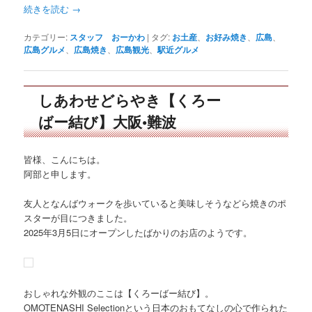
続きを読む
→
カテゴリー:
スタッフ おーかわ
|
タグ:
お土産
、
お好み焼き
、
広島
、
広島グルメ
、
広島焼き
、
広島観光
、
駅近グルメ
しあわせどらやき【くろー
ばー結び】大阪•難波
皆様、こんにちは。
阿部と申します。
友人となんばウォークを歩いていると美味しそうなどら焼きのポ
スターが目につきました。
2025年3月5日にオープンしたばかりのお店のようです。
おしゃれな外観のここは【くろーばー結び】。
OMOTENASHI Selectionという日本のおもてなしの心で作られた