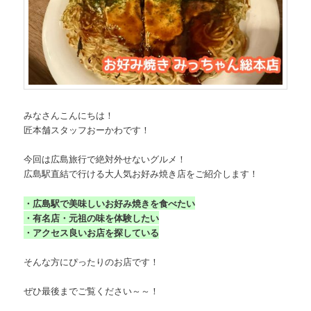
移
動
動
みなさんこんにちは！
匠本舗スタッフおーかわです！
今回は広島旅行で絶対外せないグルメ！
広島駅直結で行ける大人気お好み焼き店をご紹介します！
・広島駅で美味しいお好み焼きを食べたい
・有名店・元祖の味を体験したい
・アクセス良いお店を探している
そんな方にぴったりのお店です！
ぜひ最後までご覧ください～～！