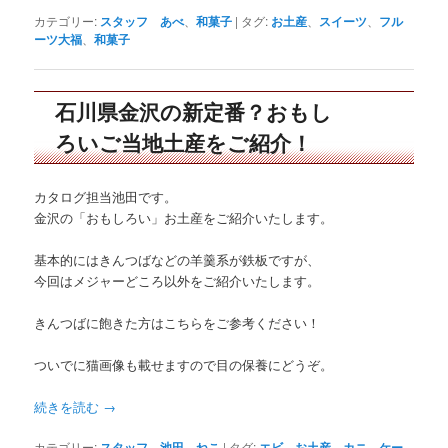
カテゴリー:
スタッフ あべ
、
和菓子
|
タグ:
お土産
、
スイーツ
、
フル
ーツ大福
、
和菓子
石川県金沢の新定番？おもし
ろいご当地土産をご紹介！
カタログ担当池田です。
金沢の「おもしろい」お土産をご紹介いたします。
基本的にはきんつばなどの羊羹系が鉄板ですが、
今回はメジャーどころ以外をご紹介いたします。
きんつばに飽きた方はこちらをご参考ください！
ついでに猫画像も載せますので目の保養にどうぞ。
続きを読む
→
カテゴリー:
スタッフ 池田
、
ねこ
|
タグ:
エビ
、
お土産
、
カニ
、
ケー