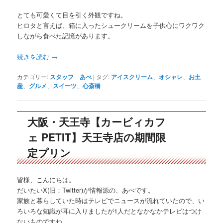
とても可愛くて目を引く外観ですね。
ヒロタと言えば、箱に入ったシュークリームを子供心にワクワク
しながら食べた記憶があります。
続きを読む
→
カテゴリー:
スタッフ あべ
|
タグ:
アイスクリーム
、
オシャレ
、
お土
産
、
グルメ
、
スイーツ
、
心斎橋
大阪・天王寺【カービィカフ
ェ PETIT】天王寺店の期間限
定プリン
皆様、こんにちは。
だいたいX(旧：Twitter)が情報源の、あべです。
家族と暮らしていた時はテレビでニュースが流れていたので、い
ろいろな知識が耳に入りましたが1人だとなかなかテレビはつけ
ないものですね。