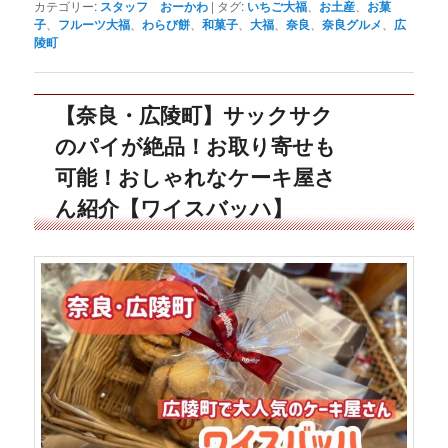
カテゴリー:
スタッフ おーかわ
|
タグ:
いちご大福
、
お土産
、
お菓
子
、
フルーツ大福
、
わらび餅
、
和菓子
、
大福
、
奈良
、
奈良グルメ
、
広
陵町
【奈良・広陵町】サックサク
のパイが絶品！お取り寄せも
可能！おしゃれなケーキ屋さ
ん紹介【ワイスバッハ】