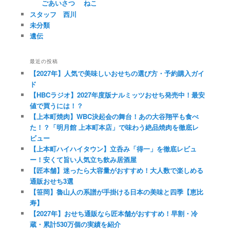
ごあいさつ
ねこ
スタッフ 西川
未分類
遺伝
最近の投稿
【2027年】人気で美味しいおせちの選び方・予約購入ガイ
ド
【HBCラジオ】2027年度版ナルミッツおせち発売中！最安
値で買うには！？
【上本町焼肉】WBC決起会の舞台！あの大谷翔平も食べ
た！？「明月館 上本町本店」で味わう絶品焼肉を徹底レ
ビュー
【上本町ハイハイタウン】立呑み「得一」を徹底レビュ
ー！安くて旨い人気立ち飲み居酒屋
【匠本舗】迷ったら大容量がおすすめ！大人数で楽しめる
通販おせち3選
【笹岡】魯山人の系譜が手掛ける日本の美味と四季【恵比
寿】
【2027年】おせち通販なら匠本舗がおすすめ！早割・冷
蔵・累計530万個の実績を紹介