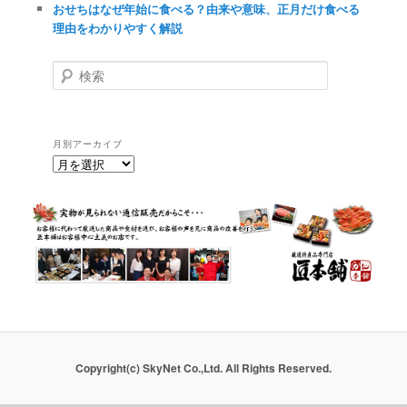
おせちはなぜ年始に食べる？由来や意味、正月だけ食べる
理由をわかりやすく解説
検
索
月別アーカイブ
月
別
ア
ー
カ
イ
ブ
Copyright(c) SkyNet Co.,Ltd. All Rights Reserved.