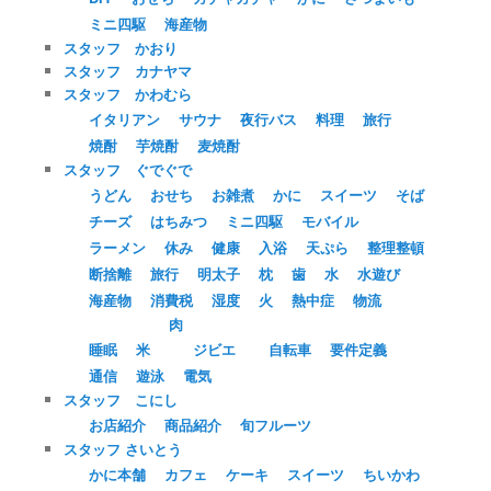
ミニ四駆
海産物
スタッフ かおり
スタッフ カナヤマ
スタッフ かわむら
イタリアン
サウナ
夜行バス
料理
旅行
焼酎
芋焼酎
麦焼酎
スタッフ ぐでぐで
うどん
おせち
お雑煮
かに
スイーツ
そば
チーズ
はちみつ
ミニ四駆
モバイル
ラーメン
休み
健康
入浴
天ぷら
整理整頓
断捨離
旅行
明太子
枕
歯
水
水遊び
海産物
消費税
湿度
火
熱中症
物流
肉
睡眠
米
ジビエ
自転車
要件定義
通信
遊泳
電気
スタッフ こにし
お店紹介
商品紹介
旬フルーツ
スタッフ さいとう
かに本舗
カフェ
ケーキ
スイーツ
ちいかわ