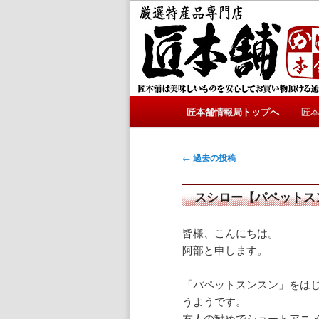
メ
サ
かにやおせちについてのおも
イ
ブ
ン
コ
匠本舗情報局
コ
ン
ン
テ
テ
ン
メ
ン
ツ
匠本舗情報局トップへ
匠
メ
サ
イ
ツ
へ
ン
へ
移
イ
ブ
メ
投
←
過去の投稿
移
動
ニ
稿
動
ン
コ
ュ
ナ
スシロー【パペットスンス
ー
ビ
コ
ン
ゲ
皆様、こんにちは。
ー
阿部と申します。
ン
テ
シ
ョ
「パペットスンスン」をは
テ
ン
ン
うようです。
友人の勧めでショートアニ