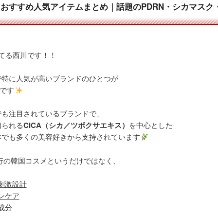
スメおすすめ人気アイテムまとめ｜話題のPDRN・シカマス
てる西川です！！
で特に人気が高いブランドのひとつが
です
でも注目されているブランドで、
知られる
CICA（シカ／ツボクサエキス）
を中心とした
本でも多くの美容好きから支持されています
行の韓国コスメというだけではなく、
刺激設計
ンケア
成分