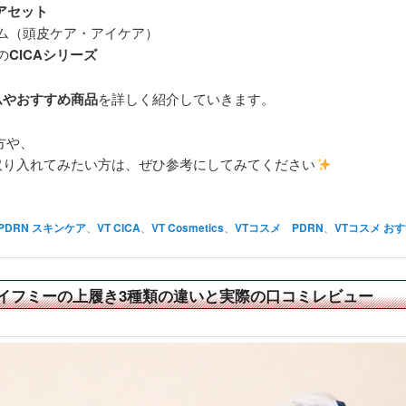
アセット
ム（頭皮ケア・アイケア）
の
CICAシリーズ
ムやおすすめ商品
を詳しく紹介していきます。
方や、
取り入れてみたい方は、ぜひ参考にしてみてください
PDRN スキンケア
、
VT CICA
、
VT Cosmetics
、
VTコスメ PDRN
、
VTコスメ お
イフミーの上履き3種類の違いと実際の口コミレビュー