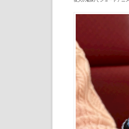
ン
ツ
ツ
へ
へ
移
移
動
動