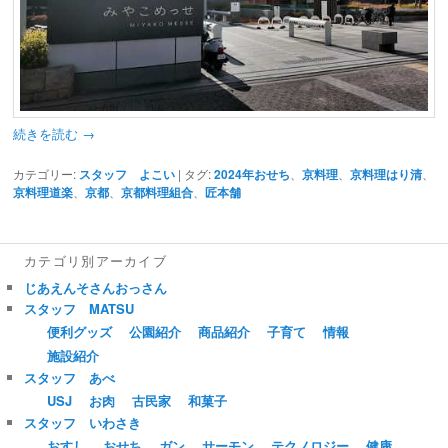
続きを読む
→
カテゴリー:
スタッフ よこい
|
タグ:
2024年おせち
、
京料理
、
京料理はり清
、
京料理道楽
、
京都
、
京都料理組合
、
匠本舗
カテゴリ別アーカイブ
じあえんそさんおっさん
スタッフ MATSU
便利グッズ
公園紹介
商品紹介
子育て
情報
施設紹介
スタッフ あべ
USJ
お肉
古民家
和菓子
スタッフ いわさき
おすし
おせち
ガン
サーモン
テクノロジー
健康