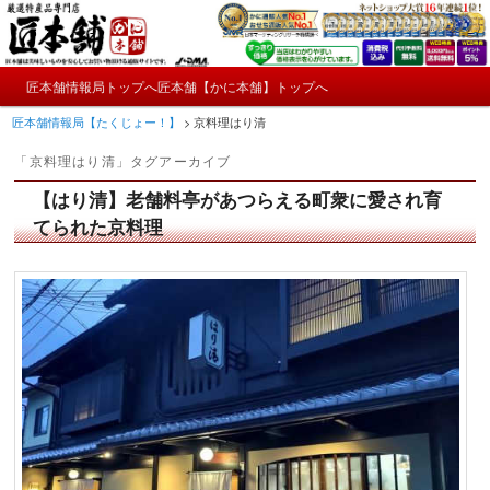
メ
サ
かにやおせちについてのおもしろ情報や興味深い記事をお届けします。
イ
ブ
ン
コ
メ
コ
ン
匠本舗情報局トップへ
匠本舗【かに本舗】トップへ
匠本舗情報局【たくじょー！】
メ
サ
イ
ン
テ
匠本舗情報局【たくじょー！】
>
京料理はり清
ン
テ
ン
イ
ブ
メ
ン
ツ
「
京料理はり清
」タグアーカイブ
ニ
ツ
へ
ン
コ
ュ
へ
移
【はり清】老舗料亭があつらえる町衆に愛され育
ー
コ
ン
移
動
てられた京料理
動
ン
テ
テ
ン
ン
ツ
ツ
へ
へ
移
移
動