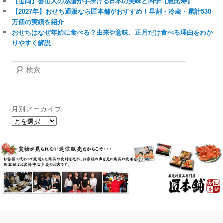
【笹岡】魯山人の系譜が手掛ける日本の美味と四季【恵比寿】
【2027年】おせち通販なら匠本舗がおすすめ！早割・冷蔵・累計530
万個の実績を紹介
おせちはなぜ年始に食べる？由来や意味、正月だけ食べる理由をわか
りやすく解説
検
索
月別アーカイブ
月
別
ア
ー
カ
イ
ブ