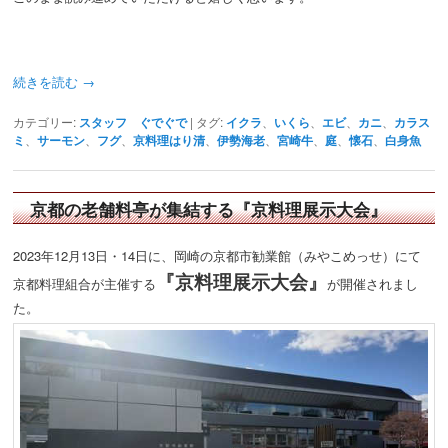
続きを読む
→
カテゴリー:
スタッフ ぐでぐで
|
タグ:
イクラ
、
いくら
、
エビ
、
カニ
、
カラス
ミ
、
サーモン
、
フグ
、
京料理はり清
、
伊勢海老
、
宮崎牛
、
庭
、
懐石
、
白身魚
京都の老舗料亭が集結する『京料理展示大会』
2023年12月13日・14日に、岡崎の京都市勧業館（みやこめっせ）にて
『京料理展示大会』
京都料理組合が主催する
が開催されまし
た。