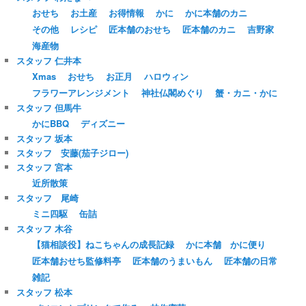
おせち
お土産
お得情報
かに
かに本舗のカニ
その他
レシピ
匠本舗のおせち
匠本舗のカニ
吉野家
海産物
スタッフ 仁井本
Xmas
おせち
お正月
ハロウィン
フラワーアレンジメント
神社仏閣めぐり
蟹・カニ・かに
スタッフ 但馬牛
かにBBQ
ディズニー
スタッフ 坂本
スタッフ 安藤(茄子ジロー)
スタッフ 宮本
近所散策
スタッフ 尾崎
ミニ四駆
缶詰
スタッフ 木谷
【猫相談役】ねこちゃんの成長記録
かに本舗 かに便り
匠本舗おせち監修料亭
匠本舗のうまいもん
匠本舗の日常
雑記
スタッフ 松本