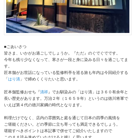
動
■ごあいさつ
皆さま、いかがお過ごしでしょうか。『ただ』のぐでぐでです。
今年も残り少なくなって、寒さが一段と身に染みる日々を過ごしてま
す。
匠本舗がお世話になっている監修料亭を巡る旅も年内は今回紹介する
「
はり清
」で締めくくりたいと思います。
匠本舗監修おせち『
清祥
』でお馴染みの「はり清」は３６０有余年と
長い歴史があります。万治２年（１６５９年）というのは徳川将軍で
いえば第４代の徳川家綱の時代となります。
料理だけでなく、店内の雰囲気と庭を通じて日本の四季の風情を
ご堪能ください。どの季節に立ち寄っても満足できるでしょう。
堪能すべきポイントは本記事で併せてご紹介いたしますので
このまま読み進めていただけると嬉しく思います。