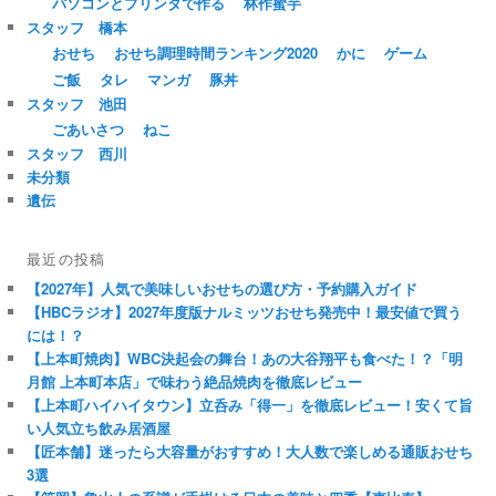
パソコンとプリンタで作る
林作蜜芋
スタッフ 橋本
おせち
おせち調理時間ランキング2020
かに
ゲーム
ご飯
タレ
マンガ
豚丼
スタッフ 池田
ごあいさつ
ねこ
スタッフ 西川
未分類
遺伝
最近の投稿
【2027年】人気で美味しいおせちの選び方・予約購入ガイド
【HBCラジオ】2027年度版ナルミッツおせち発売中！最安値で買う
には！？
【上本町焼肉】WBC決起会の舞台！あの大谷翔平も食べた！？「明
月館 上本町本店」で味わう絶品焼肉を徹底レビュー
【上本町ハイハイタウン】立呑み「得一」を徹底レビュー！安くて旨
い人気立ち飲み居酒屋
【匠本舗】迷ったら大容量がおすすめ！大人数で楽しめる通販おせち
3選