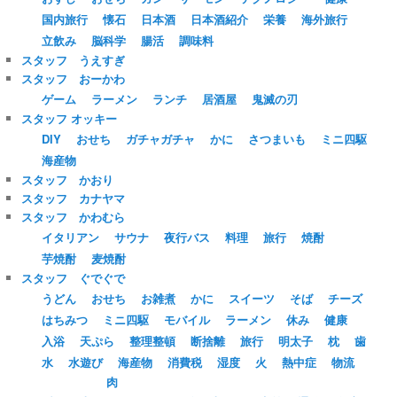
国内旅行
懐石
日本酒
日本酒紹介
栄養
海外旅行
立飲み
脳科学
腸活
調味料
スタッフ うえすぎ
スタッフ おーかわ
ゲーム
ラーメン
ランチ
居酒屋
鬼滅の刃
スタッフ オッキー
DIY
おせち
ガチャガチャ
かに
さつまいも
ミニ四駆
海産物
スタッフ かおり
スタッフ カナヤマ
スタッフ かわむら
イタリアン
サウナ
夜行バス
料理
旅行
焼酎
芋焼酎
麦焼酎
スタッフ ぐでぐで
うどん
おせち
お雑煮
かに
スイーツ
そば
チーズ
はちみつ
ミニ四駆
モバイル
ラーメン
休み
健康
入浴
天ぷら
整理整頓
断捨離
旅行
明太子
枕
歯
水
水遊び
海産物
消費税
湿度
火
熱中症
物流
肉