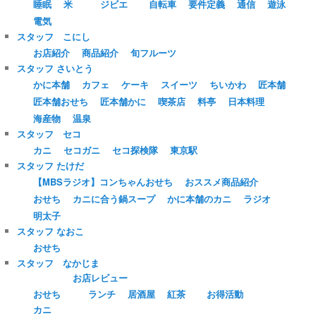
睡眠
米
ジビエ
自転車
要件定義
通信
遊泳
電気
スタッフ こにし
お店紹介
商品紹介
旬フルーツ
スタッフ さいとう
かに本舗
カフェ
ケーキ
スイーツ
ちいかわ
匠本舗
匠本舗おせち
匠本舗かに
喫茶店
料亭
日本料理
海産物
温泉
スタッフ セコ
カニ
セコガニ
セコ探検隊
東京駅
スタッフ たけだ
【MBSラジオ】コンちゃんおせち
おススメ商品紹介
おせち
カニに合う鍋スープ
かに本舗のカニ
ラジオ
明太子
スタッフ なおこ
おせち
スタッフ なかじま
お店レビュー
おせち
ランチ
居酒屋
紅茶
お得活動
カニ