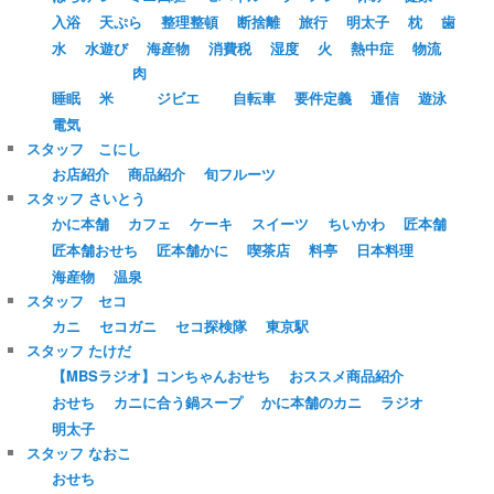
入浴
天ぷら
整理整頓
断捨離
旅行
明太子
枕
歯
水
水遊び
海産物
消費税
湿度
火
熱中症
物流
肉
睡眠
米
ジビエ
自転車
要件定義
通信
遊泳
電気
スタッフ こにし
お店紹介
商品紹介
旬フルーツ
スタッフ さいとう
かに本舗
カフェ
ケーキ
スイーツ
ちいかわ
匠本舗
匠本舗おせち
匠本舗かに
喫茶店
料亭
日本料理
海産物
温泉
スタッフ セコ
カニ
セコガニ
セコ探検隊
東京駅
スタッフ たけだ
【MBSラジオ】コンちゃんおせち
おススメ商品紹介
おせち
カニに合う鍋スープ
かに本舗のカニ
ラジオ
明太子
スタッフ なおこ
おせち