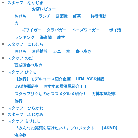
スタッフ なかじま
お店レビュー
おせち
ランチ
居酒屋
紅茶
お得活動
カニ
ズワイガニ
タラバガニ
ベニズワイガニ
ポイ活
ランキング
海産物
雑学
スタッフ にしむら
おせち
お得情報
カニ
枕
食べ歩き
スタッフ のだ
西成区食べ歩き
スタッフ ひぐち
【旅行】モデルコース紹介企画
HTML/CSS解説
USJ情報記事
おすすめ居酒屋紹介！！
スタッフひぐちのオススメグルメ紹介！
万博攻略記事
旅行
スタッフ ひらかわ
スタッフ ふじなみ
スタッフ もりにし
『みんなに笑顔を届けたい！』プロジェクト
【ASMR】
海産物