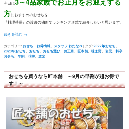
3～4品家族でお正月をお迎えする
今日は
方
におすすめのおせちを
『料理番長』の渡邊の独断でランキング形式で紹介したいと思います。
続きを読む
→
カテゴリー:
おせち
、
お得情報
、
スタッフ わたなべ
|
タグ:
2022年おせち
、
2023年おせち
、
おせち
、
おせち選び
、
お正月
、
匠本舗
、
味ま野
、
岩元
、
料亭
おせち
、
早割
、
花柳
、
道楽
おせちを買うなら匠本舗 ～9月の早割が超お得で
す！～