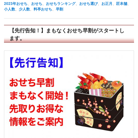
2023年おせち
、
おせち
、
おせちランキング
、
おせち選び
、
お正月
、
匠本舗
、
小人数
、
少人数
、
料亭おせち
、
早割
【先行告知！】まもなくおせち早割がスタートし
ます。