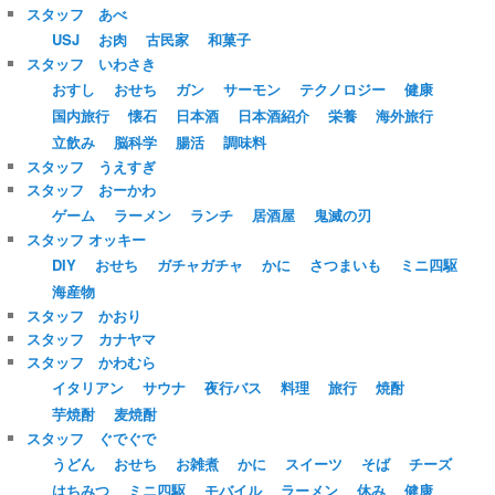
スタッフ あべ
USJ
お肉
古民家
和菓子
スタッフ いわさき
おすし
おせち
ガン
サーモン
テクノロジー
健康
国内旅行
懐石
日本酒
日本酒紹介
栄養
海外旅行
立飲み
脳科学
腸活
調味料
スタッフ うえすぎ
スタッフ おーかわ
ゲーム
ラーメン
ランチ
居酒屋
鬼滅の刃
スタッフ オッキー
DIY
おせち
ガチャガチャ
かに
さつまいも
ミニ四駆
海産物
スタッフ かおり
スタッフ カナヤマ
スタッフ かわむら
イタリアン
サウナ
夜行バス
料理
旅行
焼酎
芋焼酎
麦焼酎
スタッフ ぐでぐで
うどん
おせち
お雑煮
かに
スイーツ
そば
チーズ
はちみつ
ミニ四駆
モバイル
ラーメン
休み
健康