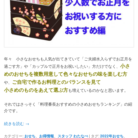
年々 小さなおせちも人気が出てきていて「ご夫婦水入らずでお正月を
小さ
過ごす方」や「カップルで正月をお祝いしたい」方だけでなく、
めのおせちを複数用意して色々なおせちの味を楽しむ方
ご自宅で作るお料理とのバランスを見て
や、
小さめのものをあえて選ぶ方
も増えているのかなと思います。
それではさっそく「料理番長おすすめの小さめおせちランキング」の紹
介です。
続きを読む
→
カテゴリー:
おせち
、
お得情報
、
スタッフ わたなべ
|
タグ:
2022年おせち
、