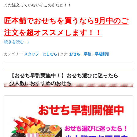
まだ注文していないそこのあなた！！
匠本舗でおせちを買うなら
9月中のご
注文を超オススメします！！
続きを読む
→
カテゴリー:
スタッフ にしむら
|
タグ:
おせち
、
早割
、
早期割引
【おせち早割実施中！】おせち選びに迷ったら
少人数におすすめのおせち