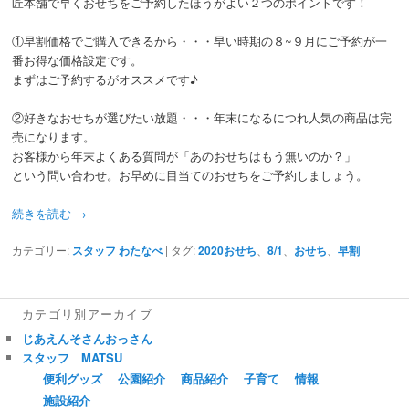
匠本舗で早くおせちをご予約したほうがよい２つのポイントです！
①早割価格でご購入できるから・・・早い時期の８~９月にご予約が一
番お得な価格設定です。
まずはご予約するがオススメです♪
②好きなおせちが選びたい放題・・・年末になるにつれ人気の商品は完
売になります。
お客様から年末よくある質問が「あのおせちはもう無いのか？」
という問い合わせ。お早めに目当てのおせちをご予約しましょう。
続きを読む
→
カテゴリー:
スタッフ わたなべ
|
タグ:
2020おせち
、
8/1
、
おせち
、
早割
カテゴリ別アーカイブ
じあえんそさんおっさん
スタッフ MATSU
便利グッズ
公園紹介
商品紹介
子育て
情報
施設紹介