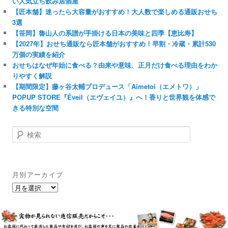
い人気立ち飲み居酒屋
【匠本舗】迷ったら大容量がおすすめ！大人数で楽しめる通販おせち
3選
【笹岡】魯山人の系譜が手掛ける日本の美味と四季【恵比寿】
【2027年】おせち通販なら匠本舗がおすすめ！早割・冷蔵・累計530
万個の実績を紹介
おせちはなぜ年始に食べる？由来や意味、正月だけ食べる理由をわか
りやすく解説
【期間限定】藤ヶ谷太輔プロデュース「Aimetoi（エメトワ）」
POPUP STORE『Éveil（エヴェイユ）』へ！香りと世界観を体感で
きる特別な空間
検
索
月別アーカイブ
月
別
ア
ー
カ