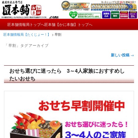
メ
サ
かにやおせちについてのおもしろ情報や興味深い記事をお届けします。
イ
ブ
ン
コ
メ
コ
ン
匠本舗情報局トップへ
匠本舗【かに本舗】トップへ
匠本舗情報局【たくじょー！】
メ
サ
イ
ン
テ
匠本舗情報局【たくじょー！】
>
早割
ン
テ
ン
イ
ブ
メ
ン
ツ
「
早割
」タグアーカイブ
ニ
ツ
へ
ン
コ
投
ュ
新しい投稿
→
へ
移
稿
ー
コ
ン
移
動
ナ
動
おせち選びに迷ったら 3～4人家族におすすめし
ン
テ
ビ
たいおせち
ゲ
テ
ン
ー
シ
ン
ツ
ョ
ン
ツ
へ
へ
移
移
動