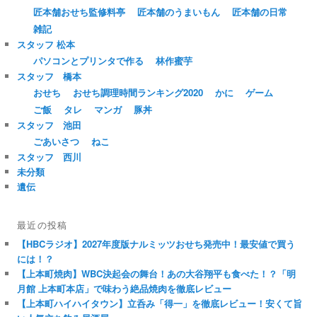
匠本舗おせち監修料亭
匠本舗のうまいもん
匠本舗の日常
雑記
スタッフ 松本
パソコンとプリンタで作る
林作蜜芋
スタッフ 橋本
おせち
おせち調理時間ランキング2020
かに
ゲーム
ご飯
タレ
マンガ
豚丼
スタッフ 池田
ごあいさつ
ねこ
スタッフ 西川
未分類
遺伝
最近の投稿
【HBCラジオ】2027年度版ナルミッツおせち発売中！最安値で買う
には！？
【上本町焼肉】WBC決起会の舞台！あの大谷翔平も食べた！？「明
月館 上本町本店」で味わう絶品焼肉を徹底レビュー
【上本町ハイハイタウン】立呑み「得一」を徹底レビュー！安くて旨