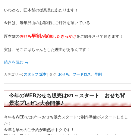
いわゆる、匠本舗の従業員にあたります！
今日は、毎年沢山のお客様にご好評を頂いている
早割
匠本舗の
おせち
が誕生したきっかけ
をご紹介させて頂きます！
実は、そこにはちゃんとした理由があるんです！
続きを読む
→
カテゴリー:
スタッフ 坂本
|
タグ:
おせち
、
フードロス
、
早割
今年のWEBおせち販売は8/1～スタート おせち背
景案プレゼン大会開催♪
今年もWEBでは8/1～おせち販売スタートで制作準備がスタートしまし
た！
今年も早めのご予約が断然オトクです！