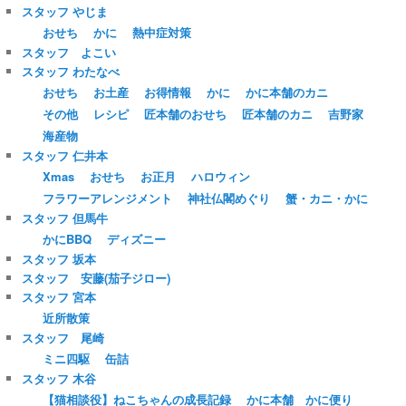
スタッフ やじま
おせち
かに
熱中症対策
スタッフ よこい
スタッフ わたなべ
おせち
お土産
お得情報
かに
かに本舗のカニ
その他
レシピ
匠本舗のおせち
匠本舗のカニ
吉野家
海産物
スタッフ 仁井本
Xmas
おせち
お正月
ハロウィン
フラワーアレンジメント
神社仏閣めぐり
蟹・カニ・かに
スタッフ 但馬牛
かにBBQ
ディズニー
スタッフ 坂本
スタッフ 安藤(茄子ジロー)
スタッフ 宮本
近所散策
スタッフ 尾崎
ミニ四駆
缶詰
スタッフ 木谷
【猫相談役】ねこちゃんの成長記録
かに本舗 かに便り