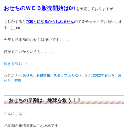
おせちのＷＥＢ販売開始は8/1
を予定しておりますが、
もしかすると
7/30～になるかもしれません
ので要チェックでお願いしま
すm(__)m
今年も匠本舗のおせちは凄いです。。。
何がすごいかというと。。。。
続きを読む
→
カテゴリー:
おせち
、
お得情報
、
スタッフ わたなべ
|
タグ:
2022年おせち
、
お
せち
、
早割
おせちの早割は、地球を救う！？
こんにちは！
匠本舗の事情通S氏こと坂本です！