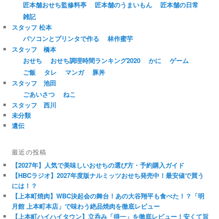
匠本舗おせち監修料亭
匠本舗のうまいもん
匠本舗の日常
雑記
スタッフ 松本
パソコンとプリンタで作る
林作蜜芋
スタッフ 橋本
おせち
おせち調理時間ランキング2020
かに
ゲーム
ご飯
タレ
マンガ
豚丼
スタッフ 池田
ごあいさつ
ねこ
スタッフ 西川
未分類
遺伝
最近の投稿
【2027年】人気で美味しいおせちの選び方・予約購入ガイド
【HBCラジオ】2027年度版ナルミッツおせち発売中！最安値で買う
には！？
【上本町焼肉】WBC決起会の舞台！あの大谷翔平も食べた！？「明
月館 上本町本店」で味わう絶品焼肉を徹底レビュー
【上本町ハイハイタウン】立呑み「得一」を徹底レビュー！安くて旨