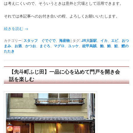
は考えにくいので、そういうときは意外と穴場として活用できます。
それでは本記事へのお付き合いの程、よろしくお願いいたします。
続きを読む
→
カテゴリー:
スタッフ ぐでぐで
、
海産物
|
タグ:
JR大阪駅
、
イカ
、
エビ
、
おつ
まみ
、
お酒
、
かつお
、
まぐろ
、
マグロ
、
ユッケ
、
紋甲烏賊
、
鮑
、
鮪
、
鮭
、
鰹の
たたき
【先斗町ふじ田】一品に心を込めて門戸を開き会
話を楽しむ