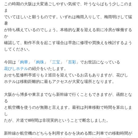
この時期の大阪は大変過ごしやすい気候で、叶うならばもう少しこのま
ま
でいてほしいと願うものです。いずれは梅雨入りして、梅雨明けして猛
暑
が待ち構えているのでしょう。本格的な夏を迎える前に冷房が稼働する
か
確認して、動作不良を起こす場合は早急に修理や買換えを検討するよう
してください。
今回は「
絢華
」「
絢珠
」「
三宝
」「
百彩
」でお世話になっている
花びしホテル
の紹介をいたします。
おせち監修料亭巡りも２巡目を迎えているお店もありますが、花びし
ホテルは移動距離的に最もアクセスが大変な場所となります。
大阪から博多や東京までなら新幹線で行くこともできますが、函館とな
る
と航空機を使うのが無難と言えます。最初は列車移動で時間を算出しま
し
たが、片道で8時間は非現実的ということで断念しました。
新幹線か航空機のどちらを利用するかを決める際に列車での移動時間が