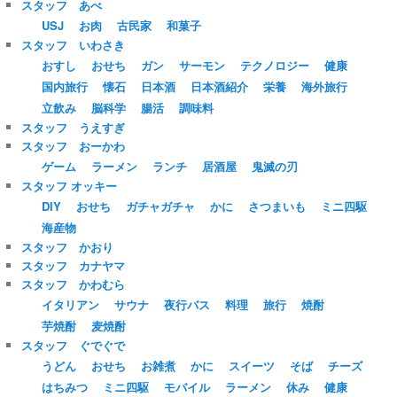
スタッフ あべ
USJ
お肉
古民家
和菓子
スタッフ いわさき
おすし
おせち
ガン
サーモン
テクノロジー
健康
国内旅行
懐石
日本酒
日本酒紹介
栄養
海外旅行
立飲み
脳科学
腸活
調味料
スタッフ うえすぎ
スタッフ おーかわ
ゲーム
ラーメン
ランチ
居酒屋
鬼滅の刃
スタッフ オッキー
DIY
おせち
ガチャガチャ
かに
さつまいも
ミニ四駆
海産物
スタッフ かおり
スタッフ カナヤマ
スタッフ かわむら
イタリアン
サウナ
夜行バス
料理
旅行
焼酎
芋焼酎
麦焼酎
スタッフ ぐでぐで
うどん
おせち
お雑煮
かに
スイーツ
そば
チーズ
はちみつ
ミニ四駆
モバイル
ラーメン
休み
健康