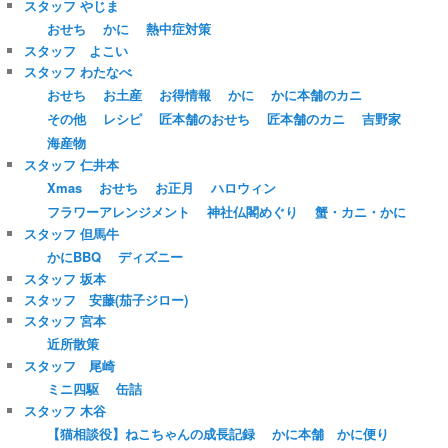
スタッフ やじま
おせち
かに
熱中症対策
スタッフ よこい
スタッフ わたなべ
おせち
お土産
お得情報
かに
かに本舗のカニ
その他
レシピ
匠本舗のおせち
匠本舗のカニ
吉野家
海産物
スタッフ 仁井本
Xmas
おせち
お正月
ハロウィン
フラワーアレンジメント
神社仏閣めぐり
蟹・カニ・かに
スタッフ 但馬牛
かにBBQ
ディズニー
スタッフ 坂本
スタッフ 安藤(茄子ジロー)
スタッフ 宮本
近所散策
スタッフ 尾崎
ミニ四駆
缶詰
スタッフ 木谷
【猫相談役】ねこちゃんの成長記録
かに本舗 かに便り