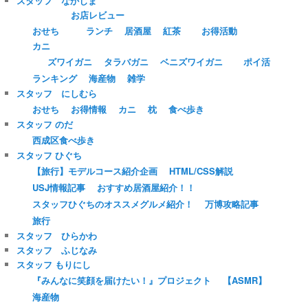
スタッフ なかじま
お店レビュー
おせち
ランチ
居酒屋
紅茶
お得活動
カニ
ズワイガニ
タラバガニ
ベニズワイガニ
ポイ活
ランキング
海産物
雑学
スタッフ にしむら
おせち
お得情報
カニ
枕
食べ歩き
スタッフ のだ
西成区食べ歩き
スタッフ ひぐち
【旅行】モデルコース紹介企画
HTML/CSS解説
USJ情報記事
おすすめ居酒屋紹介！！
スタッフひぐちのオススメグルメ紹介！
万博攻略記事
旅行
スタッフ ひらかわ
スタッフ ふじなみ
スタッフ もりにし
『みんなに笑顔を届けたい！』プロジェクト
【ASMR】
海産物