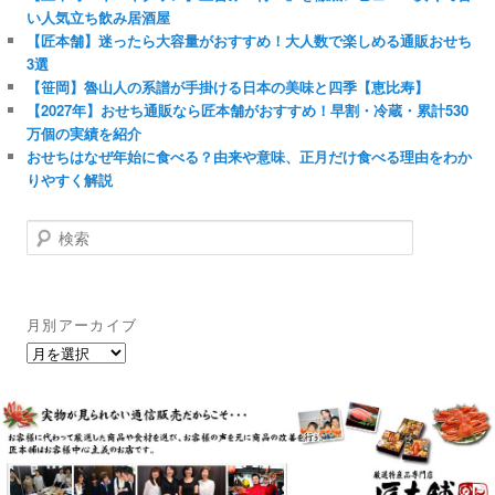
い人気立ち飲み居酒屋
【匠本舗】迷ったら大容量がおすすめ！大人数で楽しめる通販おせち
3選
【笹岡】魯山人の系譜が手掛ける日本の美味と四季【恵比寿】
【2027年】おせち通販なら匠本舗がおすすめ！早割・冷蔵・累計530
万個の実績を紹介
おせちはなぜ年始に食べる？由来や意味、正月だけ食べる理由をわか
りやすく解説
検
索
月別アーカイブ
月
別
ア
ー
カ
イ
ブ