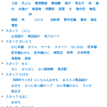
入浴
天ぷら
整理整頓
断捨離
旅行
明太子
枕
歯
水
水遊び
海産物
消費税
湿度
火
熱中症
物流
肉
睡眠
米
ジビエ
自転車
要件定義
通信
遊泳
電気
スタッフ こにし
お店紹介
商品紹介
旬フルーツ
スタッフ さいとう
かに本舗
カフェ
ケーキ
スイーツ
ちいかわ
匠本舗
匠本舗おせち
匠本舗かに
喫茶店
料亭
日本料理
海産物
温泉
スタッフ セコ
カニ
セコガニ
セコ探検隊
東京駅
スタッフ たけだ
【MBSラジオ】コンちゃんおせち
おススメ商品紹介
おせち
カニに合う鍋スープ
かに本舗のカニ
ラジオ
明太子
スタッフ なおこ
おせち