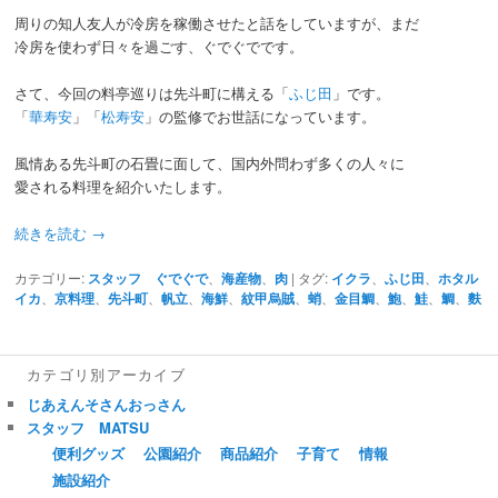
周りの知人友人が冷房を稼働させたと話をしていますが、まだ
冷房を使わず日々を過ごす、ぐでぐでです。
さて、今回の料亭巡りは先斗町に構える「
ふじ田
」です。
「
華寿安
」「
松寿安
」の監修でお世話になっています。
風情ある先斗町の石畳に面して、国内外問わず多くの人々に
愛される料理を紹介いたします。
続きを読む
→
カテゴリー:
スタッフ ぐでぐで
、
海産物
、
肉
|
タグ:
イクラ
、
ふじ田
、
ホタル
イカ
、
京料理
、
先斗町
、
帆立
、
海鮮
、
紋甲烏賊
、
蛸
、
金目鯛
、
鮑
、
鮭
、
鯛
、
麩
カテゴリ別アーカイブ
じあえんそさんおっさん
スタッフ MATSU
便利グッズ
公園紹介
商品紹介
子育て
情報
施設紹介