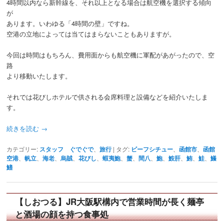
4時間以内なら新幹線を、それ以上となる場合は航空機を選択する傾向
が
あります。いわゆる「4時間の壁」ですね。
空港の立地によっては当てはまらないこともありますが。
今回は時間はもちろん、費用面からも航空機に軍配があがったので、空
路
より移動いたします。
それでは花びしホテルで供される会席料理と設備などを紹介いたしま
す。
続きを読む
→
カテゴリー:
スタッフ ぐでぐで
、
旅行
|
タグ:
ビーフシチュー
、
函館市
、
函館
空港
、
帆立
、
海老
、
烏賊
、
花びし
、
蝦夷鮑
、
蟹
、
間八
、
鮑
、
鮟肝
、
鮪
、
鮭
、
鱶
鰭
【しおつる】JR大阪駅構内で営業時間が長く麺亭
と酒場の顔を持つ食事処