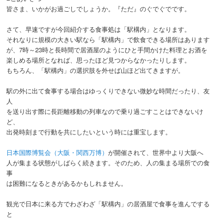
皆さま、いかがお過ごしでしょうか。『ただ』のぐでぐでです。
さて、早速ですが今回紹介する食事処は「駅構内」となります。
それなりに規模の大きい駅なら「駅構内」で飲食できる場所はあります
が、7時～23時と長時間で居酒屋のようにひと手間かけた料理とお酒を
楽しめる場所となれば、思ったほど見つからなかったりします。
もちろん、「駅構内」の選択肢を外せば山ほど出てきますが。
駅の外に出て食事する場合はゆっくりできない微妙な時間だったり、友
人
を送り出す際に長距離移動の列車なので乗り過ごすことはできないけ
ど、
出発時刻まで行動を共にしたいという時には重宝します。
日本国際博覧会（大阪・関西万博）
が開催されて、世界中より大阪へ
人が集まる状態がしばらく続きます。そのため、人の集まる場所での食
事
は困難になるときがあるかもしれません。
観光で日本に来る方でわざわざ「駅構内」の居酒屋で食事を進んでする
と