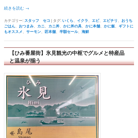
続きを読む
→
カテゴリー:
スタッフ セコ
|
タグ:
いくら
、
イクラ
、
エビ
、
エビチリ
、
おうち
ごはん
、
おつまみ
、
カニ
、
カニ丼
、
かに丼の具
、
かに本舗
、
かに飯
、
ギフトに
もオススメ
、
サーモン
、
匠本舗
、
半額セール
、
海鮮
【ひみ番屋街】氷見観光の中枢でグルメと特産品
と温泉が揃う