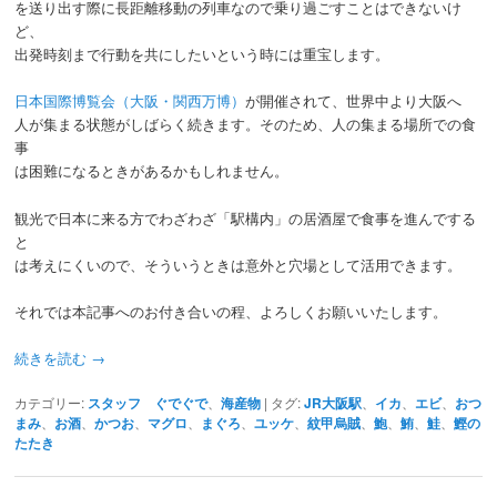
を送り出す際に長距離移動の列車なので乗り過ごすことはできないけ
ど、
出発時刻まで行動を共にしたいという時には重宝します。
日本国際博覧会（大阪・関西万博）
が開催されて、世界中より大阪へ
人が集まる状態がしばらく続きます。そのため、人の集まる場所での食
事
は困難になるときがあるかもしれません。
観光で日本に来る方でわざわざ「駅構内」の居酒屋で食事を進んでする
と
は考えにくいので、そういうときは意外と穴場として活用できます。
それでは本記事へのお付き合いの程、よろしくお願いいたします。
続きを読む
→
カテゴリー:
スタッフ ぐでぐで
、
海産物
|
タグ:
JR大阪駅
、
イカ
、
エビ
、
おつ
まみ
、
お酒
、
かつお
、
マグロ
、
まぐろ
、
ユッケ
、
紋甲烏賊
、
鮑
、
鮪
、
鮭
、
鰹の
たたき