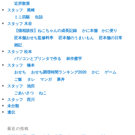
近所散策
スタッフ 尾崎
ミニ四駆
缶詰
スタッフ 木谷
【猫相談役】ねこちゃんの成長記録
かに本舗 かに便り
匠本舗おせち監修料亭
匠本舗のうまいもん
匠本舗の日常
雑記
スタッフ 松本
パソコンとプリンタで作る
林作蜜芋
スタッフ 橋本
おせち
おせち調理時間ランキング2020
かに
ゲーム
ご飯
タレ
マンガ
豚丼
スタッフ 池田
ごあいさつ
ねこ
スタッフ 西川
未分類
遺伝
最近の投稿