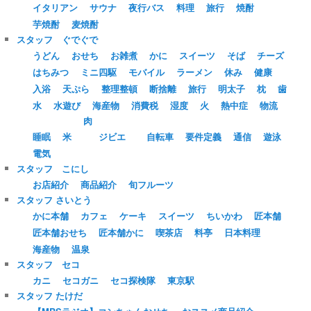
イタリアン
サウナ
夜行バス
料理
旅行
焼酎
芋焼酎
麦焼酎
スタッフ ぐでぐで
うどん
おせち
お雑煮
かに
スイーツ
そば
チーズ
はちみつ
ミニ四駆
モバイル
ラーメン
休み
健康
入浴
天ぷら
整理整頓
断捨離
旅行
明太子
枕
歯
水
水遊び
海産物
消費税
湿度
火
熱中症
物流
肉
睡眠
米
ジビエ
自転車
要件定義
通信
遊泳
電気
スタッフ こにし
お店紹介
商品紹介
旬フルーツ
スタッフ さいとう
かに本舗
カフェ
ケーキ
スイーツ
ちいかわ
匠本舗
匠本舗おせち
匠本舗かに
喫茶店
料亭
日本料理
海産物
温泉
スタッフ セコ
カニ
セコガニ
セコ探検隊
東京駅
スタッフ たけだ