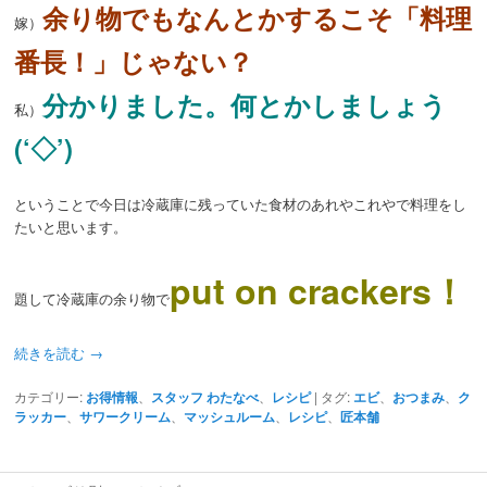
余り物でもなんとかするこそ「料理
嫁）
番長！」じゃない？
分かりました。何とかしましょう
私）
(‘◇’)ゞ
ということで今日は冷蔵庫に残っていた食材のあれやこれやで料理をし
たいと思います。
put on crackers！
題して冷蔵庫の余り物で
続きを読む
→
カテゴリー:
お得情報
、
スタッフ わたなべ
、
レシピ
|
タグ:
エビ
、
おつまみ
、
ク
ラッカー
、
サワークリーム
、
マッシュルーム
、
レシピ
、
匠本舗