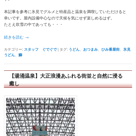
本記事を参考に氷見でグルメと特産品と温泉を満喫していただけると
幸いです。屋内設備中心なので天候を気にせず楽しめるはず。
たとえ吹雪の中であっても・・・
続きを読む
→
カテゴリー:
スタッフ ぐでぐで
|
タグ:
うどん
、
おつまみ
、
ひみ番屋街
、
氷見
うどん
、
鰤
【湯涌温泉】大正浪漫あふれる街並と自然に浸る
癒し