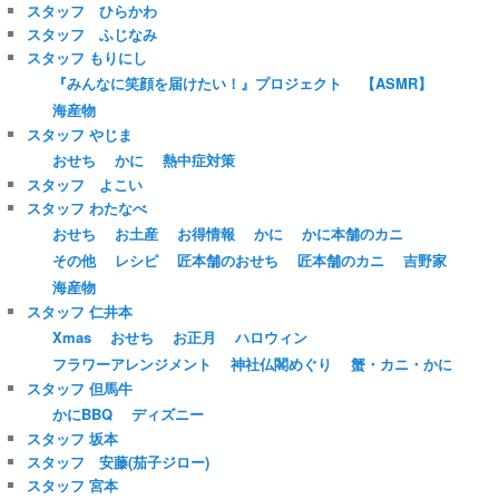
スタッフ ひらかわ
スタッフ ふじなみ
スタッフ もりにし
『みんなに笑顔を届けたい！』プロジェクト
【ASMR】
海産物
スタッフ やじま
おせち
かに
熱中症対策
スタッフ よこい
スタッフ わたなべ
おせち
お土産
お得情報
かに
かに本舗のカニ
その他
レシピ
匠本舗のおせち
匠本舗のカニ
吉野家
海産物
スタッフ 仁井本
Xmas
おせち
お正月
ハロウィン
フラワーアレンジメント
神社仏閣めぐり
蟹・カニ・かに
スタッフ 但馬牛
かにBBQ
ディズニー
スタッフ 坂本
スタッフ 安藤(茄子ジロー)
スタッフ 宮本