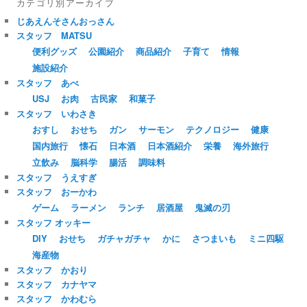
カテゴリ別アーカイブ
じあえんそさんおっさん
スタッフ MATSU
便利グッズ
公園紹介
商品紹介
子育て
情報
施設紹介
スタッフ あべ
USJ
お肉
古民家
和菓子
スタッフ いわさき
おすし
おせち
ガン
サーモン
テクノロジー
健康
国内旅行
懐石
日本酒
日本酒紹介
栄養
海外旅行
立飲み
脳科学
腸活
調味料
スタッフ うえすぎ
スタッフ おーかわ
ゲーム
ラーメン
ランチ
居酒屋
鬼滅の刃
スタッフ オッキー
DIY
おせち
ガチャガチャ
かに
さつまいも
ミニ四駆
海産物
スタッフ かおり
スタッフ カナヤマ
スタッフ かわむら