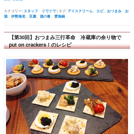
カテゴリー:
スタッフ ぐでぐで
|
タグ:
アイスクリーム
、
エビ
、
おつまみ
、
お
酒
、
伊勢海老
、
豆腐
、
酒の肴
、
雲海鍋
【第30回】おつまみ三行革命 冷蔵庫の余り物で
put on crackers！のレシピ