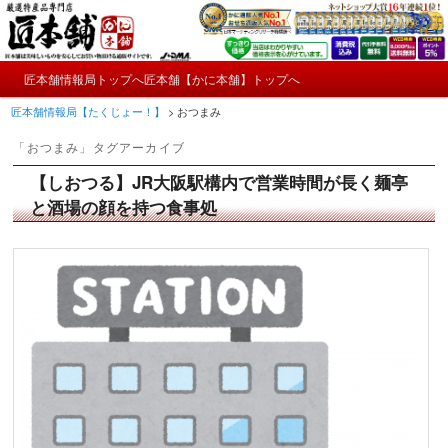
メ
サ
かにやおせちについてのおもしろ情報や興味深い記事をお届けします。
イ
ブ
ン
コ
メ
コ
ン
匠本舗情報局トップへ
匠本舗【かに本舗】トップへ
匠本舗情報局【たくじょー！】
メ
サ
イ
ン
テ
匠本舗情報局【たくじょー！】
>
おつまみ
ン
テ
ン
イ
ブ
メ
ン
ツ
「
おつまみ
」タグアーカイブ
ニ
ツ
へ
ン
コ
ュ
へ
移
【しおつる】JR大阪駅構内で営業時間が長く麺亭
ー
コ
ン
移
動
と酒場の顔を持つ食事処
動
ン
テ
テ
ン
ン
ツ
ツ
へ
へ
移
移
動