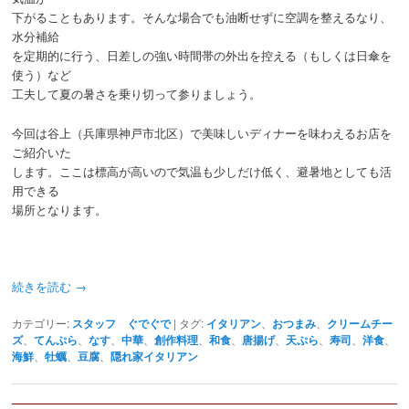
下がることもあります。そんな場合でも油断せずに空調を整えるなり、
水分補給
を定期的に行う、日差しの強い時間帯の外出を控える（もしくは日傘を
使う）など
工夫して夏の暑さを乗り切って参りましょう。
今回は谷上（兵庫県神戸市北区）で美味しいディナーを味わえるお店を
ご紹介いた
します。ここは標高が高いので気温も少しだけ低く、避暑地としても活
用できる
場所となります。
続きを読む
→
カテゴリー:
スタッフ ぐでぐで
|
タグ:
イタリアン
、
おつまみ
、
クリームチー
ズ
、
てんぷら
、
なす
、
中華
、
創作料理
、
和食
、
唐揚げ
、
天ぷら
、
寿司
、
洋食
、
海鮮
、
牡蠣
、
豆腐
、
隠れ家イタリアン