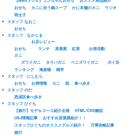
【MBSラジオ】コンちゃんおせち
おススメ商品紹介
おせち
カニに合う鍋スープ
かに本舗のカニ
ラジオ
明太子
スタッフ なおこ
おせち
スタッフ なかじま
お店レビュー
おせち
ランチ
居酒屋
紅茶
お得活動
カニ
ズワイガニ
タラバガニ
ベニズワイガニ
ポイ活
ランキング
海産物
雑学
スタッフ にしむら
おせち
お得情報
カニ
枕
食べ歩き
スタッフ のだ
西成区食べ歩き
スタッフ ひぐち
【旅行】モデルコース紹介企画
HTML/CSS解説
USJ情報記事
おすすめ居酒屋紹介！！
スタッフひぐちのオススメグルメ紹介！
万博攻略記事
旅行