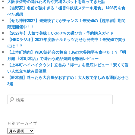
大阪泉佐野の隠れた名店や穴場スポットを巡ってきた話
【吉野家】名前が強すぎる「極旨牛鉄板ステーキ定食」1498円を食
べた感想
【せち神様2027】発売後すぐがチャンス！最安値の【超早割】期間
限定開催中！！
【2027年】人気で美味しいおせちの選び方・予約購入ガイド
【HBCラジオ】2027年度版ナルミッツおせち発売中！最安値で買う
には！？
【上本町焼肉】WBC決起会の舞台！あの大谷翔平も食べた！？「明
月館 上本町本店」で味わう絶品焼肉を徹底レビュー
【上本町ハイハイタウン】立呑み「得一」を徹底レビュー！安くて旨
い人気立ち飲み居酒屋
【匠本舗】迷ったら大容量がおすすめ！大人数で楽しめる通販おせち
3選
検
索
月別アーカイブ
月