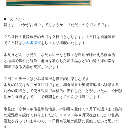
■ごあいさつ
皆さま、いかがお過ごしでしょうか。『ただ』のぐでぐでです。
２泊３日の北陸旅行の今回は２日目となります。１日目は湯涌温泉
で２日目は
ひみ番屋街
をじっくり堪能いたします。
氷見うどん、氷見牛、氷見カレーなど様々な料理が味わえる飲食店
と地場で獲れた鮮魚、趣向を凝らした加工品など富山湾の海の幸を
満喫できる店舗が充実し並びます。
２日目のテーマはひみ番屋街を徹底的に楽しむです。
氷見の訪問は今回が３回目ですが、和倉温泉や奥能登地域へ移動する
ための拠点として使う程度で本格的に滞在したことがないため、今回は
朝から昼過ぎまでここで時間をかけてのんびり過ごします。
氷見は「令和６年能登半島地震」の影響を受けて１月下旬辺りまで臨時
の避難所を設けておりましたが、２０２３年４月現在はしっかり営業
活動を行っていますので、２日目も現地の経済に貢献したいと思いま
す。