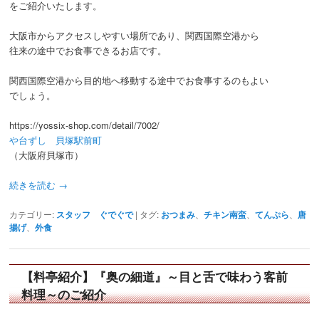
をご紹介いたします。
大阪市からアクセスしやすい場所であり、関西国際空港から
往来の途中でお食事できるお店です。
関西国際空港から目的地へ移動する途中でお食事するのもよい
でしょう。
https://yossix-shop.com/detail/7002/
や台ずし 貝塚駅前町
（大阪府貝塚市）
続きを読む
→
カテゴリー:
スタッフ ぐでぐで
|
タグ:
おつまみ
、
チキン南蛮
、
てんぷら
、
唐
揚げ
、
外食
【料亭紹介】『奥の細道』～目と舌で味わう客前
料理～のご紹介