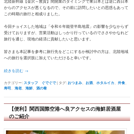
北陸新幹線【金沢～敦賀】間開業のタイミングで東日本とは逆に西日本
からのアクセスが悪くなるので、その前に訪問したいとの思惑もあって
この時期の旅行と相成りました。
今回チョイスした地域は「令和６年能登半島地震」の影響を少なからず
受けておりますが、営業活動はしっかり行っているのでささやかなれど
旅行を通じ、現地の経済に貢献したいと思います。
皆さまも本記事を参考に旅行先をどこにするか検討中の方は、北陸地域
への旅行を選択肢に加えていただけると幸いです。
続きを読む
→
カテゴリー:
スタッフ ぐでぐで
|
タグ:
おつまみ
、
お酒
、
ホタルイカ
、
外食
、
寿司
、
海老
、
海鮮
、
酒の肴
【便利】関西国際空港へ良アクセスの海鮮居酒屋
のご紹介