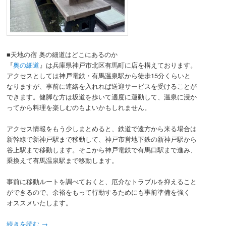
■天地の宿 奥の細道はどこにあるのか
『
奥の細道
』は兵庫県神戸市北区有馬町に店を構えております。
アクセスとしては神戸電鉄・有馬温泉駅から徒歩15分くらいと
なりますが、事前に連絡を入れれば送迎サービスを受けることが
できます。健脚な方は坂道を歩いて適度に運動して、温泉に浸か
ってから料理を楽しむのもよいかもしれません。
アクセス情報をもう少しまとめると、鉄道で遠方から来る場合は
新幹線で新神戸駅まで移動して、神戸市営地下鉄の新神戸駅から
谷上駅まで移動します。そこから神戸電鉄で有馬口駅まで進み、
乗換えて有馬温泉駅まで移動します。
事前に移動ルートを調べておくと、厄介なトラブルを抑えること
ができるので、余裕をもって行動するためにも事前準備を強く
オススメいたします。
続きを読む
→