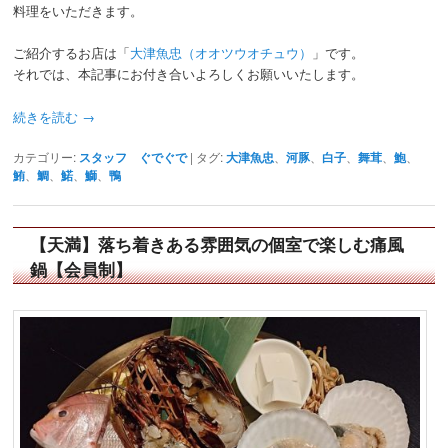
料理をいただきます。
ご紹介するお店は「
大津魚忠（オオツウオチュウ）
」です。
それでは、本記事にお付き合いよろしくお願いいたします。
続きを読む
→
カテゴリー:
スタッフ ぐでぐで
|
タグ:
大津魚忠
、
河豚
、
白子
、
舞茸
、
鮑
、
鮪
、
鯛
、
鰙
、
鰤
、
鴨
【天満】落ち着きある雰囲気の個室で楽しむ痛風
鍋【会員制】