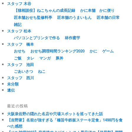
スタッフ 木谷
【猫相談役】ねこちゃんの成長記録
かに本舗 かに便り
匠本舗おせち監修料亭
匠本舗のうまいもん
匠本舗の日常
雑記
スタッフ 松本
パソコンとプリンタで作る
林作蜜芋
スタッフ 橋本
おせち
おせち調理時間ランキング2020
かに
ゲーム
ご飯
タレ
マンガ
豚丼
スタッフ 池田
ごあいさつ
ねこ
スタッフ 西川
未分類
遺伝
最近の投稿
大阪泉佐野の隠れた名店や穴場スポットを巡ってきた話
【吉野家】名前が強すぎる「極旨牛鉄板ステーキ定食」1498円を食
べた感想