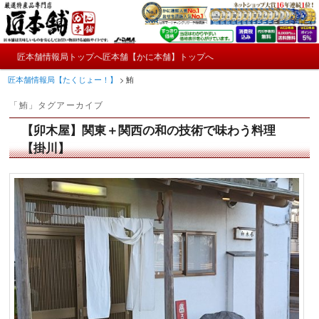
メ
サ
かにやおせちについてのおもしろ情報や興味深い記事をお届けします。
イ
ブ
ン
コ
メ
コ
ン
匠本舗情報局トップへ
匠本舗【かに本舗】トップへ
匠本舗情報局【たくじょー！】
メ
サ
イ
ン
テ
匠本舗情報局【たくじょー！】
>
鮪
ン
テ
ン
イ
ブ
メ
ン
ツ
「
鮪
」タグアーカイブ
ニ
ツ
へ
ン
コ
ュ
へ
移
【卯木屋】関東＋関西の和の技術で味わう料理
ー
コ
ン
移
動
【掛川】
動
ン
テ
テ
ン
ン
ツ
ツ
へ
へ
移
移
動