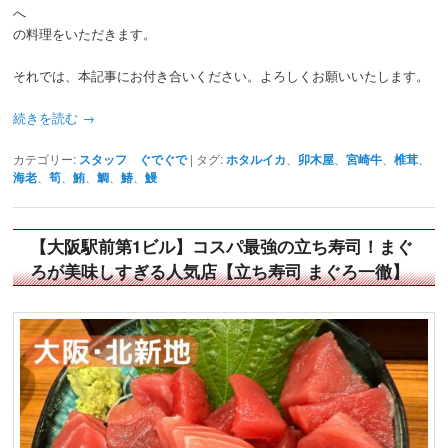
へ
の料理をいただきます。
それでは、本記事にお付き合いください。よろしくお願いいたします。
続きを読む
→
カテゴリー:
スタッフ ぐでぐで
|
タグ:
ホタルイカ
、
卯木屋
、
宮崎牛
、
椎茸
、
海老
、
筍
、
鮪
、
鯛
、
鰆
、
鰻
【大阪駅前第1ビル】コスパ最強の立ち寿司！まぐ
ろが美味しすぎる人気店【立ち寿司 まぐろ一徹】