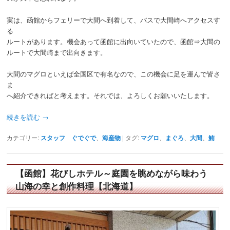
実は、函館からフェリーで大間へ到着して、バスで大間崎へアクセスす
る
ルートがあります。機会あって函館に出向いていたので、函館⇒大間の
ルートで大間崎まで出向きます。
大間のマグロといえば全国区で有名なので、この機会に足を運んで皆さ
ま
へ紹介できればと考えます。それでは、よろしくお願いいたします。
続きを読む
→
カテゴリー:
スタッフ ぐでぐで
、
海産物
|
タグ:
マグロ
、
まぐろ
、
大間
、
鮪
【函館】花びしホテル～庭園を眺めながら味わう
山海の幸と創作料理【北海道】