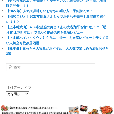
【せち神様2027】発売後すぐがチャンス！最安値の【超早割】期間
限定開催中！！
【2027年】人気で美味しいおせちの選び方・予約購入ガイド
【HBCラジオ】2027年度版ナルミッツおせち発売中！最安値で買う
には！？
【上本町焼肉】WBC決起会の舞台！あの大谷翔平も食べた！？「明
月館 上本町本店」で味わう絶品焼肉を徹底レビュー
【上本町ハイハイタウン】立呑み「得一」を徹底レビュー！安くて旨
い人気立ち飲み居酒屋
【匠本舗】迷ったら大容量がおすすめ！大人数で楽しめる通販おせち
3選
検
索
月別アーカイブ
月
別
ア
ー
カ