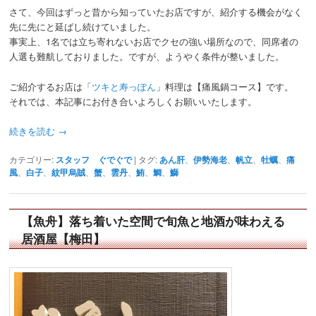
さて、今回はずっと昔から知っていたお店ですが、紹介する機会がなく
先に先にと延ばし続けていました。
事実上、1名では立ち寄れないお店でクセの強い場所なので、同席者の
人選も難航しておりました。ですが、ようやく条件が整いました。
ご紹介するお店は「
ツキと寿っぽん
」料理は【痛風鍋コース】です。
それでは、本記事にお付き合いよろしくお願いいたします。
続きを読む
→
カテゴリー:
スタッフ ぐでぐで
|
タグ:
あん肝
、
伊勢海老
、
帆立
、
牡蠣
、
痛
風
、
白子
、
紋甲烏賊
、
蟹
、
雲丹
、
鮪
、
鯛
、
鰤
【魚舟】落ち着いた空間で旬魚と地酒が味わえる
居酒屋【梅田】