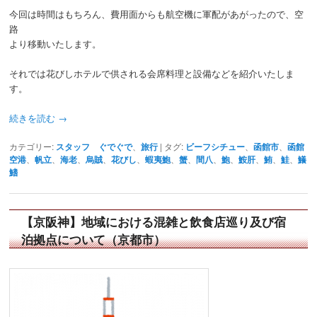
今回は時間はもちろん、費用面からも航空機に軍配があがったので、空
路
より移動いたします。
それでは花びしホテルで供される会席料理と設備などを紹介いたしま
す。
続きを読む
→
カテゴリー:
スタッフ ぐでぐで
、
旅行
|
タグ:
ビーフシチュー
、
函館市
、
函館
空港
、
帆立
、
海老
、
烏賊
、
花びし
、
蝦夷鮑
、
蟹
、
間八
、
鮑
、
鮟肝
、
鮪
、
鮭
、
鱶
鰭
【京阪神】地域における混雑と飲食店巡り及び宿
泊拠点について（京都市）