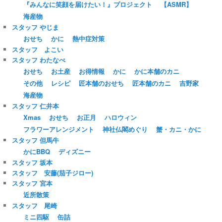
『みんなに笑顔を届けたい！』プロジェクト
【ASMR】
海産物
スタッフ やじま
おせち
かに
熱中症対策
スタッフ よこい
スタッフ わたなべ
おせち
お土産
お得情報
かに
かに本舗のカニ
その他
レシピ
匠本舗のおせち
匠本舗のカニ
吉野家
海産物
スタッフ 仁井本
Xmas
おせち
お正月
ハロウィン
フラワーアレンジメント
神社仏閣めぐり
蟹・カニ・かに
スタッフ 但馬牛
かにBBQ
ディズニー
スタッフ 坂本
スタッフ 安藤(茄子ジロー)
スタッフ 宮本
近所散策
スタッフ 尾崎
ミニ四駆
缶詰