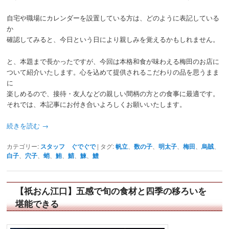
自宅や職場にカレンダーを設置している方は、どのように表記している
か
確認してみると、今日という日により親しみを覚えるかもしれません。
と、本題まで長かったですが、今回は本格和食が味わえる梅田のお店に
ついて紹介いたします。心を込めて提供されるこだわりの品を思うまま
に
楽しめるので、接待・友人などの親しい間柄の方との食事に最適です。
それでは、本記事にお付き合いよろしくお願いいたします。
続きを読む
→
カテゴリー:
スタッフ ぐでぐで
|
タグ:
帆立
、
数の子
、
明太子
、
梅田
、
烏賊
、
白子
、
穴子
、
蛸
、
鮪
、
鯖
、
鰊
、
鱧
【祇おん江口】五感で旬の食材と四季の移ろいを
堪能できる