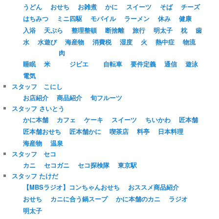
うどん
おせち
お雑煮
かに
スイーツ
そば
チーズ
はちみつ
ミニ四駆
モバイル
ラーメン
休み
健康
入浴
天ぷら
整理整頓
断捨離
旅行
明太子
枕
歯
水
水遊び
海産物
消費税
湿度
火
熱中症
物流
肉
睡眠
米
ジビエ
自転車
要件定義
通信
遊泳
電気
スタッフ こにし
お店紹介
商品紹介
旬フルーツ
スタッフ さいとう
かに本舗
カフェ
ケーキ
スイーツ
ちいかわ
匠本舗
匠本舗おせち
匠本舗かに
喫茶店
料亭
日本料理
海産物
温泉
スタッフ セコ
カニ
セコガニ
セコ探検隊
東京駅
スタッフ たけだ
【MBSラジオ】コンちゃんおせち
おススメ商品紹介
おせち
カニに合う鍋スープ
かに本舗のカニ
ラジオ
明太子