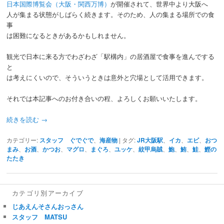
日本国際博覧会（大阪・関西万博）
が開催されて、世界中より大阪へ
人が集まる状態がしばらく続きます。そのため、人の集まる場所での食
事
は困難になるときがあるかもしれません。
観光で日本に来る方でわざわざ「駅構内」の居酒屋で食事を進んでする
と
は考えにくいので、そういうときは意外と穴場として活用できます。
それでは本記事へのお付き合いの程、よろしくお願いいたします。
続きを読む
→
カテゴリー:
スタッフ ぐでぐで
、
海産物
|
タグ:
JR大阪駅
、
イカ
、
エビ
、
おつ
まみ
、
お酒
、
かつお
、
マグロ
、
まぐろ
、
ユッケ
、
紋甲烏賊
、
鮑
、
鮪
、
鮭
、
鰹の
たたき
カテゴリ別アーカイブ
じあえんそさんおっさん
スタッフ MATSU