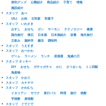
便利グッズ
公園紹介
商品紹介
子育て
情報
施設紹介
スタッフ あべ
USJ
お肉
古民家
和菓子
スタッフ いわさき
おすし
おせち
ガン
サーモン
テクノロジー
健康
国内旅行
懐石
日本酒
日本酒紹介
栄養
海外旅行
立飲み
脳科学
腸活
調味料
スタッフ うえすぎ
スタッフ おーかわ
ゲーム
ラーメン
ランチ
居酒屋
鬼滅の刃
スタッフ オッキー
DIY
おせち
ガチャガチャ
かに
さつまいも
ミニ四駆
海産物
スタッフ かおり
スタッフ カナヤマ
スタッフ かわむら
イタリアン
サウナ
夜行バス
料理
旅行
焼酎
芋焼酎
麦焼酎
スタッフ ぐでぐで