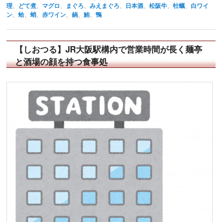
理
、
どて煮
、
マグロ
、
まぐろ
、
みえまぐろ
、
日本酒
、
松阪牛
、
牡蠣
、
白ワイ
ン
、
蛤
、
蛸
、
赤ワイン
、
鍋
、
鮪
、
鴨
【しおつる】JR大阪駅構内で営業時間が長く麺亭
と酒場の顔を持つ食事処