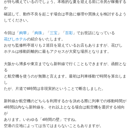
が待ち構えているのでしょう。本格的な夏を迎える前に冷房が稼働する
か
確認して、動作不良を起こす場合は早急に修理や買換えを検討するよう
してください。
今回は「
絢華
」「
絢珠
」「
三宝
」「
百彩
」でお世話になっている
花びしホテル
の紹介をいたします。
おせち監修料亭巡りも２巡目を迎えているお店もありますが、花びし
ホテルは移動距離的に最もアクセスが大変な場所となります。
大阪から博多や東京までなら新幹線で行くこともできますが、函館とな
る
と航空機を使うのが無難と言えます。最初は列車移動で時間を算出しま
し
たが、片道で8時間は非現実的ということで断念しました。
新幹線か航空機のどちらを利用するかを決める際に列車での移動時間が
4時間以内なら新幹線を、それ以上となる場合は航空機を選択する傾向
が
あります。いわゆる「4時間の壁」ですね。
空港の立地によっては当てはまらないこともありますが。