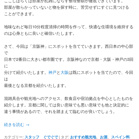
ここしばらくは部屋が乱雑にならず整理整頓が徹底できています。
部屋が散らかっていないと物を探す時に、苦労せずにすぐに見つける
ことができます。
地味なれど毎日10分程度清掃の時間を作って、快適な住環境を維持する
のは心身ともに良いと確信いたします。
さて、今回は「京阪神」にスポットを当てていきます。西日本の中心部
で
日本で2番目に大きい都市圏です。京阪神なので京都・大阪・神戸の3回
に
分けて紹介いたします。
神戸
と
大阪
は既にスポットを当てたので、今回
は
最後となる京都を紹介いたします。
混雑具合や観光地へのアクセス、飲食店や宿泊拠点を中心としたものを
紹介します。京都に関しては良い意味でも悪い意味でも他と決定的に
違う事情があるので、それを踏まえて臨むのが良いでしょう。
続きを読む
→
カテゴリー:
スタッフ ぐでぐで
|
タグ:
おすすめ観光地
、
お酒
、
スペイン料