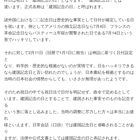
違います。正式名称は「建国記念の日」と呼ばれます。
諸外国における〇〇記念日は歴史的な事実として日付が確定している日
を祝います。例としてアメリカの独立記念日なら7月4日、フランスの
革命記念日ならバスティーユ牢獄が襲撃された日である7月14日という
形でハッキリしています。
それに対して2月11日（旧暦で1月1日に相当）は神話に基づく日付設定
と
なり、科学的・歴史的な根拠がないのが実情です。日をハッキリできる
なら建国記念日と言い切れたのでしょうが、日本書紀を根拠とするのは
当時の日本社会の情勢からしても、いささか無理があったようです。
そのため祝日の中でも祝日法で日付を明記せず、政令で定めるとして
います。建国記念の日とすることで、建国された事実そのものを記念す
る
という形に落とし込みました。当時の調整に尽力した方々は本当にお疲
れ
様といえます。日常会話（口頭）では建国記念日と省略されることがあ
り
ますが、法律や公式文書としては建国記念の日と表記されます。