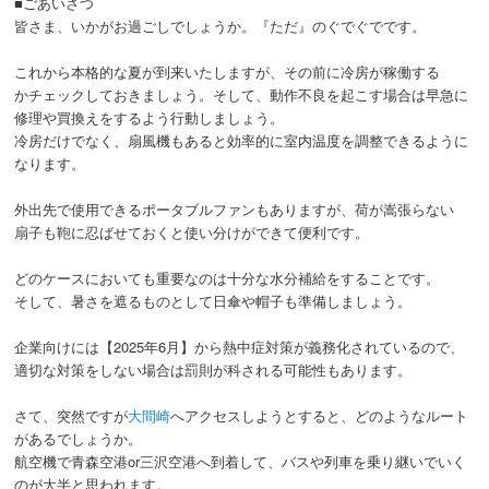
■ごあいさつ
皆さま、いかがお過ごしでしょうか。『ただ』のぐでぐでです。
これから本格的な夏が到来いたしますが、その前に冷房が稼働する
かチェックしておきましょう。そして、動作不良を起こす場合は早急に
修理や買換えをするよう行動しましょう。
冷房だけでなく、扇風機もあると効率的に室内温度を調整できるように
なります。
外出先で使用できるポータブルファンもありますが、荷が嵩張らない
扇子も鞄に忍ばせておくと使い分けができて便利です。
どのケースにおいても重要なのは十分な水分補給をすることです。
そして、暑さを遮るものとして日傘や帽子も準備しましょう。
企業向けには【2025年6月】から熱中症対策が義務化されているので、
適切な対策をしない場合は罰則が科される可能性もあります。
さて、突然ですが
大間崎
へアクセスしようとすると、どのようなルート
があるでしょうか。
航空機で青森空港or三沢空港へ到着して、バスや列車を乗り継いでいく
のが大半と思われます。