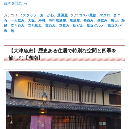
続きを読む
→
カテゴリー:
スタッフ おーかわ
、
居酒屋
|
タグ:
コスパ最強
、
マグロ
、
まぐ
ろ
、
一人飲み
、
大阪
、
寿司
、
寿司居酒屋
、
居酒屋
、
昼呑み
、
昼飲み
、
梅田
、
海
鮮
、
立ち呑み
、
立ち飲み
、
立呑み
、
立飲み
、
駅ビル
、
駅近グルメ
、
高コスパ
、
魚
、
鮪
【大津魚忠】歴史ある住居で特別な空間と四季を
愉しむ【湖南】