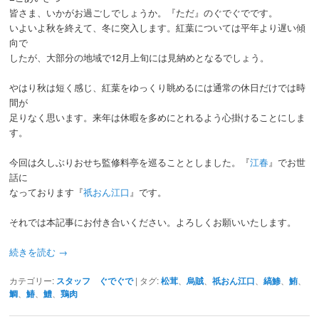
皆さま、いかがお過ごしでしょうか。『ただ』のぐでぐでです。
いよいよ秋を終えて、冬に突入します。紅葉については平年より遅い傾
向で
したが、大部分の地域で12月上旬には見納めとなるでしょう。
やはり秋は短く感じ、紅葉をゆっくり眺めるには通常の休日だけでは時
間が
足りなく思います。来年は休暇を多めにとれるよう心掛けることにしま
す。
今回は久しぶりおせち監修料亭を巡ることとしました。『
江
春
』でお世
話に
なっております『
祇おん江口
』です。
それでは本記事にお付き合いください。よろしくお願いいたします。
続きを読む
→
カテゴリー:
スタッフ ぐでぐで
|
タグ:
松茸
、
烏賊
、
祇おん江口
、
縞鯵
、
鮪
、
鯛
、
鰆
、
鱧
、
鶏肉