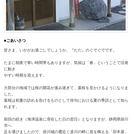
動
■ごあいさつ
皆さま、いかがお過ごしでしょうか。『ただ』のぐでぐでです。
たまに朝夜で寒い時間帯もありますが、気候は「春」ということで活発
に動き
やすい時期を迎えます。
大部分の地域では桜の開花が進み過ぎて、葉桜を見かけるようになりま
した。
葉桜は初夏の訪れを告げるものとして俳句における夏の季語として知ら
れます。
前回の続き（海津温泉に滞在した日の翌日）となりますが、静岡県掛川
市へ
足を運びましたので、掛川城の麓近く逆川の畔に居を構える「卯木屋」